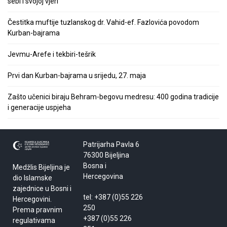
sebi i svojoj vjeri
Čestitka muftije tuzlanskog dr. Vahid-ef. Fazlovića povodom
Kurban-bajrama
Jevmu-Arefe i tekbiri-tešrik
Prvi dan Kurban-bajrama u srijedu, 27. maja
Zašto učenici biraju Behram-begovu medresu: 400 godina tradicije
i generacije uspjeha
Patrijarha Pavla 6
76300 Bijeljina
Bosna i
Medžlis Bijeljina je
Hercegovina
dio Islamske
zajednice u Bosni i
tel: +387 (0)55 226
Hercegovini.
250
Prema pravnim
+387 (0)55 226
regulativama