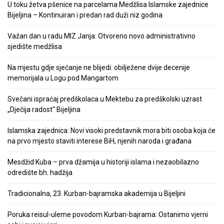
U toku žetva pšenice na parcelama Medžlisa Islamske zajednice
Bijeljina – Kontinuiran i predan rad duži niz godina
Važan dan u radu MIZ Janja: Otvoreno novo administrativno
sjedište medžlisa
Na mjestu gdje sjećanje ne blijedi: obilježene dvije decenije
memorijala u Logu pod Mangartom
Svečani ispraćaj predškolaca u Mektebu za predškolski uzrast
„Dječija radost“ Bijeljina
Islamska zajednica: Novi visoki predstavnik mora biti osoba koja će
na prvo mjesto staviti interese BiH, njenih naroda i građana
Mesdžid Kuba – prva džamija u historiji islama i nezaobilazno
odredište bh. hadžija
Tradicionalna, 23. Kurban-bajramska akademija u Bijeljini
Poruka reisul-uleme povodom Kurban-bajrama: Ostanimo vjerni