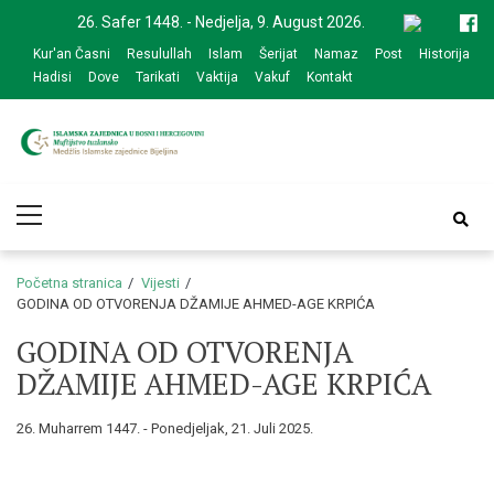
Skip
Skip
26. Safer 1448. - Nedjelja, 9. August 2026.
to
to
Kur'an Časni
Resulullah
Islam
Šerijat
Namaz
Post
Historija
navigation
content
Hadisi
Dove
Tarikati
Vaktija
Vakuf
Kontakt
Medžlis Islamske
Službena web prezentacija
Primary
zajednice Bijeljina
Menu
Početna stranica
Vijesti
GODINA OD OTVORENJA DŽAMIJE AHMED-AGE KRPIĆA
GODINA OD OTVORENJA
DŽAMIJE AHMED-AGE KRPIĆA
26. Muharrem 1447. - Ponedjeljak, 21. Juli 2025.