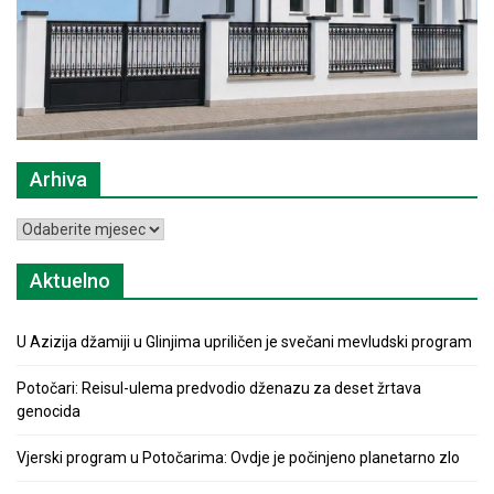
Arhiva
Arhiva
Aktuelno
U Azizija džamiji u Glinjima upriličen je svečani mevludski program
Potočari: Reisul-ulema predvodio dženazu za deset žrtava
genocida
Vjerski program u Potočarima: Ovdje je počinjeno planetarno zlo