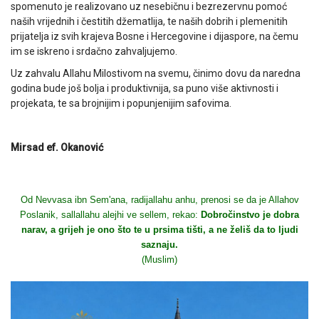
spomenuto je realizovano uz nesebičnu i bezrezervnu pomoć
naših vrijednih i čestitih džematlija, te naših dobrih i plemenitih
prijatelja iz svih krajeva Bosne i Hercegovine i dijaspore, na čemu
im se iskreno i srdačno zahvaljujemo.
Uz zahvalu Allahu Milostivom na svemu, činimo dovu da naredna
godina bude još bolja i produktivnija, sa puno više aktivnosti i
projekata, te sa brojnijim i popunjenijim safovima.
Mirsad ef. Okanović
Od Nevvasa ibn Sem'ana, radijallahu anhu, prenosi se da je Allahov
Poslanik, sallallahu alejhi ve sellem, rekao:
Dobročinstvo je dobra
narav, a grijeh je ono što te u prsima tišti, a ne želiš da to ljudi
saznaju.
(Muslim)