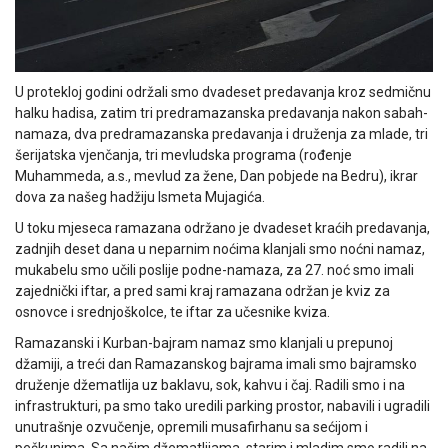
U protekloj godini održali smo dvadeset predavanja kroz sedmičnu
halku hadisa, zatim tri predramazanska predavanja nakon sabah-
namaza, dva predramazanska predavanja i druženja za mlade, tri
šerijatska vjenčanja, tri mevludska programa (rođenje
Muhammeda, a.s., mevlud za žene, Dan pobjede na Bedru), ikrar
dova za našeg hadžiju Ismeta Mujagića.
U toku mjeseca ramazana održano je dvadeset kraćih predavanja,
zadnjih deset dana u neparnim noćima klanjali smo noćni namaz,
mukabelu smo učili poslije podne-namaza, za 27. noć smo imali
zajednički iftar, a pred sami kraj ramazana održan je kviz za
osnovce i srednjoškolce, te iftar za učesnike kviza.
Ramazanski i Kurban-bajram namaz smo klanjali u prepunoj
džamiji, a treći dan Ramazanskog bajrama imali smo bajramsko
druženje džematlija uz baklavu, sok, kahvu i čaj. Radili smo i na
infrastrukturi, pa smo tako uredili parking prostor, nabavili i ugradili
unutrašnje ozvučenje, opremili musafirhanu sa sećijom i
peškunima. Sa našim džematlijama, starim i mladim smo radili na