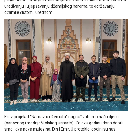
uređivanju i uljepšavanju džamijskog harema, te održavanju
džamije čistom i urednom.
Kroz projekat “Namaz u džematu” nagrađivali smo našu djecu
(osnovnog i srednjoškolskog uzrasta). Za ovu godinu dana dobili
smo i dva nova mujezina, Din i Emir. U protekloj godini su nas