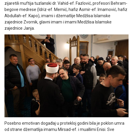
zijaretili muftija tuzlanski dr. Vahid-ef. Fazlović, profesori Behram-
begove medrese (Idriz-ef. Memić, hafiz Asmir-ef. Imamović, hafiz
Abdullah-ef. Kapo), imami i džematlije Medžlisa Islamske
zajednice Zvornik, glavni imam i imami Medžlisa Islamske
zajednice Janja.
Posebno emotivan događaj u protekloj godini bila je poklon umra
od strane džematlija imamu Mirsad-ef. i muallimi Enisi. Sve