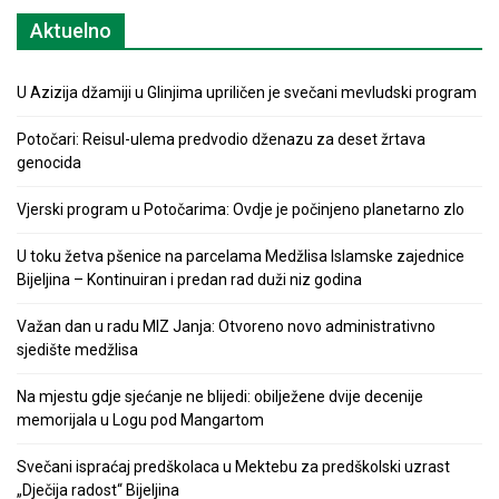
Aktuelno
U Azizija džamiji u Glinjima upriličen je svečani mevludski program
Potočari: Reisul-ulema predvodio dženazu za deset žrtava
genocida
Vjerski program u Potočarima: Ovdje je počinjeno planetarno zlo
U toku žetva pšenice na parcelama Medžlisa Islamske zajednice
Bijeljina – Kontinuiran i predan rad duži niz godina
Važan dan u radu MIZ Janja: Otvoreno novo administrativno
sjedište medžlisa
Na mjestu gdje sjećanje ne blijedi: obilježene dvije decenije
memorijala u Logu pod Mangartom
Svečani ispraćaj predškolaca u Mektebu za predškolski uzrast
„Dječija radost“ Bijeljina