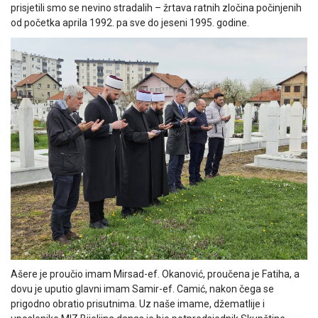
prisjetili smo se nevino stradalih – žrtava ratnih zločina počinjenih
od početka aprila 1992. pa sve do jeseni 1995. godine.
Ašere je proučio imam Mirsad-ef. Okanović, proučena je Fatiha, a
dovu je uputio glavni imam Samir-ef. Camić, nakon čega se
prigodno obratio prisutnima. Uz naše imame, džematlije i