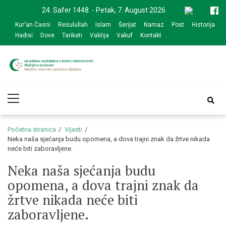
Skip
Skip
24. Safer 1448. - Petak, 7. August 2026.
to
to
Kur'an Časni
Resulullah
Islam
Šerijat
Namaz
Post
Historija
navigation
content
Hadisi
Dove
Tarikati
Vaktija
Vakuf
Kontakt
Medžlis Islamske
Službena web prezentacija
Primary
zajednice Bijeljina
Menu
Početna stranica
Vijesti
Neka naša sjećanja budu opomena, a dova trajni znak da žrtve nikada
neće biti zaboravljene.
Neka naša sjećanja budu
opomena, a dova trajni znak da
žrtve nikada neće biti
zaboravljene.