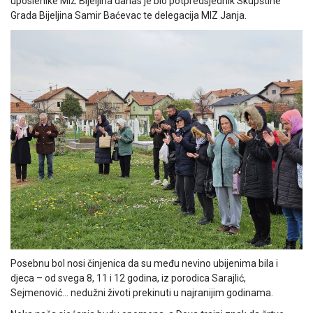
uposlenike MIZ Bijeljina danas je bio potpredsjednik Skupštine
Grada Bijeljina Samir Baćevac te delegacija MIZ Janja.
Posebnu bol nosi činjenica da su među nevino ubijenima bila i
djeca – od svega 8, 11 i 12 godina, iz porodica Sarajlić,
Sejmenović… nedužni životi prekinuti u najranijim godinama.