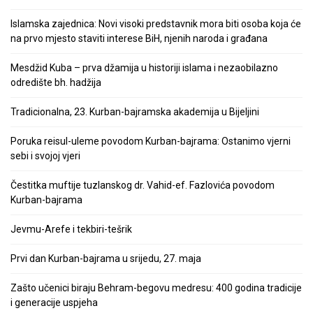
Islamska zajednica: Novi visoki predstavnik mora biti osoba koja će
na prvo mjesto staviti interese BiH, njenih naroda i građana
Mesdžid Kuba – prva džamija u historiji islama i nezaobilazno
odredište bh. hadžija
Tradicionalna, 23. Kurban-bajramska akademija u Bijeljini
Poruka reisul-uleme povodom Kurban-bajrama: Ostanimo vjerni
sebi i svojoj vjeri
Čestitka muftije tuzlanskog dr. Vahid-ef. Fazlovića povodom
Kurban-bajrama
Jevmu-Arefe i tekbiri-tešrik
Prvi dan Kurban-bajrama u srijedu, 27. maja
Zašto učenici biraju Behram-begovu medresu: 400 godina tradicije
i generacije uspjeha