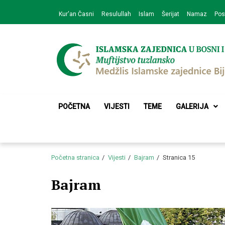
Skip
Skip
Kur'an Časni
Resulullah
Islam
Šerijat
Namaz
Pos
to
to
navigation
content
Medžlis Islamske 
Službena web prezentacija
POČETNA
VIJESTI
TEME
GALERIJA
Početna stranica
Vijesti
Bajram
Stranica 15
Bajram