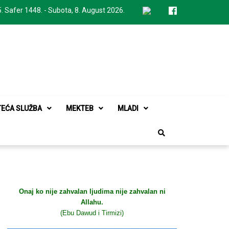
. Safer 1448. - Subota, 8. August 2026.
TEĆA SLUŽBA
MEKTEB
MLADI
Onaj ko nije zahvalan ljudima nije zahvalan ni
Allahu.
(Ebu Dawud i Tirmizi)