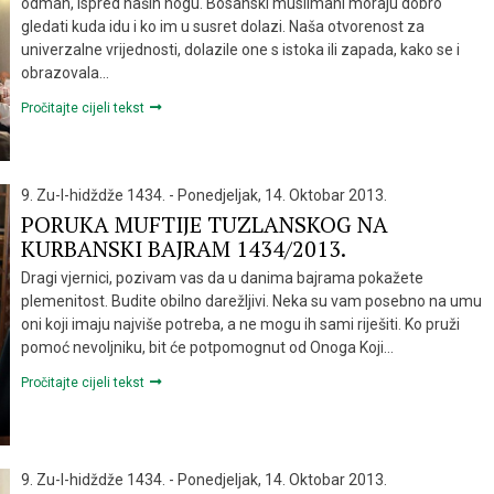
odmah, ispred naših nogu. Bosanski muslimani moraju dobro
gledati kuda idu i ko im u susret dolazi. Naša otvorenost za
univerzalne vrijednosti, dolazile one s istoka ili zapada, kako se i
obrazovala…
Pročitajte cijeli tekst
9. Zu-l-hidždže 1434. - Ponedjeljak, 14. Oktobar 2013.
PORUKA MUFTIJE TUZLANSKOG NA
KURBANSKI BAJRAM 1434/2013.
Dragi vjernici, pozivam vas da u danima bajrama pokažete
plemenitost. Budite obilno darežljivi. Neka su vam posebno na umu
oni koji imaju najviše potreba, a ne mogu ih sami riješiti. Ko pruži
pomoć nevoljniku, bit će potpomognut od Onoga Koji…
Pročitajte cijeli tekst
9. Zu-l-hidždže 1434. - Ponedjeljak, 14. Oktobar 2013.