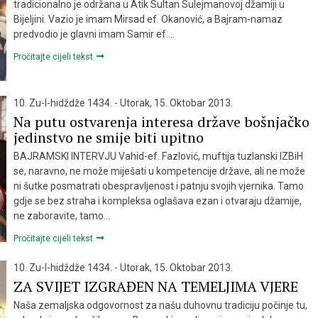
tradicionalno je održana u Atik Sultan Sulejmanovoj džamiji u
Bijeljini. Vazio je imam Mirsad ef. Okanović, a Bajram-namaz
predvodio je glavni imam Samir ef….
Pročitajte cijeli tekst
10. Zu-l-hidždže 1434. - Utorak, 15. Oktobar 2013.
Na putu ostvarenja interesa države bošnjačko
jedinstvo ne smije biti upitno
BAJRAMSKI INTERVJU Vahid-ef. Fazlović, muftija tuzlanski IZBiH
se, naravno, ne može miješati u kompetencije države, ali ne može
ni šutke posmatrati obespravljenost i patnju svojih vjernika. Tamo
gdje se bez straha i kompleksa oglašava ezan i otvaraju džamije,
ne zaboravite, tamo…
Pročitajte cijeli tekst
10. Zu-l-hidždže 1434. - Utorak, 15. Oktobar 2013.
ZA SVIJET IZGRAĐEN NA TEMELJIMA VJERE
Naša zemaljska odgovornost za našu duhovnu tradiciju počinje tu,