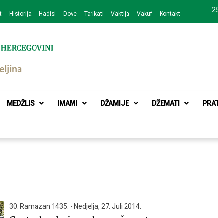
25
t
Historija
Hadisi
Dove
Tarikati
Vaktija
Vakuf
Kontakt
zajednice Bijeljina
MEDŽLIS
IMAMI
DŽAMIJE
DŽEMATI
PRA
30. Ramazan 1435. - Nedjelja, 27. Juli 2014.