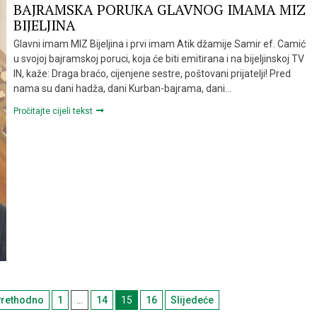
BAJRAMSKA PORUKA GLAVNOG IMAMA MIZ
BIJELJINA
Glavni imam MIZ Bijeljina i prvi imam Atik džamije Samir ef. Camić
u svojoj bajramskoj poruci, koja će biti emitirana i na bijeljinskoj TV
IN, kaže: Draga braćo, cijenjene sestre, poštovani prijatelji! Pred
nama su dani hadža, dani Kurban-bajrama, dani…
Pročitajte cijeli tekst
avigacija
rethodno
1
…
14
15
16
Slijedeće