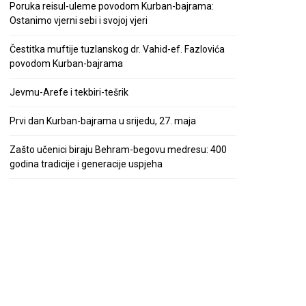
Poruka reisul-uleme povodom Kurban-bajrama:
Ostanimo vjerni sebi i svojoj vjeri
Čestitka muftije tuzlanskog dr. Vahid-ef. Fazlovića
povodom Kurban-bajrama
Jevmu-Arefe i tekbiri-tešrik
Prvi dan Kurban-bajrama u srijedu, 27. maja
Zašto učenici biraju Behram-begovu medresu: 400
godina tradicije i generacije uspjeha