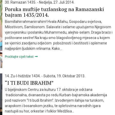
30. Ramazan 1435. - Nedjelja, 27. Juli 2014.
Poruka muftije tuzlanskog na Ramazanski
bajram 1435/2014.
Bismillahirrahmanirrahim! Hvala Allahu, Gospodaru svjetova,
Milostivom, Samilosnom. Salavate i selame upućujemo Njegovom
vjerovjesniku i poslaniku Muhammedu, alejhis-selam. Draga braćo i
poštovane sestre! Na kraju smo blagoslovljenog mjeseca u kojem
se vjernici zaodjenu odjećom pobožnosti i čestitosti i oplemene
najljepšim ljudskim vrlinama. Kako…
Pročitajte cijeli tekst
14. Zu-l-hidždže 1434. - Subota, 19. Oktobar 2013.
“I TI BUDI IBRAHIM”
U bijeljinskom Centru za kulturu 17. oktobra je održana
tradicionalna, dvanaesta po redu Kurban-bajramska akademija
pod nazivom “I ti budi Ibrahim”. Izvođenjem ilahija na turskom,
arapskom i bosanskom jeziku, te spletovima narodnih igara
nastupili su hor, orkestar i folklor Medžlisa…