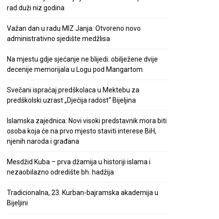
rad duži niz godina
Važan dan u radu MIZ Janja: Otvoreno novo
administrativno sjedište medžlisa
Na mjestu gdje sjećanje ne blijedi: obilježene dvije
decenije memorijala u Logu pod Mangartom
Svečani ispraćaj predškolaca u Mektebu za
predškolski uzrast „Dječija radost“ Bijeljina
Islamska zajednica: Novi visoki predstavnik mora biti
osoba koja će na prvo mjesto staviti interese BiH,
njenih naroda i građana
Mesdžid Kuba – prva džamija u historiji islama i
nezaobilazno odredište bh. hadžija
Tradicionalna, 23. Kurban-bajramska akademija u
Bijeljini