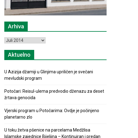
Arhiva
Arhiva
Aktuelno
U Azizija džamiji u Glinjima upriličen je svečani
mevludski program
Potočari: Reisul-ulema predvodio dženazu za deset
žrtava genocida
Vjerski program u Potočarima: Ovdje je počinjeno
planetarno zlo
U toku žetva pšenice na parcelama Medžlisa
Islamske zajednice Bijeljina – Kontinuiran i predan