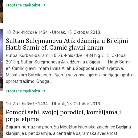
Pročitajte cijeli tekst
10. Zu-l-hidždže 1434. - Utorak, 15. Oktobar 2013.
Sultan Sulejmanova Atik džamija u Bijeljini –
Hatib Samir ef. Camić glavni imam
Hutba: Kurban-bajram 10. Zu-l-hidždže 1434.h.g. / 15. Oktobar
2013.g. Sultan Sulejmanova Atik džamija u Bijeljini – Hatib Samir
ef. Camić glavni imam Hvala Allahu, Gospodaru svih svjetova,
Milostivom Samilosnom! Njemu se zahvaljujemo i od Njega uputu i
oprost tražimo. Onoga…
Pročitajte cijeli tekst
10. Zu-l-hidždže 1434. - Utorak, 15. Oktobar 2013.
Pomoći sebi, svojoj porodici, komšijama i
prijateljima
Bajram-namaz na području Medžlisa Islamske zajednice Bijeljina
klanjan je u pet džamija, a centralna bajramska svečanost