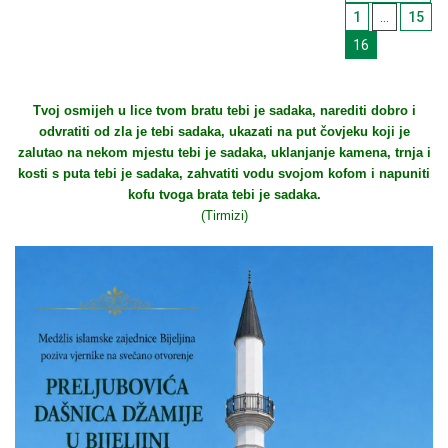
članci
1
…
15
16
Tvoj osmijeh u lice tvom bratu tebi je sadaka, narediti dobro i
odvratiti od zla je tebi sadaka, ukazati na put čovjeku koji je
zalutao na nekom mjestu tebi je sadaka, uklanjanje kamena, trnja i
kosti s puta tebi je sadaka, zahvatiti vodu svojom kofom i napuniti
kofu tvoga brata tebi je sadaka.
(Tirmizi)