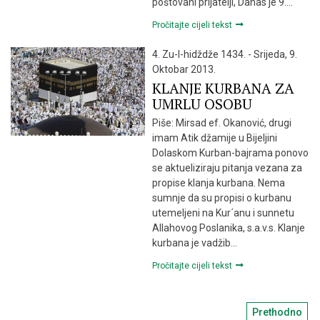
poštovani prijatelji, Danas je 9….
Pročitajte cijeli tekst
4. Zu-l-hidždže 1434. - Srijeda, 9.
Oktobar 2013.
KLANJE KURBANA ZA
UMRLU OSOBU
Piše: Mirsad ef. Okanović, drugi
imam Atik džamije u Bijeljini
Dolaskom Kurban-bajrama ponovo
se aktueliziraju pitanja vezana za
propise klanja kurbana. Nema
sumnje da su propisi o kurbanu
utemeljeni na Kur´anu i sunnetu
Allahovog Poslanika, s.a.v.s. Klanje
kurbana je vadžib…
Pročitajte cijeli tekst
Navigac
Prethodno