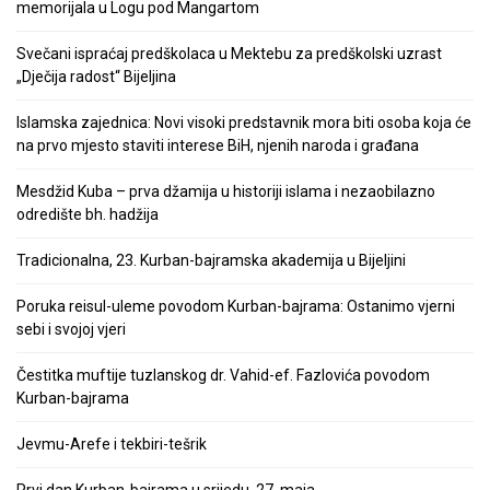
memorijala u Logu pod Mangartom
Svečani ispraćaj predškolaca u Mektebu za predškolski uzrast
„Dječija radost“ Bijeljina
Islamska zajednica: Novi visoki predstavnik mora biti osoba koja će
na prvo mjesto staviti interese BiH, njenih naroda i građana
Mesdžid Kuba – prva džamija u historiji islama i nezaobilazno
odredište bh. hadžija
Tradicionalna, 23. Kurban-bajramska akademija u Bijeljini
Poruka reisul-uleme povodom Kurban-bajrama: Ostanimo vjerni
sebi i svojoj vjeri
Čestitka muftije tuzlanskog dr. Vahid-ef. Fazlovića povodom
Kurban-bajrama
Jevmu-Arefe i tekbiri-tešrik