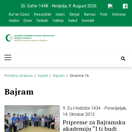
Skip
Skip
26. Safer 1448. - Nedjelja, 9. August 2026.
to
to
Kur'an Časni
Resulullah
Islam
Šerijat
Namaz
Post
Historija
navigation
content
Hadisi
Dove
Tarikati
Vaktija
Vakuf
Kontakt
Medžlis Islamske
Službena web prezentacija
Primary
zajednice Bijeljina
Menu
Početna stranica
Vijesti
Bajram
Stranica 16
Bajram
9. Zu-l-hidždže 1434. - Ponedjeljak,
14. Oktobar 2013.
Pripreme za Bajramsku
akademiju “I ti budi