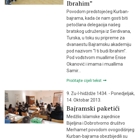
Ibrahim”
Povodom predstojećeg Kurban-
bajrama, kada će nam gosti biti
petočlana delegacija našeg
bratskog udruženja iz Serdivana,
Turska, u toku su pripreme za
dvanaestu Bajramsku akademiju
pod nazivom “I ti budi Ibrahim”.
Pod vođstvom muallime Enise
Okanović i imama i muallima
Samir…
Pročitajte cijeli tekst
9. Zu-l-hidždže 1434. - Ponedjeljak,
14. Oktobar 2013.
Bajramski paketići
Medžlis Islamske zajednice
Bijeljina i Dobrotvorno društvo
Merhamet povodom ovogodišnjeg
Kurban-bajrama obezbijedili su