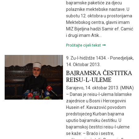
bajramske paketiće za djecu
polaznike mektebske nastave. U
subotu 12. oktobra u prostorijama
Mektebskog centra, glavni imam
MIZ Bijeljina hadži Samir ef. Camić
i drugi imam Atik…
Pročitajte cijeli tekst
9. Zu-l-hidždže 1434. - Ponedjeljak,
14. Oktobar 2013.
BAJRAMSKA ČESTITKA
REISU-L-ULEME
Sarajevo, 14. oktobar 2013. (MINA)
– Danas je reisu-l-ulema Islamske
zajednice u Bosni i Hercegovini
Husein ef. Kavazović povodom
predstojećeg Kurban bajrama
uputio bajramsku čestitku. U
bajramskoj čestitci reisu-l-uleme
se kaže: – Braćo i sestre,