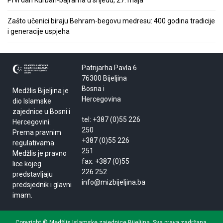
Prvi dan Kurban-bajrama u srijedu, 27. maja
Zašto učenici biraju Behram-begovu medresu: 400 godina tradicije
i generacije uspjeha
Patrijarha Pavla 6
76300 Bijeljina
Bosna i
Medžlis Bijeljina je
Hercegovina
dio Islamske
zajednice u Bosni i
tel: +387 (0)55 226
Hercegovini.
250
Prema pravnim
+387 (0)55 226
regulativama
251
Medžlis je pravno
fax: +387 (0)55
lice kojeg
226 252
predstavljaju
info@mizbijeljina.ba
predsjednik i glavni
imam.
Copyright © Medžlis Islamske zajednice Bijeljina. Sva prava zadržana.