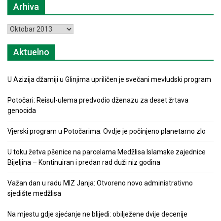
Arhiva
Arhiva
Aktuelno
U Azizija džamiji u Glinjima upriličen je svečani mevludski program
Potočari: Reisul-ulema predvodio dženazu za deset žrtava
genocida
Vjerski program u Potočarima: Ovdje je počinjeno planetarno zlo
U toku žetva pšenice na parcelama Medžlisa Islamske zajednice
Bijeljina – Kontinuiran i predan rad duži niz godina
Važan dan u radu MIZ Janja: Otvoreno novo administrativno
sjedište medžlisa
Na mjestu gdje sjećanje ne blijedi: obilježene dvije decenije