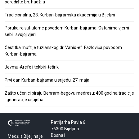
odredište bh. hadžija
Tradicionalna, 23. Kurban-bajramska akademija u Bijeljini
Poruka reisul-uleme povodom Kurban-bajrama: Ostanimo vjerni
sebi i svojoj vjeri
Čestitka muftije tuzlanskog dr. Vahid-ef. Fazlovića povodom
Kurban-bajrama
Jevmu-Arefe i tekbiri-tešrik
Prvi dan Kurban-bajrama u srijedu, 27. maja
Zašto učenici biraju Behram-begovu medresu: 400 godina tradicije
i generacije uspjeha
Patrijarha Pavla 6
76300 Bijeljina
Bosna i
Medžlis Bijeljina je