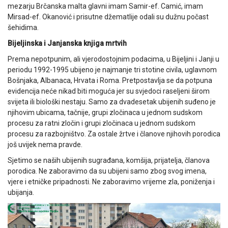
mezarju Brčanska malta glavni imam Samir-ef. Camić, imam
Mirsad-ef. Okanović i prisutne džematlije odali su dužnu počast
šehidima.
Bijeljinska i Janjanska knjiga mrtvih
Prema nepotpunim, ali vjerodostojnim podacima, u Bijeljini i Janji u
periodu 1992-1995 ubijeno je najmanje tri stotine civila, uglavnom
Bošnjaka, Albanaca, Hrvata i Roma. Pretpostavlja se da potpuna
evidencija neće nikad biti moguća jer su svjedoci raseljeni širom
svijeta ili biološki nestaju. Samo za dvadesetak ubijenih suđeno je
njihovim ubicama, tačnije, grupi zločinaca u jednom sudskom
procesu za ratni zločin i grupi zločinaca u jednom sudskom
procesu za razbojništvo. Za ostale žrtve i članove njihovih porodica
još uvijek nema pravde.
Sjetimo se naših ubijenih sugrađana, komšija, prijatelja, članova
porodica. Ne zaboravimo da su ubijeni samo zbog svog imena,
vjere i etničke pripadnosti. Ne zaboravimo vrijeme zla, poniženja i
ubijanja.