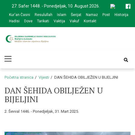
Skip
Skip
27. Safer 1448. - Ponedjeljak, 10. August 2026.
to
to
Kur'an Časni
Resulullah
Islam
Šerijat
Namaz
Post
Historija
navigation
content
Hadisi
Dove
Tarikati
Vaktija
Vakuf
Kontakt
Medžlis Islamske
Službena web prezentacija
Primary
zajednice Bijeljina
Menu
Početna stranica
Vijesti
DAN ŠEHIDA OBILJEŽEN U BIJELJINI
DAN ŠEHIDA OBILJEŽEN U
BIJELJINI
2. Ševval 1446. - Ponedjeljak, 31. Mart 2025.