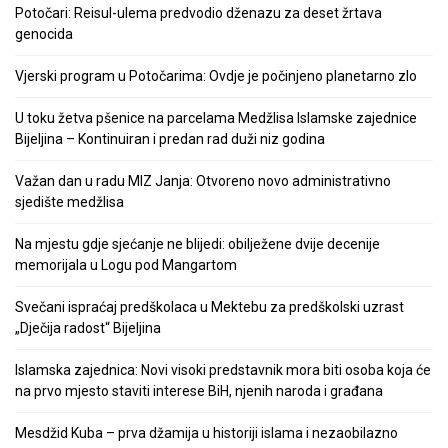
Potočari: Reisul-ulema predvodio dženazu za deset žrtava
genocida
Vjerski program u Potočarima: Ovdje je počinjeno planetarno zlo
U toku žetva pšenice na parcelama Medžlisa Islamske zajednice
Bijeljina – Kontinuiran i predan rad duži niz godina
Važan dan u radu MIZ Janja: Otvoreno novo administrativno
sjedište medžlisa
Na mjestu gdje sjećanje ne blijedi: obilježene dvije decenije
memorijala u Logu pod Mangartom
Svečani ispraćaj predškolaca u Mektebu za predškolski uzrast
„Dječija radost“ Bijeljina
Islamska zajednica: Novi visoki predstavnik mora biti osoba koja će
na prvo mjesto staviti interese BiH, njenih naroda i građana
Mesdžid Kuba – prva džamija u historiji islama i nezaobilazno