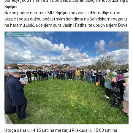
ponedjeljak 31. marta u 12:30 sati, u Sultan Sulejmanovoj džamiji u
Bijeljini.
Nakon podne namaza, MIZ Bijeljina pozvao je džematlije da se
okupe i odaju dužnu počast svim šehidima na Šehidskom mezarju
na haremu Lipić, učenjem sura Jasin i Fatihe, te upućivanjem Dove.
Istoga dana u 14:15 sati na mezarju Pilakuša i u 15:00 sati na