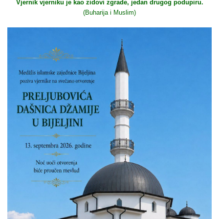
Vjernik vjerniku je kao zidovi zgrade, jedan drugog podupiru.
(Buharija i Muslim)