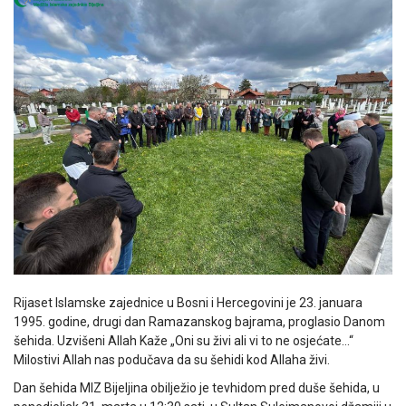
Rijaset Islamske zajednice u Bosni i Hercegovini je 23. januara
1995. godine, drugi dan Ramazanskog bajrama, proglasio Danom
šehida. Uzvišeni Allah Kaže „Oni su živi ali vi to ne osjećate…“
Milostivi Allah nas podučava da su šehidi kod Allaha živi.
Dan šehida MIZ Bijeljina obilježio je tevhidom pred duše šehida, u