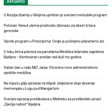
Aktuelno
U Azizija džamiji u Glinjima upriličen je svečani mevludski program
Potočari: Reisul-ulema predvodio dženazu za deset žrtava
genocida
Vjerski program u Potočarima: Ovdje je počinjeno planetarno zlo
U toku žetva pšenice na parcelama Medžlisa Islamske zajednice
Bijeljina – Kontinuiran i predan rad duži niz godina
Važan dan u radu MIZ Janja: Otvoreno novo administrativno
sjedište medžlisa
Na mjestu gdje sjećanje ne blijedi: obilježene dvije decenije
memorijala u Logu pod Mangartom
Svečani ispraćaj predškolaca u Mektebu za predškolski uzrast
„Dječija radost“ Bijeljina