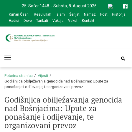
Skip
Skip
25. Safer 1448. - Subota, 8. August 2026.
to
to
Kur'an Časni
Resulullah
Islam
Šerijat
Namaz
Post
Historija
navigation
content
Hadisi
Dove
Tarikati
Vaktija
Vakuf
Kontakt
Medžlis Islamske
Službena web prezentacija
Primary
zajednice Bijeljina
Menu
Početna stranica
Vijesti
Godišnjica obilježavanja genocida nad Bošnjacima: Upute za
ponašanje i odijevanje, te organizovani prevoz
Godišnjica obilježavanja genocida
nad Bošnjacima: Upute za
ponašanje i odijevanje, te
organizovani prevoz