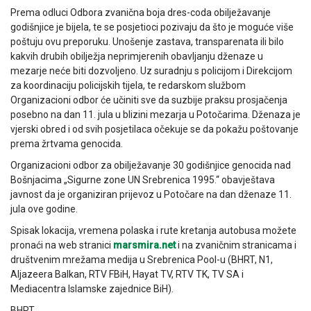
Prema odluci Odbora zvanična boja dres-coda obilježavanje
godišnjice je bijela, te se posjetioci pozivaju da što je moguće više
poštuju ovu preporuku. Unošenje zastava, transparenata ili bilo
kakvih drubih obilježja neprimjerenih obavljanju dženaze u
mezarje neće biti dozvoljeno. Uz suradnju s policijom i Direkcijom
za koordinaciju policijskih tijela, te redarskom službom
Organizacioni odbor će učiniti sve da suzbije praksu prosjačenja
posebno na dan 11. jula u blizini mezarja u Potočarima. Dženaza je
vjerski obred i od svih posjetilaca očekuje se da pokažu poštovanje
prema žrtvama genocida.
Organizacioni odbor za obilježavanje 30 godišnjice genocida nad
Bošnjacima „Sigurne zone UN Srebrenica 1995.“ obavještava
javnost da je organiziran prijevoz u Potočare na dan dženaze 11.
jula ove godine.
Spisak lokacija, vremena polaska i rute kretanja autobusa možete
pronaći na web stranici
marsmira.net
i na zvaničnim stranicama i
društvenim mrežama medija u Srebrenica Pool-u (BHRT, N1,
Aljazeera Balkan, RTV FBiH, Hayat TV, RTV TK, TV SA i
Mediacentra Islamske zajednice BiH).
BHRT