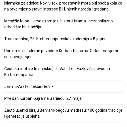
Islamska zajednica: Novi visoki predstavnik mora biti osoba koja će
na prvo mjesto staviti interese BiH, njenih naroda i građana
Mesdžid Kuba – prva džamija u historiji islama i nezaobilazno
odredište bh. hadžija
Tradicionalna, 23. Kurban-bajramska akademija u Bijeljini
Poruka reisul-uleme povodom Kurban-bajrama: Ostanimo vjerni
sebi i svojoj vjeri
Čestitka muftije tuzlanskog dr. Vahid-ef. Fazlovića povodom
Kurban-bajrama
Jevmu-Arefe i tekbiri-tešrik
Prvi dan Kurban-bajrama u srijedu, 27. maja
Zašto učenici biraju Behram-begovu medresu: 400 godina tradicije
i generacije uspjeha