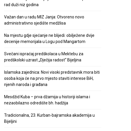
rad duži niz godina
Važan dan u radu MIZ Janja: Otvoreno novo
administrativno sjedište medžlisa
Na mjestu gdje sjećanje ne blijedi: obilježene dvije
decenije memorijala u Logu pod Mangartom
Svečani ispraćaj predškolaca u Mektebu za
predškolski uzrast „Dječija radost“ Bijeljina
Islamska zajednica: Novi visoki predstavnik mora biti
osoba koja će na prvo mjesto staviti interese BiH,
njenih naroda i građana
Mesdžid Kuba – prva džamija u historiji islama i
nezaobilazno odredište bh. hadžija
Tradicionalna, 23. Kurban-bajramska akademija u
Bijeljini