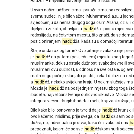
Hadždž – najveličanstvenije duhovno iskustvo
U svim našim udžbenicima i priručnicima, po redoslijed
svemu sudeći, nije bilo važno. Muhammed, a.s., u jedno
svjedočenju da nema drugog boga osim Allaha, dž.š., i 
dijeljenju zekata, obavljanju
hadž
dža i postu mjeseca 
redoslijedu, na četvrtom mjestu, što znači, da se doma
pozicioniranjem
hadž
dža, kada su u domaćoj literatur
Šta je onda razlog tome? Ovo pitanje svakako nije prev
je
hadž
dž na petom (posljednjem) mjestu zbog toga š
muslimanke, dok su ostale dužnosti svakodnevne ili svak
muslimani ovu dužnost, u odnosu na sve ostale, uglavno
malih nogu počinju klanjati i postiti, zekat dolazi na re
a
hadž
dž, nekako uvijek na kraju. U nekim slučajevima
Možda je
hadž
dž na posljednjem mjestu zbog toga što 
ibadeta, najveličanstvenije duhovno iskustvo. Možda se
integrira većinu drugih ibadeta u sebi, koji zaokružuj
Bilo kako bilo, osnovano je tvrditi da je
hadž
dž krunski 
ovo kažemo, mislimo, prije svega, da
hadž
dž sam po se
doživi; no, individualna je stvar, kako će svako od nas
h
prepoznati, kojom će se sve
hadž
džskom nurli odjećom