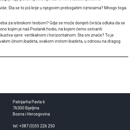
 više. Šta se to još krije u njegovim prebogatim riznicama? Mnogo toga.
potreba za istinskom teobom? Gdje se može donijeti čvršća odluka da se
 ono kojim je naš Poslanik hodio, na kojem ćemo ostvariti
stva vjere: vertikalnom i horizontalnom. Šta oni znače? To je
svakim činom ibadeta, svakom vrstom ibadeta, u odnosu na dragog
Patrijarha Pavla 6
76300 Bijeljina
Bosna i Hercegovina
tel: +387 (0)55 226 250