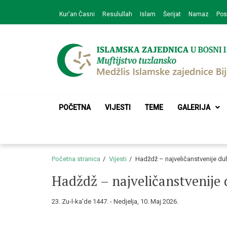
Skip
Skip
Kur'an Časni
Resulullah
Islam
Šerijat
Namaz
Pos
to
to
navigation
content
Medžlis Islamske 
Službena web prezentacija
POČETNA
VIJESTI
TEME
GALERIJA
Početna stranica
Vijesti
Hadždž – najveličanstvenije d
Hadždž – najveličanstvenije
23. Zu-l-ka'de 1447. - Nedjelja, 10. Maj 2026.