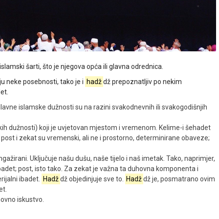
lamski šarti, što je njegova opća ili glavna odrednica.
ju neke posebnosti, tako je i
hadž
dž prepoznatljiv po nekim
et.
avne islamske dužnosti su na razini svakodnevnih ili svakogodišnjih
skih dužnosti) koji je uvjetovan mjestom i vremenom. Kelime-i šehadet
ost i zekat su vremenski, ali ne i prostorno, determinirane obaveze;
ažirani. Uključuje našu dušu, naše tijelo i naš imetak. Tako, naprimjer,
det; post, isto tako. Za zekat je važna ta duhovna komponenta i
ijalni ibadet.
Hadž
dž objedinjuje sve to.
Hadž
dž je, posmatrano ovim
et.
hovno iskustvo.