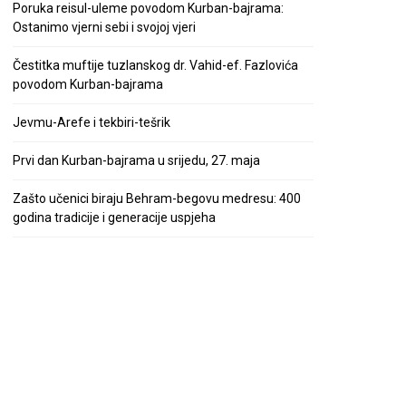
Poruka reisul-uleme povodom Kurban-bajrama:
Ostanimo vjerni sebi i svojoj vjeri
Čestitka muftije tuzlanskog dr. Vahid-ef. Fazlovića
povodom Kurban-bajrama
Jevmu-Arefe i tekbiri-tešrik
Prvi dan Kurban-bajrama u srijedu, 27. maja
Zašto učenici biraju Behram-begovu medresu: 400
godina tradicije i generacije uspjeha