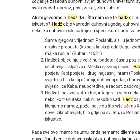
čovjek je zaseban duhovni svijet, duhovni univerzum; sv
svaki ibadet: namaz, post, zekat, zikrullah itd.
Ali mi govorimo o
hadž
džu. Šta nam sve to
hadž
dž nu
iskustvo?
Hadž
dž je vanredni duhovni ugođaj, duhovni k
nekoliko duhovnih silnica koje su specifikum samo za ov
Sama njegova vrijednost. Poslanik, a.s., u jedno
nikakve propuste (ko se istinski preda Bogu izvrša
majka rodila.“ (Buhari I/1521)
Hadždž objedinjuje veličinu ibadeta i časnu pozi
se obavlja isključivo u Mekki i njezinoj okolini.
Ha
posjetu Kabi posjete i drugi najčasniji hram (Pos
svijetu, u bilo kojoj džamiji, duhovnoj odaji, i bo
svijetlo lice Kabe, neuporediva je radost, zadovolj
Hadždž, po svojoj strukturi, integrira u sebi i 
nekoliko trenutaka, čak ni nekoliko sati.
Hadž
dž 
klanjamo namaz, poželjno je da što više učimo Kur
dove, zikr obavljati, bilo gdje na svijetu, i u Pos
iskustvo.
Kada sve ovo imamo na umu, onda nemamo dileme d
najveličanstvenije duhovno iskustvo, duhovnu lijehu za u