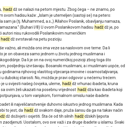
u,
hadž
dž se nalazi na petom mjestu. Zbog čega – ne znamo, po
m svom hadisu kaže: „Islam je utemeljen (sastoji se) na petero:
da sam ja (tj. Muhammed, a.s.,) Allahov Poslanik, obavljanju namaza,
ramazana.“ (Buhari I/8) U ovom Poslanikovom hadisu
hadž
dž je, po
ći autori nisu rukovodili Poslanikovim numeričkim
i
hadž
dž svrstavali na petu poziciju.
iše važno, ali možda ono ima veze sa naslovom ove teme. Da li
to je on obaveza samo jednom u životu jednog muslimana i
ogodišnje. Da li je on na ovoj numeričkoj poziciji zbog toga što
m, posljednju izvršavaju. Bosanski muslimani, a i muslimani uopće, od
d u godinama njihovog vlastitog stjecanja imovine i osamostaljivanja;
 i u dubokoj starosti. No, možda je pravi odgovor u nečemu trećem.
je u svijesti našeg čovjeka, uleme,
hadž
dž vrhunac ibadeta, kruna
 sa ovim želi ukazati na posebnu vrijednost
hadž
dža kao ibadeta koji
e, upotpunjava, u tom vanjskom, formalnom smislu naše ibadete.
ibadet ili najveličanstvenije duhovno iskustvo jednog muslimana. Kada
bi to jest, da
hadž
dž svakom daje, pruža šansu da ga na takav način
adž
dž doživjeti i osjetiti. Šta će od tih silnih
hadž
džskih ljepota
 zaodjenuti. Uostalom, ovo sve važi i za druge ibadete u islamu. Svaki