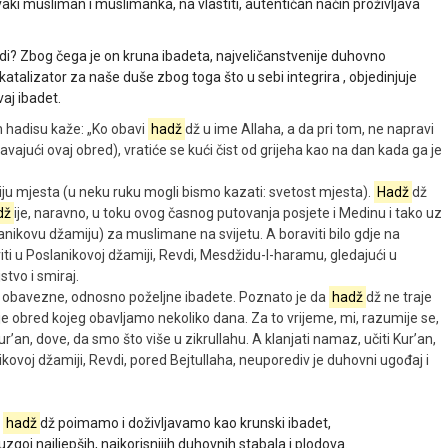
aki musliman i muslimanka, na vlastiti, autentičan način proživljava
di? Zbog čega je on kruna ibadeta, najveličanstvenije duhovno
atalizator za naše duše zbog toga što u sebi integrira , objedinjuje
aj ibadet.
m hadisu kaže: „Ko obavi
hadž
dž u ime Allaha, a da pri tom, ne napravi
vajući ovaj obred), vratiće se kući čist od grijeha kao na dan kada ga je
ciju mjesta (u neku ruku mogli bismo kazati: svetost mjesta).
Hadž
dž
dž
ije, naravno, u toku ovog časnog putovanja posjete i Medinu i tako uz
lanikovu džamiju) za muslimane na svijetu. A boraviti bilo gdje na
raviti u Poslanikovoj džamiji, Revdi, Mesdžidu-l-haramu, gledajući u
stvo i smiraj.
neke obavezne, odnosno poželjne ibadete. Poznato je da
hadž
dž ne traje
je obred kojeg obavljamo nekoliko dana. Za to vrijeme, mi, razumije se,
’an, dove, da smo što više u zikrullahu. A klanjati namaz, učiti Kur’an,
lanikovoj džamiji, Revdi, pored Bejtullaha, neuporediv je duhovni ugođaj i
a
hadž
dž poimamo i doživljavamo kao krunski ibadet,
zgoj najljepših, najkorisnijih duhovnih stabala i plodova.