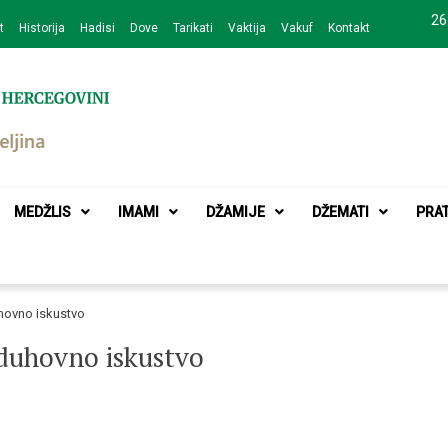
26
t
Historija
Hadisi
Dove
Tarikati
Vaktija
Vakuf
Kontakt
zajednice Bijeljina
MEDŽLIS
IMAMI
DŽAMIJE
DŽEMATI
PRA
uhovno iskustvo
 duhovno iskustvo