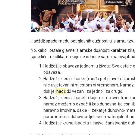
Hadždž spada među pet glavnih dužnosti u islamu, tzv. is
No, kako i ostale glavne islamske dužnosti karakterizira
specifičnim odlikama koje se odnose samo na ovaj ibad
Hadždž je obaveza jednom u životu. Sve ostale gl
obaveza.
Hadždž je jedini ibadet (među pet glavnih islam
nije uvjetovan ni mjestom ni vremenom. Namaz, p
dok je
hadž
dž vezan i za jedno i za drugo.
Hadždž je jedini ibadet u kojem smo svestrano ang
namaz možemo označiti kao duhovno-tjelesni iba
naravno imovina, dakle – zekat je duhovno-mater
parametrima: duhovno-tjelesno-materijalni ibad
Hadždž je kruna ibadeta ili najveličanstvenije du