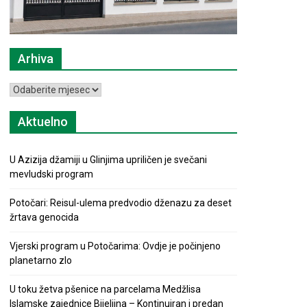
Arhiva
Arhiva
Aktuelno
U Azizija džamiji u Glinjima upriličen je svečani
mevludski program
Potočari: Reisul-ulema predvodio dženazu za deset
žrtava genocida
Vjerski program u Potočarima: Ovdje je počinjeno
planetarno zlo
U toku žetva pšenice na parcelama Medžlisa
Islamske zajednice Bijeljina – Kontinuiran i predan