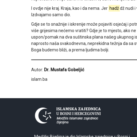
I ovdje nije kraj. Kraja, kao i da nema. Jer
hadž
dž nudi i
Izdvajamo samo dio.
Gdje se to snažnije i iskrenije može pojaviti osjećaj i 
više grijesima nećemo vratiti? Gdje je to mjesto, ako ne
uspon/pomak na dva suštinska plana našeg ukupnog isku
naprosto naša svakodnevna, neprekidna težnja da sa 
Boga budemo bliži, a prema ljudima bolji.
Autor:
Dr. Mustafa Gobeljić
islam.ba
Medžlis Bijeljina je dio Islamske zajednice u Bosni i