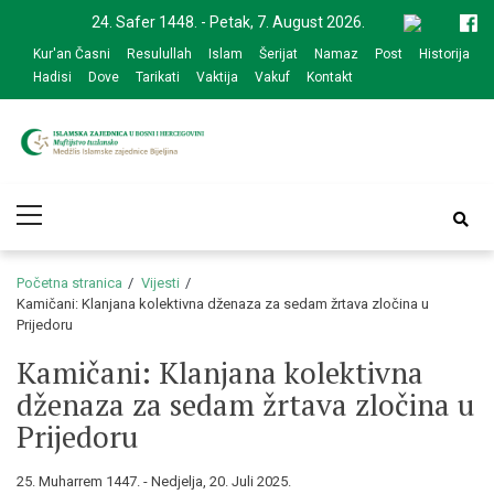
Skip
Skip
24. Safer 1448. - Petak, 7. August 2026.
to
to
Kur'an Časni
Resulullah
Islam
Šerijat
Namaz
Post
Historija
navigation
content
Hadisi
Dove
Tarikati
Vaktija
Vakuf
Kontakt
Medžlis Islamske
Službena web prezentacija
Primary
zajednice Bijeljina
Menu
Početna stranica
Vijesti
Kamičani: Klanjana kolektivna dženaza za sedam žrtava zločina u
Prijedoru
Kamičani: Klanjana kolektivna
dženaza za sedam žrtava zločina u
Prijedoru
25. Muharrem 1447. - Nedjelja, 20. Juli 2025.