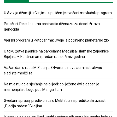
U Azizija džamiji u Glinjima upriličen je svečani mevludski program
Potočari: Reisul-ulema predvodio dženazu za deset žrtava
genocida
Vjerski program u Potočarima: Ovdje je počinjeno planetarno zlo
U toku žetva pšenice na parcelama Medžlisa Islamske zajednice
Bijeljina – Kontinuiran i predan rad duži niz godina
Važan dan u radu MIZ Janja: Otvoreno novo administrativno
sjedište medžlisa
Na mjestu gdje sjećanje ne blijedi: obilježene dvije decenije
memorijala u Logu pod Mangartom
Svečani ispraćaj predškolaca u Mektebu za predškolski uzrast
„Dječija radost“ Bijeljina