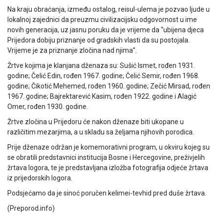
Na kraju obraćanja, između ostalog, reisul-ulema je pozvao ljude u
lokalnoj zajednici da preuzmu civilizacijsku odgovornost u ime
novih generacija, uz jasnu poruku da je vrijeme da “ubijena djeca
Prijedora dobiju priznanje od gradskih vlasti da su postojala.
Vrijeme je za priznanje zločina nad njima”.
Žrtve kojima je klanjana dženaza su: Sušić Ismet, rođen 1931.
godine; Čelić Edin, rođen 1967. godine; Čelić Semir, rođen 1968.
godine; Čikotić Mehemed, rođen 1960. godine; Zečić Mirsad, rođen
1967. godine; Bajrektarević Kasim, rođen 1922. godine i Alagić
Omer, rođen 1930. godine.
Žrtve zločina u Prijedoru će nakon dženaze biti ukopane u
različitim mezarjima, a u skladu sa željama njihovih porodica.
Prije dženaze održan je komemorativni program, u okviru kojeg su
se obratili predstavnici institucija Bosne i Hercegovine, preživjelih
žrtava logora, te je predstavljana izložba fotografija odjeće žrtava
iz prijedorskih logora.
Podsjećamo da je sinoć poručen kelimei-tevhid pred duše žrtava.
(Preporod.info)