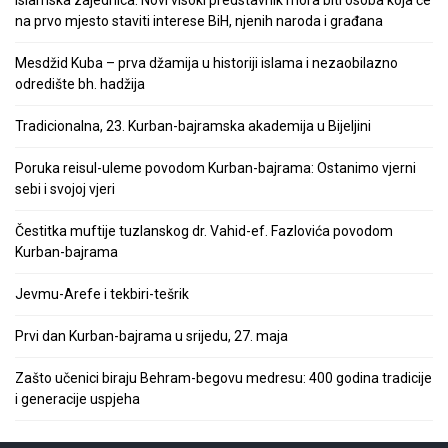
Islamska zajednica: Novi visoki predstavnik mora biti osoba koja će
na prvo mjesto staviti interese BiH, njenih naroda i građana
Mesdžid Kuba – prva džamija u historiji islama i nezaobilazno
odredište bh. hadžija
Tradicionalna, 23. Kurban-bajramska akademija u Bijeljini
Poruka reisul-uleme povodom Kurban-bajrama: Ostanimo vjerni
sebi i svojoj vjeri
Čestitka muftije tuzlanskog dr. Vahid-ef. Fazlovića povodom
Kurban-bajrama
Jevmu-Arefe i tekbiri-tešrik
Prvi dan Kurban-bajrama u srijedu, 27. maja
Zašto učenici biraju Behram-begovu medresu: 400 godina tradicije
i generacije uspjeha