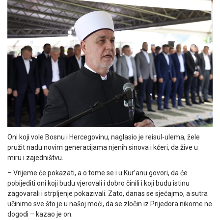
Oni koji vole Bosnu i Hercegovinu, naglasio je reisul-ulema, žele
pružit nadu novim generacijama njenih sinova i kćeri, da žive u
miru i zajedništvu.
– Vrijeme će pokazati, a o tome se i u Kurʼanu govori, da će
pobijediti oni koji budu vjerovali i dobro činili i koji budu istinu
zagovarali i strpljenje pokazivali. Zato, danas se sjećajmo, a sutra
učinimo sve što je u našoj moći, da se zločin iz Prijedora nikome ne
dogodi – kazao je on.