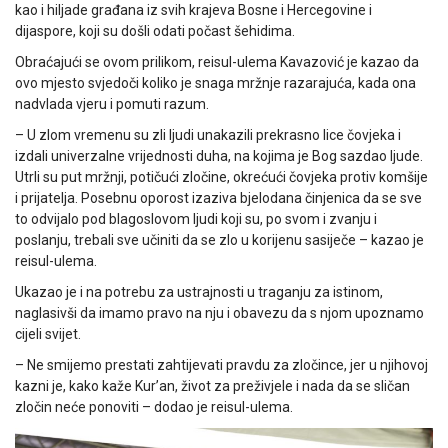
kao i hiljade građana iz svih krajeva Bosne i Hercegovine i
dijaspore, koji su došli odati počast šehidima.
Obraćajući se ovom prilikom, reisul-ulema Kavazović je kazao da
ovo mjesto svjedoči koliko je snaga mržnje razarajuća, kada ona
nadvlada vjeru i pomuti razum.
– U zlom vremenu su zli ljudi unakazili prekrasno lice čovjeka i
izdali univerzalne vrijednosti duha, na kojima je Bog sazdao ljude.
Utrli su put mržnji, potičući zločine, okrećući čovjeka protiv komšije
i prijatelja. Posebnu oporost izaziva bjelodana činjenica da se sve
to odvijalo pod blagoslovom ljudi koji su, po svom i zvanju i
poslanju, trebali sve učiniti da se zlo u korijenu sasiječe – kazao je
reisul-ulema.
Ukazao je i na potrebu za ustrajnosti u traganju za istinom,
naglasivši da imamo pravo na nju i obavezu da s njom upoznamo
cijeli svijet.
– Ne smijemo prestati zahtijevati pravdu za zločince, jer u njihovoj
kazni je, kako kaže Kurʼan, život za preživjele i nada da se sličan
zločin neće ponoviti – dodao je reisul-ulema.