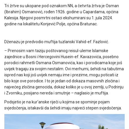
Tri žrtve su ukopane pod oznakom NN, a četvrta žrtva je Osman
(Ibrahim) Osmanović, rođen 1926. godine u Capardama, općina
Kalesija. Njegovi posmrtni ostaci ekshumirani su 1. jula 2024.
godine na lokalitetu Konjević Polje, općina Bratunac.
Dženazu je predvodio muftija tuzlanski Vahid-ef. Fazlović.
– Prenosim vam taziju poštovanog reisul-uleme Islamske
zajednice u Bosni i Hercegovini Husein-ef. Kavazovića, posebno
porodici rahmetli Osmana Osmanovića, kao i porodicama koje još
uvijek tragaju za svojim nestalim. Ovi merhumi, šehidi na tabutima
ispred nas koji još uvijek nemaju ime i prezime, mogu poticati iz
bilo koje ove porodice. I to je jedan od dokaza masovnih zločina i
najvećeg zločina genocida, dokaz koliko je u ovoj zemlji, u Podrinju
i Zvorniku, posijano nereda i smutnje – naglasio je muftija.
Podsjetio je na kur'anske riječi u kojima se spominje pojam
svjedočenja, istakavši da šehidi imaju najveći stepen svjedočenja.