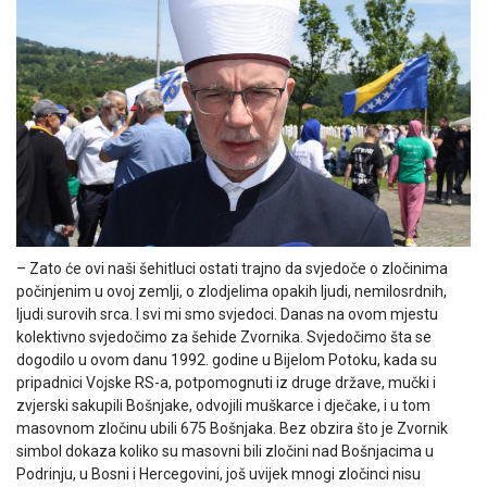
– Zato će ovi naši šehitluci ostati trajno da svjedoče o zločinima
počinjenim u ovoj zemlji, o zlodjelima opakih ljudi, nemilosrdnih,
ljudi surovih srca. I svi mi smo svjedoci. Danas na ovom mjestu
kolektivno svjedočimo za šehide Zvornika. Svjedočimo šta se
dogodilo u ovom danu 1992. godine u Bijelom Potoku, kada su
pripadnici Vojske RS-a, potpomognuti iz druge države, mučki i
zvjerski sakupili Bošnjake, odvojili muškarce i dječake, i u tom
masovnom zločinu ubili 675 Bošnjaka. Bez obzira što je Zvornik
simbol dokaza koliko su masovni bili zločini nad Bošnjacima u
Podrinju, u Bosni i Hercegovini, još uvijek mnogi zločinci nisu