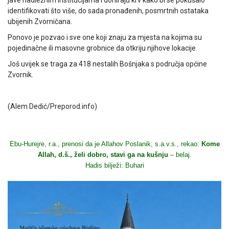
jave nadležnim institucijama i doniraju krv kako bi se pokušalo
identifikovati što više, do sada pronađenih, posmrtnih ostataka
ubijenih Zvorničana.
Ponovo je pozvao i sve one koji znaju za mjesta na kojima su
pojedinačne ili masovne grobnice da otkriju njihove lokacije.
Još uvijek se traga za 418 nestalih Bošnjaka s područja općine
Zvornik.
(Alem Dedić/Preporod.info)
Ebu-Hurejre, r.a., prenosi da je Allahov Poslanik, s.a.v.s., rekao:
Kome
Allah, d.š., želi dobro, stavi ga na kušnju
– belaj.
Hadis bilježi: Buhari