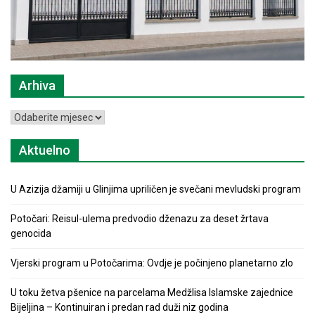
Arhiva
Arhiva
Aktuelno
U Azizija džamiji u Glinjima upriličen je svečani mevludski program
Potočari: Reisul-ulema predvodio dženazu za deset žrtava
genocida
Vjerski program u Potočarima: Ovdje je počinjeno planetarno zlo
U toku žetva pšenice na parcelama Medžlisa Islamske zajednice
Bijeljina – Kontinuiran i predan rad duži niz godina