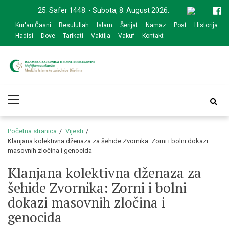
Skip
Skip
25. Safer 1448. - Subota, 8. August 2026.
to
to
Kur'an Časni
Resulullah
Islam
Šerijat
Namaz
Post
Historija
navigation
content
Hadisi
Dove
Tarikati
Vaktija
Vakuf
Kontakt
Medžlis Islamske
Službena web prezentacija
Primary
zajednice Bijeljina
Menu
Početna stranica
Vijesti
Klanjana kolektivna dženaza za šehide Zvornika: Zorni i bolni dokazi
masovnih zločina i genocida
Klanjana kolektivna dženaza za
šehide Zvornika: Zorni i bolni
dokazi masovnih zločina i
genocida