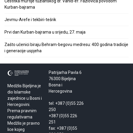
Čestitka muftije tuzlanskog dr. Vahid-ef. Fazlovića povodom
Kurban-bajrama
Jevmu-Arefe i tekbiri-tešrik
Prvi dan Kurban-bajrama u srijedu, 27. maja
Zašto učenici biraju Behram-begovu medresu: 400 godina tradicije
i generacije uspjeha
Patrijarha Pavla 6
76300 Bijeljina
Bosna i
Medžlis Bijeljina je
Hercegovina
dio Islamske
zajednice u Bosni i
tel: +387 (0)55 226
Hercegovini.
250
Prema pravnim
+387 (0)55 226
regulativama
251
Medžlis je pravno
fax: +387 (0)55
lice kojeg