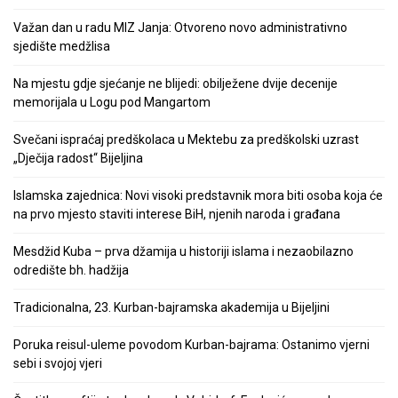
Važan dan u radu MIZ Janja: Otvoreno novo administrativno
sjedište medžlisa
Na mjestu gdje sjećanje ne blijedi: obilježene dvije decenije
memorijala u Logu pod Mangartom
Svečani ispraćaj predškolaca u Mektebu za predškolski uzrast
„Dječija radost“ Bijeljina
Islamska zajednica: Novi visoki predstavnik mora biti osoba koja će
na prvo mjesto staviti interese BiH, njenih naroda i građana
Mesdžid Kuba – prva džamija u historiji islama i nezaobilazno
odredište bh. hadžija
Tradicionalna, 23. Kurban-bajramska akademija u Bijeljini
Poruka reisul-uleme povodom Kurban-bajrama: Ostanimo vjerni
sebi i svojoj vjeri