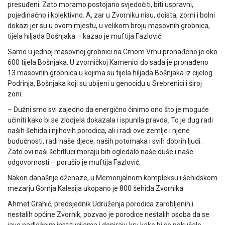
presuđeni. Zato moramo postojano svjedočiti, biti uspravni,
pojedinačno i kolektivno. A, zar u Zvorniku nisu, doista, zorni i bolni
dokazi jer su u ovom mjestu, u velikom broju masovnih grobnica,
tijela hiljada Bošnjaka – kazao je muftija Fazlović.
Samo u jednoj masovnoj grobnici na Crnom Vrhu pronađeno je oko
600 tijela Bošnjaka. U zvorničkoj Kamenici do sada je pronađeno
13 masovnih grobnica u kojima su tijela hiljada Bošnjaka iz cijelog
Podrinja, Bošnjaka koji su ubijeni u genocidu u Srebrenici i široj
zoni.
– Dužni smo svi zajedno da energično činimo ono što je moguće
učiniti kako bi se zlodjela dokazala i ispunila pravda. To je dug radi
naših šehida i njihovih porodica, ali i radi ove zemlje i njene
budućnosti, radi naše djece, naših potomaka i svih dobrih ljudi.
Zato ovi naši šehitluci moraju biti ogledalo naše duše i naše
odgovornosti – poručio je muftija Fazlović.
Nakon današnje dženaze, u Memorijalnom kompleksu i šehidskom
mezarju Gornja Kalesija ukopano je 800 šehida Zvornika.
Ahmet Grahić, predsjednik Udruženja porodica zarobljenih i
nestalih općine Zvornik, pozvao je porodice nestalih osoba da se