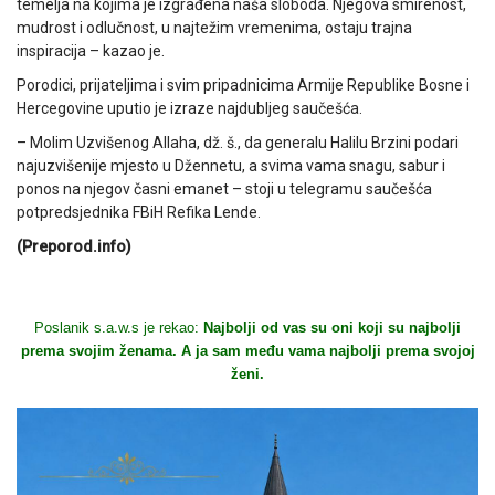
temelja na kojima je izgrađena naša sloboda. Njegova smirenost,
mudrost i odlučnost, u najtežim vremenima, ostaju trajna
inspiracija – kazao je.
Porodici, prijateljima i svim pripadnicima Armije Republike Bosne i
Hercegovine uputio je izraze najdubljeg saučešća.
– Molim Uzvišenog Allaha, dž. š., da generalu Halilu Brzini podari
najuzvišenije mjesto u Džennetu, a svima vama snagu, sabur i
ponos na njegov časni emanet – stoji u telegramu saučešća
potpredsjednika FBiH Refika Lende.
(Preporod.info)
Poslanik s.a.w.s je rekao:
Najbolji od vas su oni koji su najbolji
prema svojim ženama. A ja sam među vama najbolji prema svojoj
ženi.