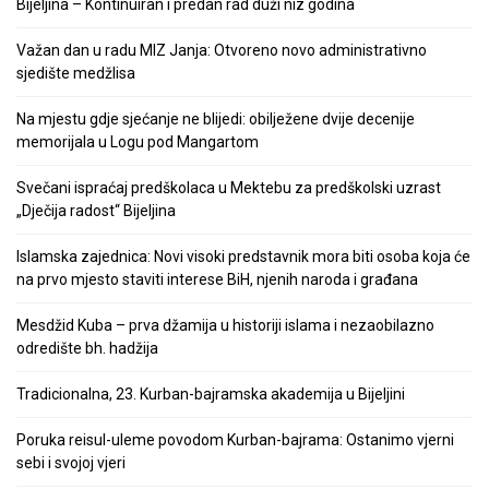
Bijeljina – Kontinuiran i predan rad duži niz godina
Važan dan u radu MIZ Janja: Otvoreno novo administrativno
sjedište medžlisa
Na mjestu gdje sjećanje ne blijedi: obilježene dvije decenije
memorijala u Logu pod Mangartom
Svečani ispraćaj predškolaca u Mektebu za predškolski uzrast
„Dječija radost“ Bijeljina
Islamska zajednica: Novi visoki predstavnik mora biti osoba koja će
na prvo mjesto staviti interese BiH, njenih naroda i građana
Mesdžid Kuba – prva džamija u historiji islama i nezaobilazno
odredište bh. hadžija
Tradicionalna, 23. Kurban-bajramska akademija u Bijeljini
Poruka reisul-uleme povodom Kurban-bajrama: Ostanimo vjerni
sebi i svojoj vjeri