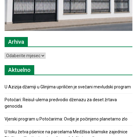
Arhiva
Arhiva
Aktuelno
U Azizija džamiji u Glinjima upriličen je svečani mevludski program
Potočari: Reisul-ulema predvodio dženazu za deset žrtava
genocida
Vjerski program u Potočarima: Ovdje je počinjeno planetarno zlo
U toku žetva pšenice na parcelama Medžlisa Islamske zajednice