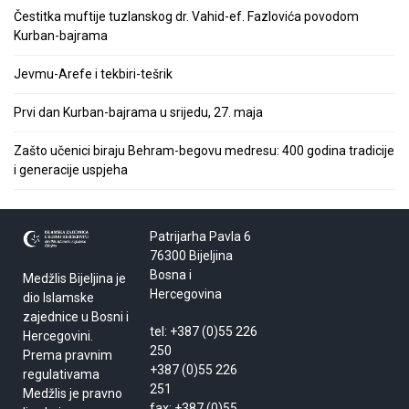
Čestitka muftije tuzlanskog dr. Vahid-ef. Fazlovića povodom
Kurban-bajrama
Jevmu-Arefe i tekbiri-tešrik
Prvi dan Kurban-bajrama u srijedu, 27. maja
Zašto učenici biraju Behram-begovu medresu: 400 godina tradicije
i generacije uspjeha
Patrijarha Pavla 6
76300 Bijeljina
Bosna i
Medžlis Bijeljina je
Hercegovina
dio Islamske
zajednice u Bosni i
tel: +387 (0)55 226
Hercegovini.
250
Prema pravnim
+387 (0)55 226
regulativama
251
Medžlis je pravno
fax: +387 (0)55