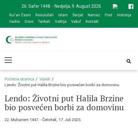
Skip
Skip
26. Safer 1448. - Nedjelja, 9. August 2026.
to
to
Kur'an Časni
Resulullah
Islam
Šerijat
Namaz
Post
Historija
navigation
content
Hadisi
Dove
Tarikati
Vaktija
Vakuf
Kontakt
Medžlis Islamske
Službena web prezentacija
Primary
zajednice Bijeljina
Menu
Početna stranica
Vijesti
Lendo: Životni put Halila Brzine bio posvećen borbi za domovinu
Lendo: Životni put Halila Brzine
bio posvećen borbi za domovinu
22. Muharrem 1447. - Četvrtak, 17. Juli 2025.