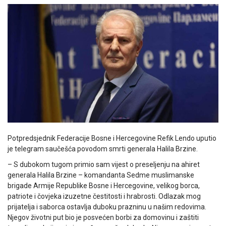
Potpredsjednik Federacije Bosne i Hercegovine Refik Lendo uputio
je telegram saučešća povodom smrti generala Halila Brzine.
– S dubokom tugom primio sam vijest o preseljenju na ahiret
generala Halila Brzine – komandanta Sedme muslimanske
brigade Armije Republike Bosne i Hercegovine, velikog borca,
patriote i čovjeka izuzetne čestitosti i hrabrosti. Odlazak mog
prijatelja i saborca ostavlja duboku prazninu u našim redovima.
Njegov životni put bio je posvećen borbi za domovinu i zaštiti