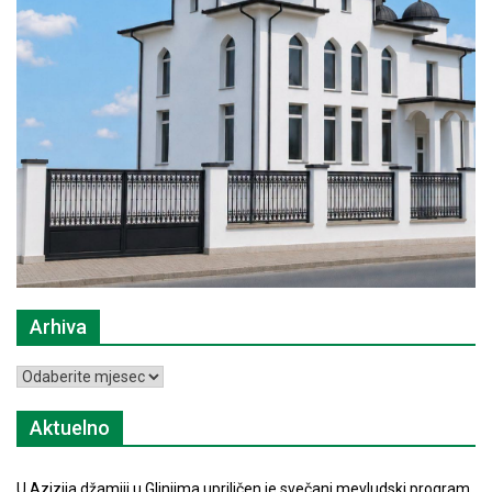
Arhiva
Arhiva
Aktuelno
U Azizija džamiji u Glinjima upriličen je svečani mevludski program