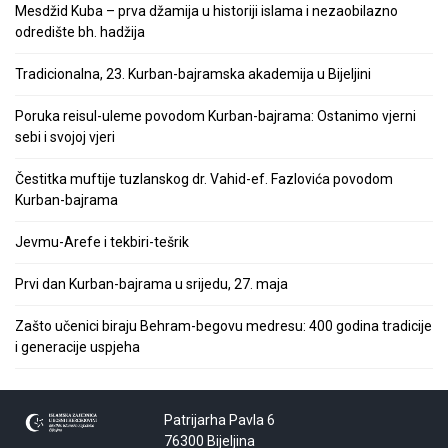
Mesdžid Kuba – prva džamija u historiji islama i nezaobilazno
odredište bh. hadžija
Tradicionalna, 23. Kurban-bajramska akademija u Bijeljini
Poruka reisul-uleme povodom Kurban-bajrama: Ostanimo vjerni
sebi i svojoj vjeri
Čestitka muftije tuzlanskog dr. Vahid-ef. Fazlovića povodom
Kurban-bajrama
Jevmu-Arefe i tekbiri-tešrik
Prvi dan Kurban-bajrama u srijedu, 27. maja
Zašto učenici biraju Behram-begovu medresu: 400 godina tradicije
i generacije uspjeha
Patrijarha Pavla 6
76300 Bijeljina