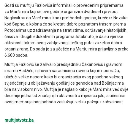
Gosti su muftiju Fazlovića informirali o provedenim pripremama
za Marš mira koji se ove godine organizira dvadeset i prvi put.
Naglasili su da Marš mira, kao i prethodnih godina, kreće iz Nezuka
kod Sapne, a kolona će se kretati dobro poznatom trasom prema
Potočarima uz zadržavanja na stratištima, održavanje historijskih
časova i drugih edukativnih programa. Istaknuto je da su vjerske
aktivnosti tokom ovog zahtjevnog i teškog puta izuzetno dobro
organizirane. Do sada je za učešće na Maršu mira prijavljeno preko
6.600 osoba.
Muftija Fazlović se zahvalio predsjedniku Čakanoviću i glavnom
imamu Hodžiću, njihovim saradnicima i svima koji im pomažu,
ulažući velike napore kako bi organizacija ovog posebno važnog
svjedočenje u obilježavanju godišnjice genocida nad Bošnjacima
bila na visokom nivo. Muftija je naglasio kako je Marš mira već dvije
decenije jedna od značajnijih aktivnosti u mjesecu julu, a učesnici
ovog memorijalnog pohoda zaslužuju veliku pažnju i zahvalnost.
muftijstvotz.ba