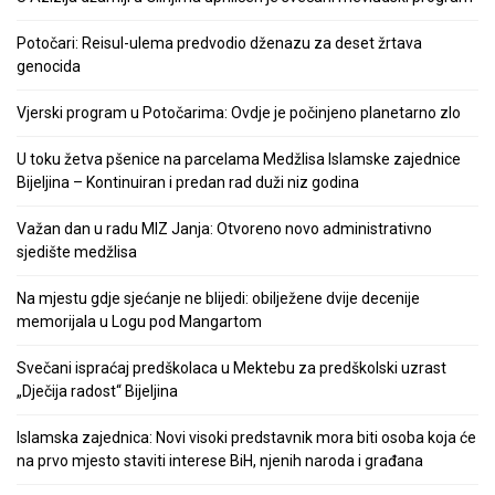
Potočari: Reisul-ulema predvodio dženazu za deset žrtava
genocida
Vjerski program u Potočarima: Ovdje je počinjeno planetarno zlo
U toku žetva pšenice na parcelama Medžlisa Islamske zajednice
Bijeljina – Kontinuiran i predan rad duži niz godina
Važan dan u radu MIZ Janja: Otvoreno novo administrativno
sjedište medžlisa
Na mjestu gdje sjećanje ne blijedi: obilježene dvije decenije
memorijala u Logu pod Mangartom
Svečani ispraćaj predškolaca u Mektebu za predškolski uzrast
„Dječija radost“ Bijeljina
Islamska zajednica: Novi visoki predstavnik mora biti osoba koja će
na prvo mjesto staviti interese BiH, njenih naroda i građana