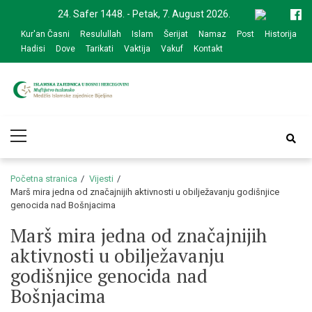
Skip
Skip
24. Safer 1448. - Petak, 7. August 2026.
to
to
Kur'an Časni
Resulullah
Islam
Šerijat
Namaz
Post
Historija
navigation
content
Hadisi
Dove
Tarikati
Vaktija
Vakuf
Kontakt
Medžlis Islamske
Službena web prezentacija
Primary
zajednice Bijeljina
Menu
Početna stranica
Vijesti
Marš mira jedna od značajnijih aktivnosti u obilježavanju godišnjice
genocida nad Bošnjacima
Marš mira jedna od značajnijih
aktivnosti u obilježavanju
godišnjice genocida nad
Bošnjacima