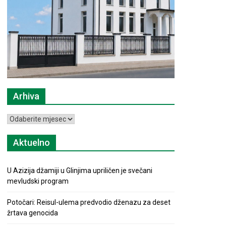
Arhiva
Arhiva
Aktuelno
U Azizija džamiji u Glinjima upriličen je svečani
mevludski program
Potočari: Reisul-ulema predvodio dženazu za deset
žrtava genocida