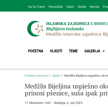
Skip
Skip
Kur'an Časni
Resulullah
Islam
Šerijat
Namaz
Pos
to
to
navigation
content
Medžlis Islamske 
Službena web prezentacija
POČETNA
VIJESTI
TEME
GALERIJA
Početna stranica
Vijesti
Medžlis Bijeljina uspješno okon
Medžlis Bijeljina uspješno o
prinosi pšenice, suša ipak pr
11. Muharrem 1447. - Nedjelja, 6. Juli 2025.