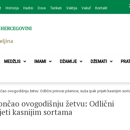
t
Historija
Hadisi
Dove
Tarikati
Vaktija
Vakuf
Kontakt
zajednice Bijeljina
MEDŽLIS
IMAMI
DŽAMIJE
DŽEMATI
PRA
čao ovogodišnju žetvu: Odlični prinosi pšenice, suša ipak prijeti kasnijim sor
končao ovogodišnju žetvu: Odlični
ijeti kasnijim sortama