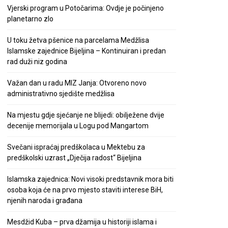
Vjerski program u Potočarima: Ovdje je počinjeno
planetarno zlo
U toku žetva pšenice na parcelama Medžlisa
Islamske zajednice Bijeljina – Kontinuiran i predan
rad duži niz godina
Važan dan u radu MIZ Janja: Otvoreno novo
administrativno sjedište medžlisa
Na mjestu gdje sjećanje ne blijedi: obilježene dvije
decenije memorijala u Logu pod Mangartom
Svečani ispraćaj predškolaca u Mektebu za
predškolski uzrast „Dječija radost“ Bijeljina
Islamska zajednica: Novi visoki predstavnik mora biti
osoba koja će na prvo mjesto staviti interese BiH,
njenih naroda i građana
Mesdžid Kuba – prva džamija u historiji islama i