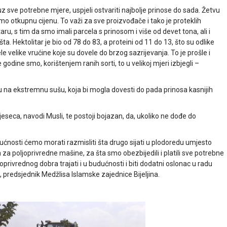
z sve potrebne mjere, uspjeli ostvariti najbolje prinose do sada. Žetvu
o otkupnu cijenu. To važi za sve proizvođače i tako je proteklih
ru, s tim da smo imali parcela s prinosom i više od devet tona, ali i
a. Hektolitar je bio od 78 do 83, a proteini od 11 do 13, što su odlike
ele velike vrućine koje su dovele do brzog sazrijevanja. To je prošle i
e godine smo, korištenjem ranih sorti, to u velikoj mjeri izbjegli –
u na ekstremnu sušu, koja bi mogla dovesti do pada prinosa kasnijih
jeseca, navodi Musli, te postoji bojazan, da, ukoliko ne dođe do
ućnosti ćemo morati razmisliti šta drugo sijati u plodoredu umjesto
za poljoprivredne mašine, za šta smo obezbijedili i platili sve potrebne
rivrednog dobra trajati i u budućnosti i biti dodatni oslonac u radu
 predsjednik Medžlisa Islamske zajednice Bijeljina.