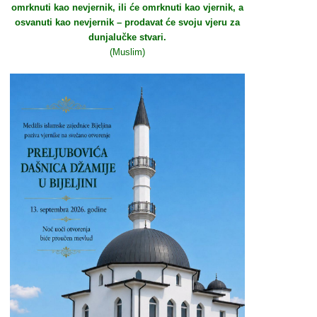
omrknuti kao nevjernik, ili će omrknuti kao vjernik, a
osvanuti kao nevjernik – prodavat će svoju vjeru za
dunjalučke stvari.
(Muslim)