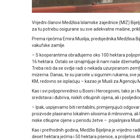
Vrijedni članovi Medžlisa Islamske zajednice (MIZ) Bije
za tu potrebu osigurane su sve adekvatne mašine, priklju
Prema riječima Emira Muslija, predsjednika Medžlisa Bij
vakufske zamlje.
– S kooperantima obrađujemo oko 100 hektara poljopriv
16 hektara. Ostalo se iznajmljuje ili nam naše džematlije
Treba reći da se ovdje radi o nekada uzurpiranom zemljištu
mizerna. Danas, te su parcele u sigurnim rukama, sve j
KM, redovno se isplaćuju – kazao je Musli za Agenciju 
Kao i svi poljoprivrednici u Bosni i Hercegovini, tako je i
sredstava i đubriva, niskih otkupnih cijena, ali i posljedi
– Ipak, uspijevamo biti rentabilni, primijenjujući odgov
proizvode plasiramo lokalnim silosima ili mlinovima, ali 
niske otkupne cijene u periodu žetve – pojašnjava Musl
Kao i prethodnih godina, Medžlis Bijeljina je vrijedno rad
deset hektara ječma i 50 hektara pšenice, a proljetos 