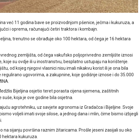
ljina već 11 godina bave se proizvodnjom pšenice, ječma i kukuruza, a
čci i oprema, računajući četiri traktora i kombajn.
eljina, trenutno se obrađuje oko 100 hektara, od čega je 16 hektara
rednog zemljišta, od čega vakufsko poljoprivredno zemljište iznosi
, koje su ovdje ili u inostranstvu, besplatno ustupaju na korištenje.
, od kojeg njegovi vlasnici nisu imali nikakvu korist ili je ona bila
e regulirano ugovorima, a zakupnine, koje godišnje iznose i do 35.000
MINA.
 Medžlis Bijeljina osjetio teret porasta cijena sjemena, zaštitnih
ce suše, koja je ove godine bila osjetna.
arajuću agrotehniku, uz savjete agronoma iz Gradačca i Bijeljine. Svoje
bismo voljeli imati svoje silose, a jednog dana i mlin, čime bismo izbjegli
i.
io na sijanju površina raznim žitaricama. Prošle jeseni zasijali su oko
40 hektara kukuruza.