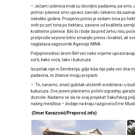
– Ječam i pšenica imali su dovoljno padavina, pa smo, u
ječma i pšenice smo upravo završili i čekamo da saznam
nekoliko godina. Prosječni prinos je sedam tona po hekta
onih po pet tona po hektaru, zavisno od kvaliteta zemljišt
kvalitetne pšenice. Bilo bi i bolje da pred žetvu nisu poč
pretprošle sezone bitno smanjilo prinos i kvalitet, ali ov
naglašava sagovornik Agencije MINA.
Poljoprivrednici širom BiH već neko vrijeme upozoravaj
sorti, kako voća, tako i kukuruza.
Izuzetak nije ni Semberija, gdje kiša nije pala već dva m
padavina, te žitarice mogu propasti.
– To, naravno, znači gubitak uloženih sredstava i u bud
kukuruza. Ove jeseni planiramo početi izgradnju garaža 
dozvole. Nadamo se da će ovaj projekat Vakufskog poljop
našeg medžlisa – dodaje na kraju razgovora Emir Musli,
(Omer Kavazović/Preporod.info)