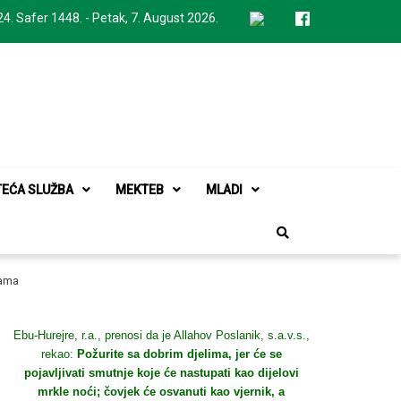
24. Safer 1448. - Petak, 7. August 2026.
TEĆA SLUŽBA
MEKTEB
MLADI
tama
Ebu-Hurejre, r.a., prenosi da je Allahov Poslanik, s.a.v.s.,
rekao:
Požurite sa dobrim djelima, jer će se
pojavljivati smutnje koje će nastupati kao dijelovi
mrkle noći; čovjek će osvanuti kao vjernik, a