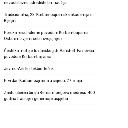
nezaobilazno odredište bh. hadžija
Tradicionalna, 23. Kurban-bajramska akademija u
Bijeljini
Poruka reisul-uleme povodom Kurban-bajrama:
Ostanimo vjerni sebi i svojoj vjeri
Čestitka muftije tuzlanskog dr. Vahid-ef. Fazlovića
povodom Kurban-bajrama
Jevmu-Arefe i tekbiri-tešrik
Prvi dan Kurban-bajrama u srijedu, 27. maja
Zašto učenici biraju Behram-begovu medresu: 400
godina tradicije i generacije uspjeha