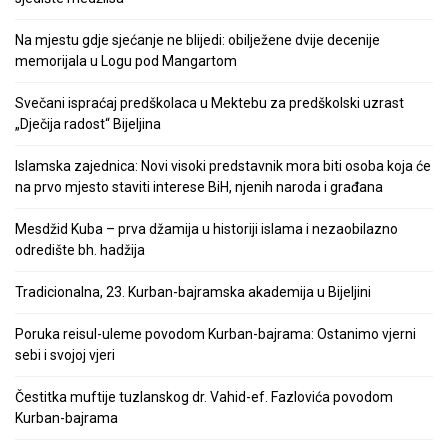
Na mjestu gdje sjećanje ne blijedi: obilježene dvije decenije
memorijala u Logu pod Mangartom
Svečani ispraćaj predškolaca u Mektebu za predškolski uzrast
„Dječija radost“ Bijeljina
Islamska zajednica: Novi visoki predstavnik mora biti osoba koja će
na prvo mjesto staviti interese BiH, njenih naroda i građana
Mesdžid Kuba – prva džamija u historiji islama i nezaobilazno
odredište bh. hadžija
Tradicionalna, 23. Kurban-bajramska akademija u Bijeljini
Poruka reisul-uleme povodom Kurban-bajrama: Ostanimo vjerni
sebi i svojoj vjeri
Čestitka muftije tuzlanskog dr. Vahid-ef. Fazlovića povodom
Kurban-bajrama