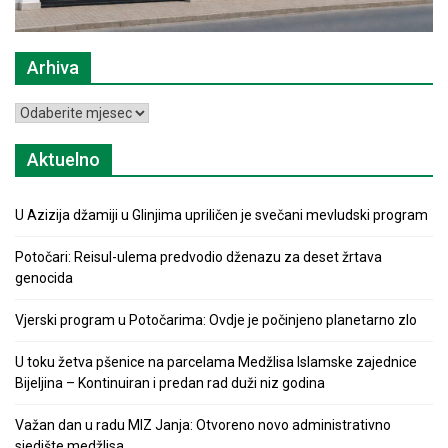
Arhiva
Arhiva
Aktuelno
U Azizija džamiji u Glinjima upriličen je svečani mevludski program
Potočari: Reisul-ulema predvodio dženazu za deset žrtava
genocida
Vjerski program u Potočarima: Ovdje je počinjeno planetarno zlo
U toku žetva pšenice na parcelama Medžlisa Islamske zajednice
Bijeljina – Kontinuiran i predan rad duži niz godina
Važan dan u radu MIZ Janja: Otvoreno novo administrativno
sjedište medžlisa