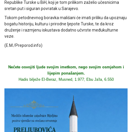
Republike Turske u BiH, koji je tom prilikom zaželio učesnicima
sretan put i siguran povratak u Sarajevo.
Tokom petodnevnog boravka mališani će imati priliku da upoznaju
bogatu historiju, kulturu i prirodne ljepote Turske, te da kroz
druženje i razmjenu iskustava dodatno učvrste međukulturne
veze.
(E.M./Preporod.info)
Nećete osvojiti ljude svojim imetkom, nego svojim osmjehom i
lijepim ponašanjem.
Hadis bilježe El-Beraz, Musned, 1.977; Ebu Ja'la, 6.550