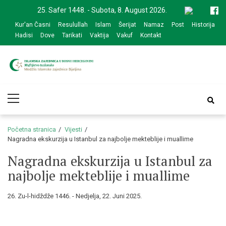
Skip
Skip
25. Safer 1448. - Subota, 8. August 2026.
to
to
Kur'an Časni
Resulullah
Islam
Šerijat
Namaz
Post
Historija
navigation
content
Hadisi
Dove
Tarikati
Vaktija
Vakuf
Kontakt
Medžlis Islamske
Službena web prezentacija
Primary
zajednice Bijeljina
Menu
Početna stranica
Vijesti
Nagradna ekskurzija u Istanbul za najbolje mekteblije i muallime
Nagradna ekskurzija u Istanbul za
najbolje mekteblije i muallime
26. Zu-l-hidždže 1446. - Nedjelja, 22. Juni 2025.