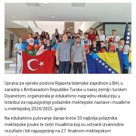
Uprava za vjerske poslove Rijaseta Islamske zajednice u BiH, u
saradnji s Ambasadom Republike Turske u našoj zemlji i turskim
Diyanetom, organizirala je edukativno-nagradnu ekskurziju u
Istanbul za najuspješnije polaznike mektepske nastave i muallime
u mektepskoj 2024/2025. godini.
Na edukativno putovanje danas kreće 33 najbolja polaznika
mektepske pouke te četiri muallima koji su ostvarili izvanredne
rezultate i bili najuspješniji na 27. finalnom mektepskom