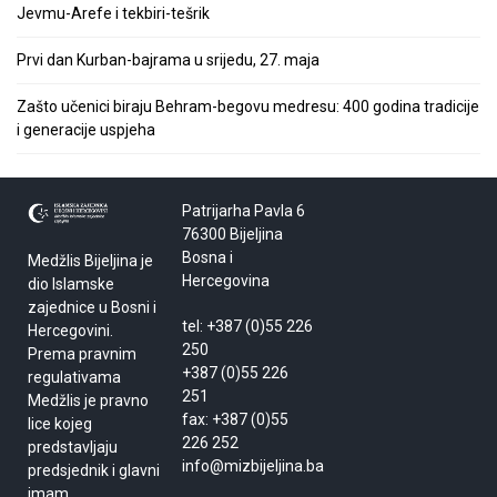
Jevmu-Arefe i tekbiri-tešrik
Prvi dan Kurban-bajrama u srijedu, 27. maja
Zašto učenici biraju Behram-begovu medresu: 400 godina tradicije
i generacije uspjeha
Patrijarha Pavla 6
76300 Bijeljina
Bosna i
Medžlis Bijeljina je
Hercegovina
dio Islamske
zajednice u Bosni i
tel: +387 (0)55 226
Hercegovini.
250
Prema pravnim
+387 (0)55 226
regulativama
251
Medžlis je pravno
fax: +387 (0)55
lice kojeg
226 252
predstavljaju
info@mizbijeljina.ba
predsjednik i glavni
imam.