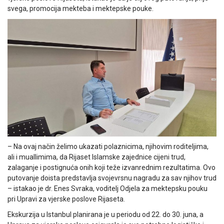
svega, promocija mekteba i mektepske pouke.
– Na ovaj način želimo ukazati polaznicima, njihovim roditeljima,
ali i muallimima, da Rijaset Islamske zajednice cijeni trud,
zalaganje i postignuća onih koji teže izvanrednim rezultatima. Ovo
putovanje doista predstavlja svojevrsnu nagradu za sav njihov trud
– istakao je dr. Enes Svraka, voditelj Odjela za mektepsku pouku
pri Upravi za vjerske poslove Rijaseta.
Ekskurzija u Istanbul planirana je u periodu od 22. do 30. juna, a