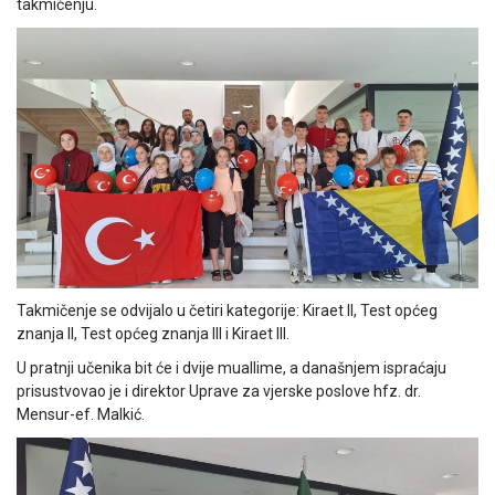
takmičenju.
Takmičenje se odvijalo u četiri kategorije: Kiraet II, Test općeg
znanja II, Test općeg znanja III i Kiraet III.
U pratnji učenika bit će i dvije muallime, a današnjem ispraćaju
prisustvovao je i direktor Uprave za vjerske poslove hfz. dr.
Mensur-ef. Malkić.