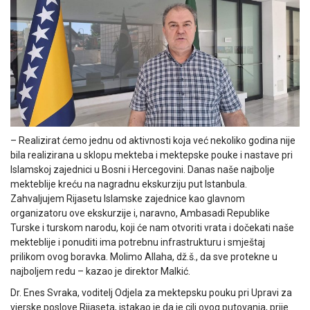
– Realizirat ćemo jednu od aktivnosti koja već nekoliko godina nije
bila realizirana u sklopu mekteba i mektepske pouke i nastave pri
Islamskoj zajednici u Bosni i Hercegovini. Danas naše najbolje
mekteblije kreću na nagradnu ekskurziju put Istanbula.
Zahvaljujem Rijasetu Islamske zajednice kao glavnom
organizatoru ove ekskurzije i, naravno, Ambasadi Republike
Turske i turskom narodu, koji će nam otvoriti vrata i dočekati naše
mekteblije i ponuditi ima potrebnu infrastrukturu i smještaj
prilikom ovog boravka. Molimo Allaha, dž.š., da sve protekne u
najboljem redu – kazao je direktor Malkić.
Dr. Enes Svraka, voditelj Odjela za mektepsku pouku pri Upravi za
vjerske poslove Rijaseta, istakao je da je cilj ovog putovanja, prije