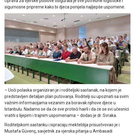
Uprava za vjerske poslove osigurala je sve potrebne logističke i
sigurnosne pripreme kako bi djeca ponijela najljepše uspomene.
– Uoči polaska organiziran je i roditeljski sastanak, na kojem je
predstavljen detaljan plan putovanja. Roditelji su upoznati sa svim
važnim informacijama vezanim za boravak njihove djece u
Istanbulu. Nadamo se da će sve proteći hairli i da će se svi učesnici
vratiti s lijepim i trajnim uspomenama – dodao je dr. Svraka.
Roditeljskom sastanku i ispraćaju mekteblija prisustvovao je i
Mustafa Güvenç, savjetnik za vjerska pitanja u Ambasadi