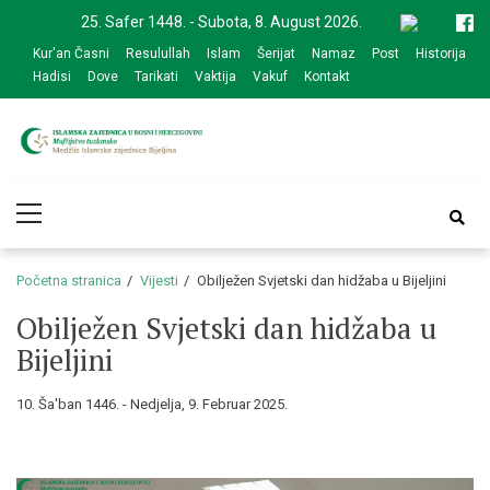
Skip
Skip
25. Safer 1448. - Subota, 8. August 2026.
to
to
Kur'an Časni
Resulullah
Islam
Šerijat
Namaz
Post
Historija
navigation
content
Hadisi
Dove
Tarikati
Vaktija
Vakuf
Kontakt
Medžlis Islamske
Službena web prezentacija
Primary
zajednice Bijeljina
Menu
Početna stranica
Vijesti
Obilježen Svjetski dan hidžaba u Bijeljini
Obilježen Svjetski dan hidžaba u
Bijeljini
10. Ša'ban 1446. - Nedjelja, 9. Februar 2025.