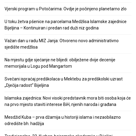
Vjerski program u Potočarima: Ovdje je počinjeno planetarno zlo
U toku žetva pšenice na parcelama Medžlisa Islamske zajednice
Bijeljina – Kontinuiran i predan rad duži niz godina
Važan dan u radu MIZ Janja: Otvoreno novo administrativno
sjedište medžlisa
Na mjestu gdje sjećanje ne blijedi: obilježene dvije decenije
memorijala u Logu pod Mangartom
Svečani ispraćaj predškolaca u Mektebu za predškolski uzrast
„Dječija radost“ Bijeljina
Islamska zajednica: Novi visoki predstavnik mora biti osoba koja će
na prvo mjesto staviti interese BiH, njenih naroda i građana
Mesdžid Kuba – prva džamija u historiji islama i nezaobilazno
odredište bh. hadžija