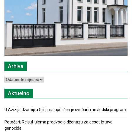
Arhiva
Arhiva
Aktuelno
U Azizija džamiji u Glinjima upriličen je svečani mevludski program
Potočari: Reisul-ulema predvodio dženazu za deset žrtava
genocida