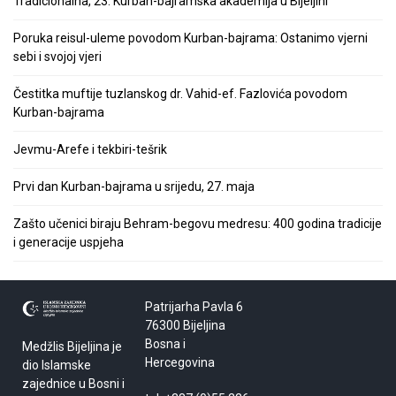
Tradicionalna, 23. Kurban-bajramska akademija u Bijeljini
Poruka reisul-uleme povodom Kurban-bajrama: Ostanimo vjerni
sebi i svojoj vjeri
Čestitka muftije tuzlanskog dr. Vahid-ef. Fazlovića povodom
Kurban-bajrama
Jevmu-Arefe i tekbiri-tešrik
Prvi dan Kurban-bajrama u srijedu, 27. maja
Zašto učenici biraju Behram-begovu medresu: 400 godina tradicije
i generacije uspjeha
Patrijarha Pavla 6
76300 Bijeljina
Bosna i
Medžlis Bijeljina je
Hercegovina
dio Islamske
zajednice u Bosni i