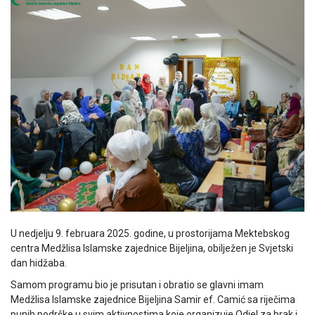
U nedjelju 9. februara 2025. godine, u prostorijama Mektebskog
centra Medžlisa Islamske zajednice Bijeljina, obilježen je Svjetski
dan hidžaba.
Samom programu bio je prisutan i obratio se glavni imam
Medžlisa Islamske zajednice Bijeljina Samir ef. Camić sa riječima
punih podrške u svim aktivnostima koje organizuje Odjel za brak i