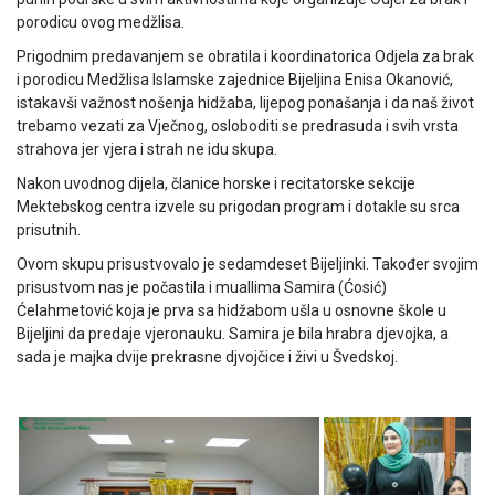
porodicu ovog medžlisa.
Prigodnim predavanjem se obratila i koordinatorica Odjela za brak
i porodicu Medžlisa Islamske zajednice Bijeljina Enisa Okanović,
istakavši važnost nošenja hidžaba, lijepog ponašanja i da naš život
trebamo vezati za Vječnog, osloboditi se predrasuda i svih vrsta
strahova jer vjera i strah ne idu skupa.
Nakon uvodnog dijela, članice horske i recitatorske sekcije
Mektebskog centra izvele su prigodan program i dotakle su srca
prisutnih.
Ovom skupu prisustvovalo je sedamdeset Bijeljinki. Također svojim
prisustvom nas je počastila i muallima Samira (Ćosić)
Ćelahmetović koja je prva sa hidžabom ušla u osnovne škole u
Bijeljini da predaje vjeronauku. Samira je bila hrabra djevojka, a
sada je majka dvije prekrasne djvojčice i živi u Švedskoj.