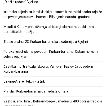
„Dječija radost“ Bijeljina
Islamska zajednica: Novi visoki predstavnik mora biti osoba koja će
na prvo mjesto staviti interese BiH, njenih naroda i građana
Mesdžid Kuba – prva džamija u historiji islama i nezaobilazno
odredište bh. hadžija
Tradicionalna, 23. Kurban-bajramska akademija u Bijeljini
Poruka reisul-uleme povodom Kurban-bajrama: Ostanimo vjerni
sebi i svojoj vjeri
Čestitka muftije tuzlanskog dr. Vahid-ef. Fazlovića povodom
Kurban-bajrama
Jevmu-Arefe i tekbiri-tešrik
Prvi dan Kurban-bajrama u srijedu, 27. maja
Zašto učenici biraju Behram-begovu medresu: 400 godina tradicije