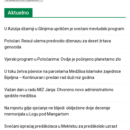
Aktuelno
U Azizija džamiji u Glinjima upriličen je svečani mevludski program
Potočari: Reisul-ulema predvodio dženazu za deset žrtava
genocida
Vjerski program u Potočarima: Ovdje je počinjeno planetarno zlo
U toku žetva pšenice na parcelama Medžlisa Islamske zajednice
Bijeljina – Kontinuiran i predan rad duži niz godina
Važan dan u radu MIZ Janja: Otvoreno novo administrativno
sjedište medžlisa
Na mjestu gdje sjećanje ne blijedi: obilježene dvije decenije
memorijala u Logu pod Mangartom
Svečani ispraćaj predškolaca u Mektebu za predškolski uzrast