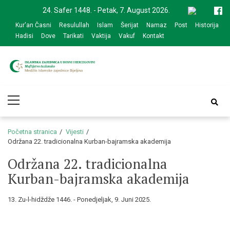
Skip
Skip
24. Safer 1448. - Petak, 7. August 2026.
to
to
Kur'an Časni
Resulullah
Islam
Šerijat
Namaz
Post
Historija
navigation
content
Hadisi
Dove
Tarikati
Vaktija
Vakuf
Kontakt
Medžlis Islamske
Službena web prezentacija
Primary
zajednice Bijeljina
Menu
Početna stranica
Vijesti
Održana 22. tradicionalna Kurban-bajramska akademija
Održana 22. tradicionalna
Kurban-bajramska akademija
13. Zu-l-hidždže 1446. - Ponedjeljak, 9. Juni 2025.