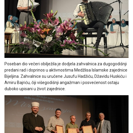
Poseban dio večeri obilježila je dodjela zahvalnica za dugogodišnji
predani rad i doprinos u aktivnostima Medžlisa Islamske zajednice
Bijeljina. Zahvalnice su uručene Jusufu Hadžiću, Džavidu Huskiću i
Amiru Bajriću, čiji višegodišnji angažman i posvećenost ostaju
duboko upisani u život zajednice.