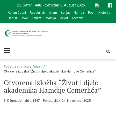
Skip
Skip
23. Safer 1448. - Četvrtak, 6. August 2026.
to
to
Kur'an Časni
Resulullah
Islam
Šerijat
Namaz
Post
Historija
navigation
content
Hadisi
Dove
Tarikati
Vaktija
Vakuf
Kontakt
Medžlis Islamske
Službena web prezentacija
Primary
zajednice Bijeljina
Menu
Početna stranica
Vijesti
Otvorena izložba “Život i djelo akademika Hamdije Ćemerlića”
Otvorena izložba “Život i djelo
akademika Hamdije Ćemerlića”
3. Džumade-l-ahira 1447. - Ponedjeljak, 24. Novembar 2025.