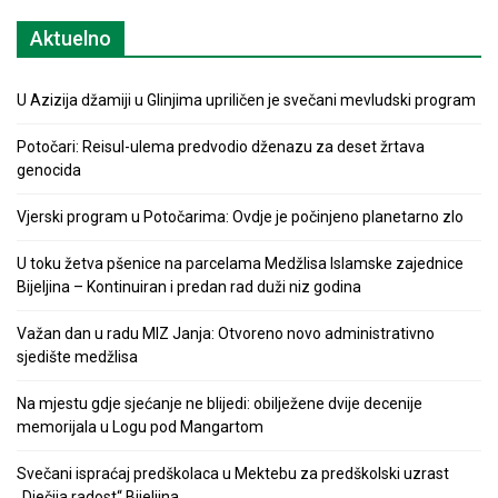
Aktuelno
U Azizija džamiji u Glinjima upriličen je svečani mevludski program
Potočari: Reisul-ulema predvodio dženazu za deset žrtava
genocida
Vjerski program u Potočarima: Ovdje je počinjeno planetarno zlo
U toku žetva pšenice na parcelama Medžlisa Islamske zajednice
Bijeljina – Kontinuiran i predan rad duži niz godina
Važan dan u radu MIZ Janja: Otvoreno novo administrativno
sjedište medžlisa
Na mjestu gdje sjećanje ne blijedi: obilježene dvije decenije
memorijala u Logu pod Mangartom
Svečani ispraćaj predškolaca u Mektebu za predškolski uzrast
„Dječija radost“ Bijeljina