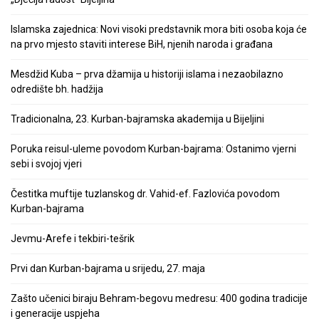
Islamska zajednica: Novi visoki predstavnik mora biti osoba koja će
na prvo mjesto staviti interese BiH, njenih naroda i građana
Mesdžid Kuba – prva džamija u historiji islama i nezaobilazno
odredište bh. hadžija
Tradicionalna, 23. Kurban-bajramska akademija u Bijeljini
Poruka reisul-uleme povodom Kurban-bajrama: Ostanimo vjerni
sebi i svojoj vjeri
Čestitka muftije tuzlanskog dr. Vahid-ef. Fazlovića povodom
Kurban-bajrama
Jevmu-Arefe i tekbiri-tešrik
Prvi dan Kurban-bajrama u srijedu, 27. maja
Zašto učenici biraju Behram-begovu medresu: 400 godina tradicije
i generacije uspjeha