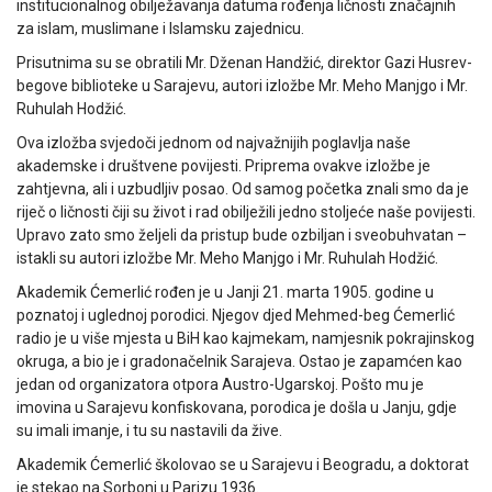
institucionalnog obilježavanja datuma rođenja ličnosti značajnih
za islam, muslimane i Islamsku zajednicu.
Prisutnima su se obratili Mr. Dženan Handžić, direktor Gazi Husrev-
begove biblioteke u Sarajevu, autori izložbe Mr. Meho Manjgo i Mr.
Ruhulah Hodžić.
Ova izložba svjedoči jednom od najvažnijih poglavlja naše
akademske i društvene povijesti. Priprema ovakve izložbe je
zahtjevna, ali i uzbudljiv posao. Od samog početka znali smo da je
riječ o ličnosti čiji su život i rad obilježili jedno stoljeće naše povijesti.
Upravo zato smo željeli da pristup bude ozbiljan i sveobuhvatan –
istakli su autori izložbe Mr. Meho Manjgo i Mr. Ruhulah Hodžić.
Akademik Ćemerlić rođen je u Janji 21. marta 1905. godine u
poznatoj i uglednoj porodici. Njegov djed Mehmed-beg Ćemerlić
radio je u više mjesta u BiH kao kajmekam, namjesnik pokrajinskog
okruga, a bio je i gradonačelnik Sarajeva. Ostao je zapamćen kao
jedan od organizatora otpora Austro-Ugarskoj. Pošto mu je
imovina u Sarajevu konfiskovana, porodica je došla u Janju, gdje
su imali imanje, i tu su nastavili da žive.
Akademik Ćemerlić školovao se u Sarajevu i Beogradu, a doktorat
je stekao na Sorboni u Parizu 1936.