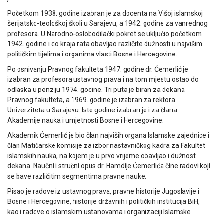
Početkom 1938. godine izabran je za docenta na Višoj islamskoj
šerijatsko-teološkoj školi u Sarajevu, a 1942. godine za vanrednog
profesora. U Narodno-oslobodilački pokret se uključio početkom
1942. godine i do kraja rata obavljao različite dužnosti u najvišim
političkim tijelima i organima vlasti Bosne i Hercegovine.
Po osnivanju Pravnog fakulteta 1947. godine dr. Ćemerlić je
izabran za profesora ustavnog prava i na tom mjestu ostao do
odlaska u penziju 1974. godine. Tri puta je biran za dekana
Pravnog fakulteta, a 1969. godine je izabran za rektora
Univerziteta u Sarajevu. Iste godine izabran je i za člana
Akademije nauka i umjetnosti Bosne i Hercegovine.
Akademik Ćemerlić je bio član najviših organa Islamske zajednice i
član Matičarske komisije za izbor nastavničkog kadra za Fakultet
islamskih nauka, na kojem je u prvo vrijeme obavljao i dužnost
dekana. Naučni i stručni opus dr. Hamdije Ćemerlića čine radovi koji
se bave različitim segmentima pravne nauke.
Pisao je radove iz ustavnog prava, pravne historije Jugoslavije i
Bosne i Hercegovine, historije državnih i političkih institucija BiH,
kao i radove o islamskim ustanovama i organizaciji Islamske