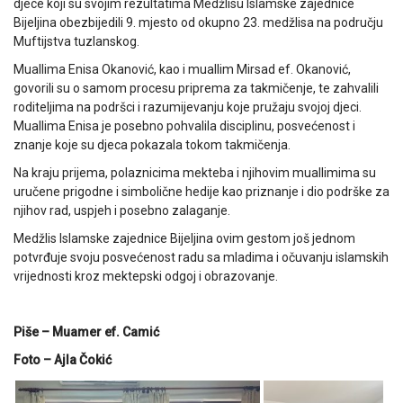
djece koji su svojim rezultatima Medžlisu Islamske zajednice
Bijeljina obezbijedili 9. mjesto od okupno 23. medžlisa na području
Muftijstva tuzlanskog.
Muallima Enisa Okanović, kao i muallim Mirsad ef. Okanović,
govorili su o samom procesu priprema za takmičenje, te zahvalili
roditeljima na podršci i razumijevanju koje pružaju svojoj djeci.
Muallima Enisa je posebno pohvalila disciplinu, posvećenost i
znanje koje su djeca pokazala tokom takmičenja.
Na kraju prijema, polaznicima mekteba i njihovim muallimima su
uručene prigodne i simbolične hedije kao priznanje i dio podrške za
njihov rad, uspjeh i posebno zalaganje.
Medžlis Islamske zajednice Bijeljina ovim gestom još jednom
potvrđuje svoju posvećenost radu sa mladima i očuvanju islamskih
vrijednosti kroz mektepski odgoj i obrazovanje.
Piše – Muamer ef. Camić
Foto – Ajla Čokić