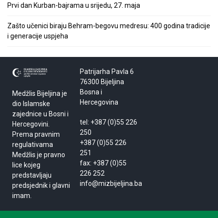
Prvi dan Kurban-bajrama u srijedu, 27. maja
Zašto učenici biraju Behram-begovu medresu: 400 godina tradicije
i generacije uspjeha
Patrijarha Pavla 6
76300 Bijeljina
Bosna i
Medžlis Bijeljina je
Hercegovina
dio Islamske
zajednice u Bosni i
tel: +387 (0)55 226
Hercegovini.
250
Prema pravnim
+387 (0)55 226
regulativama
251
Medžlis je pravno
fax: +387 (0)55
lice kojeg
226 252
predstavljaju
info@mizbijeljina.ba
predsjednik i glavni
imam.