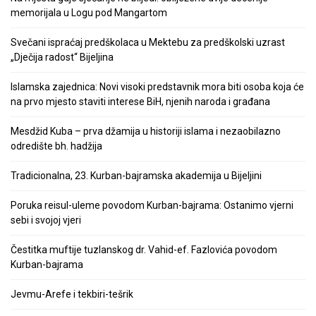
memorijala u Logu pod Mangartom
Svečani ispraćaj predškolaca u Mektebu za predškolski uzrast
„Dječija radost“ Bijeljina
Islamska zajednica: Novi visoki predstavnik mora biti osoba koja će
na prvo mjesto staviti interese BiH, njenih naroda i građana
Mesdžid Kuba – prva džamija u historiji islama i nezaobilazno
odredište bh. hadžija
Tradicionalna, 23. Kurban-bajramska akademija u Bijeljini
Poruka reisul-uleme povodom Kurban-bajrama: Ostanimo vjerni
sebi i svojoj vjeri
Čestitka muftije tuzlanskog dr. Vahid-ef. Fazlovića povodom
Kurban-bajrama
Jevmu-Arefe i tekbiri-tešrik