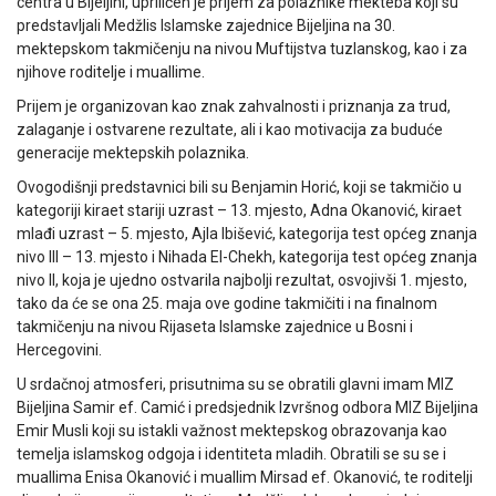
centra u Bijeljini, upriličen je prijem za polaznike mekteba koji su
predstavljali Medžlis Islamske zajednice Bijeljina na 30.
mektepskom takmičenju na nivou Muftijstva tuzlanskog, kao i za
njihove roditelje i muallime.
Prijem je organizovan kao znak zahvalnosti i priznanja za trud,
zalaganje i ostvarene rezultate, ali i kao motivacija za buduće
generacije mektepskih polaznika.
Ovogodišnji predstavnici bili su Benjamin Horić, koji se takmičio u
kategoriji kiraet stariji uzrast – 13. mjesto, Adna Okanović, kiraet
mlađi uzrast – 5. mjesto, Ajla Ibišević, kategorija test općeg znanja
nivo III – 13. mjesto i Nihada El-Chekh, kategorija test općeg znanja
nivo II, koja je ujedno ostvarila najbolji rezultat, osvojivši 1. mjesto,
tako da će se ona 25. maja ove godine takmičiti i na finalnom
takmičenju na nivou Rijaseta Islamske zajednice u Bosni i
Hercegovini.
U srdačnoj atmosferi, prisutnima su se obratili glavni imam MIZ
Bijeljina Samir ef. Camić i predsjednik Izvršnog odbora MIZ Bijeljina
Emir Musli koji su istakli važnost mektepskog obrazovanja kao
temelja islamskog odgoja i identiteta mladih. Obratili se su se i
muallima Enisa Okanović i muallim Mirsad ef. Okanović, te roditelji