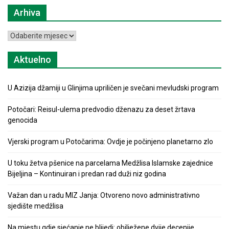
Arhiva
Arhiva
Aktuelno
U Azizija džamiji u Glinjima upriličen je svečani mevludski program
Potočari: Reisul-ulema predvodio dženazu za deset žrtava
genocida
Vjerski program u Potočarima: Ovdje je počinjeno planetarno zlo
U toku žetva pšenice na parcelama Medžlisa Islamske zajednice
Bijeljina – Kontinuiran i predan rad duži niz godina
Važan dan u radu MIZ Janja: Otvoreno novo administrativno
sjedište medžlisa
Na mjestu gdje sjećanje ne blijedi: obilježene dvije decenije