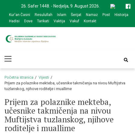
Skip
Skip
26. Safer 1448. - Nedjelja, 9. August 2026.
to
to
Kur'an Časni
Resulullah
Islam
Šerijat
Namaz
Post
Historija
navigation
content
Hadisi
Dove
Tarikati
Vaktija
Vakuf
Kontakt
Medžlis Islamske
Službena web prezentacija
Primary
zajednice Bijeljina
Menu
Početna stranica
Vijesti
Prijem za polaznike mekteba, učesnike takmičenja na nivou Muftijstva
tuzlanskog, njihove roditelje i muallime
Prijem za polaznike mekteba,
učesnike takmičenja na nivou
Muftijstva tuzlanskog, njihove
roditelje i muallime