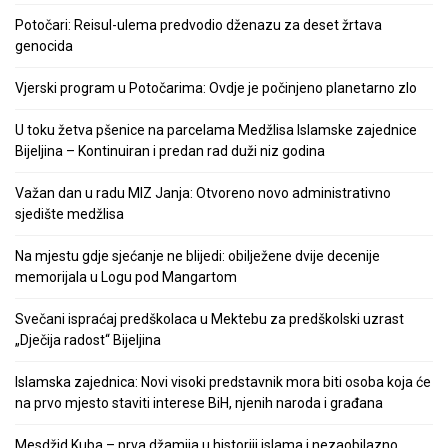
Potočari: Reisul-ulema predvodio dženazu za deset žrtava
genocida
Vjerski program u Potočarima: Ovdje je počinjeno planetarno zlo
U toku žetva pšenice na parcelama Medžlisa Islamske zajednice
Bijeljina – Kontinuiran i predan rad duži niz godina
Važan dan u radu MIZ Janja: Otvoreno novo administrativno
sjedište medžlisa
Na mjestu gdje sjećanje ne blijedi: obilježene dvije decenije
memorijala u Logu pod Mangartom
Svečani ispraćaj predškolaca u Mektebu za predškolski uzrast
„Dječija radost“ Bijeljina
Islamska zajednica: Novi visoki predstavnik mora biti osoba koja će
na prvo mjesto staviti interese BiH, njenih naroda i građana
Mesdžid Kuba – prva džamija u historiji islama i nezaobilazno