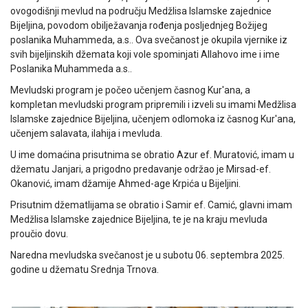
ovogodišnji mevlud na području Medžlisa Islamske zajednice
Bijeljina, povodom obilježavanja rođenja posljednjeg Božijeg
poslanika Muhammeda, a.s.. Ova svečanost je okupila vjernike iz
svih bijeljinskih džemata koji vole spominjati Allahovo ime i ime
Poslanika Muhammeda a.s..
Mevludski program je počeo učenjem časnog Kur'ana, a
kompletan mevludski program pripremili i izveli su imami Medžlisa
Islamske zajednice Bijeljina, učenjem odlomoka iz časnog Kur'ana,
učenjem salavata, ilahija i mevluda.
U ime domaćina prisutnima se obratio Azur ef. Muratović, imam u
džematu Janjari, a prigodno predavanje održao je Mirsad-ef.
Okanović, imam džamije Ahmed-age Krpića u Bijeljini.
Prisutnim džematlijama se obratio i Samir ef. Camić, glavni imam
Medžlisa Islamske zajednice Bijeljina, te je na kraju mevluda
proučio dovu.
Naredna mevludska svečanost je u subotu 06. septembra 2025.
godine u džematu Srednja Trnova.