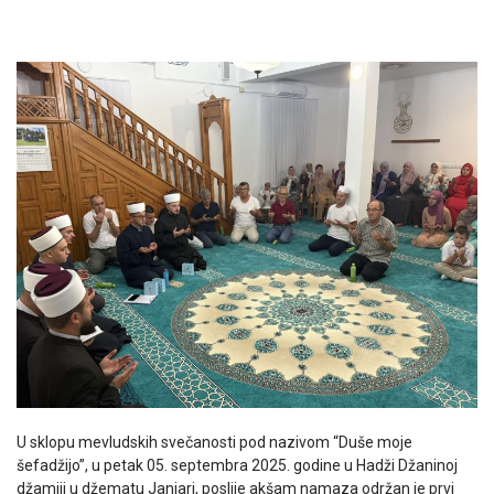
U sklopu mevludskih svečanosti pod nazivom “Duše moje
šefadžijo”, u petak 05. septembra 2025. godine u Hadži Džaninoj
džamiji u džematu Janjari, poslije akšam namaza održan je prvi