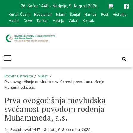
Skip
Skip
26. Safer 1448. - Nedjelja, 9. August 2026.
to
to
Kur'an Časni
Resulullah
Islam
Šerijat
Namaz
Post
Historija
navigation
content
Hadisi
Dove
Tarikati
Vaktija
Vakuf
Kontakt
Medžlis Islamske
Službena web prezentacija
Primary
zajednice Bijeljina
Menu
Početna stranica
Vijesti
Prva ovogodišnja mevludska svečanost povodom rođenja
Muhammeda, a.s.
Prva ovogodišnja mevludska
svečanost povodom rođenja
Muhammeda, a.s.
14. Rebiul-evvel 1447. - Subota, 6. Septembar 2025.