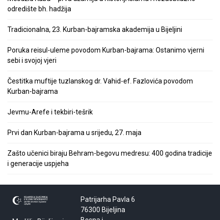
odredište bh. hadžija
Tradicionalna, 23. Kurban-bajramska akademija u Bijeljini
Poruka reisul-uleme povodom Kurban-bajrama: Ostanimo vjerni
sebi i svojoj vjeri
Čestitka muftije tuzlanskog dr. Vahid-ef. Fazlovića povodom
Kurban-bajrama
Jevmu-Arefe i tekbiri-tešrik
Prvi dan Kurban-bajrama u srijedu, 27. maja
Zašto učenici biraju Behram-begovu medresu: 400 godina tradicije
i generacije uspjeha
Patrijarha Pavla 6
76300 Bijeljina
Bosna i