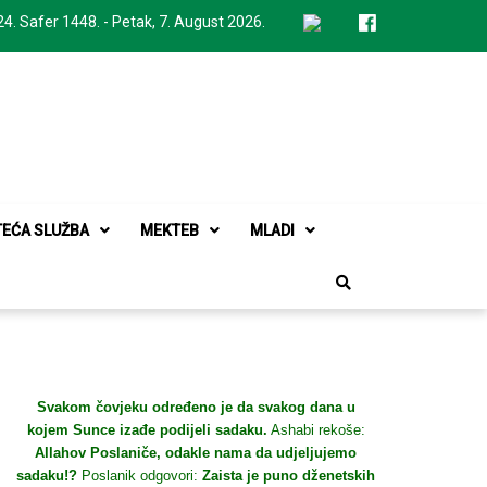
24. Safer 1448. - Petak, 7. August 2026.
TEĆA SLUŽBA
MEKTEB
MLADI
Svakom čovjeku određeno je da svakog dana u
kojem Sunce izađe podijeli sadaku.
Ashabi rekoše:
Allahov Poslaniče, odakle nama da udjeljujemo
sadaku!?
Poslanik odgovori:
Zaista je puno dženetskih