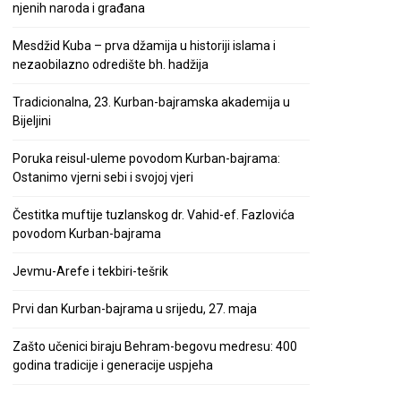
njenih naroda i građana
Mesdžid Kuba – prva džamija u historiji islama i
nezaobilazno odredište bh. hadžija
Tradicionalna, 23. Kurban-bajramska akademija u
Bijeljini
Poruka reisul-uleme povodom Kurban-bajrama:
Ostanimo vjerni sebi i svojoj vjeri
Čestitka muftije tuzlanskog dr. Vahid-ef. Fazlovića
povodom Kurban-bajrama
Jevmu-Arefe i tekbiri-tešrik
Prvi dan Kurban-bajrama u srijedu, 27. maja
Zašto učenici biraju Behram-begovu medresu: 400
godina tradicije i generacije uspjeha