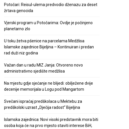
Potočari: Reisul-ulema predvodio dženazu za deset
žrtava genocida
Vjerski program u Potočarima: Ovdje je počinjeno
planetarno zlo
U toku žetva pšenice na parcelama Medžlisa
Islamske zajednice Bijeljina – Kontinuiran i predan
rad duži niz godina
Važan dan u radu MIZ Janja: Otvoreno novo
administrativno sjedište medžlisa
Na mjestu gdje sjećanje ne blijedi: obilježene dvije
decenije memorijala u Logu pod Mangartom
Svečani ispraćaj predškolaca u Mektebu za
predškolski uzrast „Dječija radost“ Bijeljina
Islamska zajednica: Novi visoki predstavnik mora biti
osoba koja će na prvo mjesto staviti interese BiH,