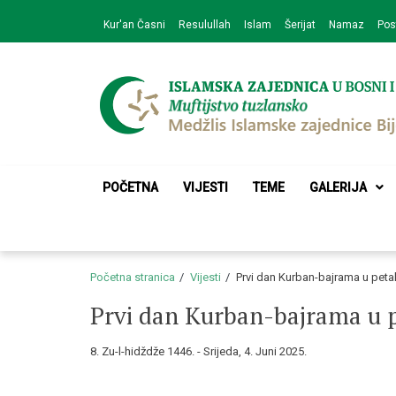
Skip
Skip
Kur'an Časni
Resulullah
Islam
Šerijat
Namaz
Pos
to
to
navigation
content
Medžlis Islamske 
Službena web prezentacija
POČETNA
VIJESTI
TEME
GALERIJA
Početna stranica
Vijesti
Prvi dan Kurban-bajrama u petak
Prvi dan Kurban-bajrama u p
8. Zu-l-hidždže 1446. - Srijeda, 4. Juni 2025.