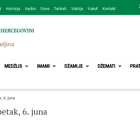
t
Historija
Hadisi
Dove
Tarikati
Vaktija
Vakuf
Kontakt
zajednice Bijeljina
MEDŽLIS
IMAMI
DŽAMIJE
DŽEMATI
PRA
, 6. juna
etak, 6. juna