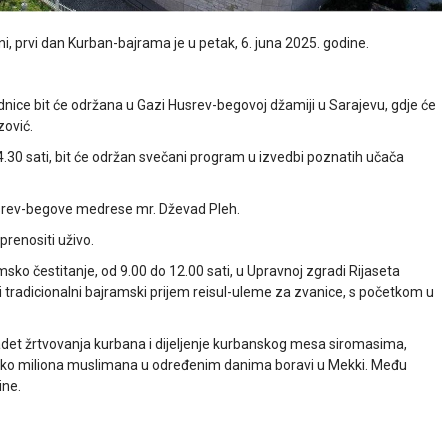
, prvi dan Kurban-bajrama je u petak, 6. juna 2025. godine.
nice bit će održana u Gazi Husrev-begovoj džamiji u Sarajevu, gdje će
zović.
.30 sati, bit će održan svečani program u izvedbi poznatih učača
usrev-begove medrese mr. Dževad Pleh.
prenositi uživo.
sko čestitanje, od 9.00 do 12.00 sati, u Upravnoj zgradi Rijaseta
 i tradicionalni bajramski prijem reisul-uleme za zvanice, s početkom u
det žrtvovanja kurbana i dijeljenje kurbanskog mesa siromasima,
koliko miliona muslimana u određenim danima boravi u Mekki. Među
ine.