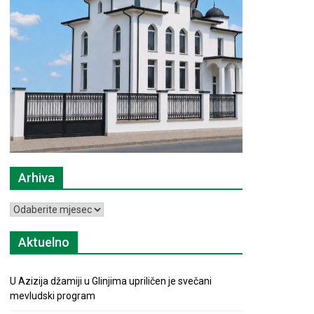
Arhiva
Arhiva
Aktuelno
U Azizija džamiji u Glinjima upriličen je svečani
mevludski program