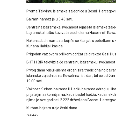
Prema Takvimu Islamske zajednice u Bosni i Hercegovini
Bajram-namaz je u 5.43 sati.
Centralna bajramska svečanost Rijaseta Islamske zajed
bajramsku hutbu kazivati reisul-ulema Husein-ef. Kava
Nakon sabah-namaza, koji će se klanjati s početkom u 4
Kur'ana, ilahija i kasida.
Prigodan vaz ovom prilikom održat će direktor Gazi H
BHT1 i BIR televizija će centralnu bajramsku svečanost 
Prvog dana reisul-ulema organizira tradicionalno bajram
Islamske zajednice na Kovačima. Isti dan, bit će održan
19.00 sati.
Važnost Kurban-bajrama ili Hadži-bajrama određuju iba
prijateljima i komšijama, kao i ibadet hadža, kada ne
njima je ove godine i 2.222 državljana Bosne i Hercegov
Kurban-bajram traje četiri dana.