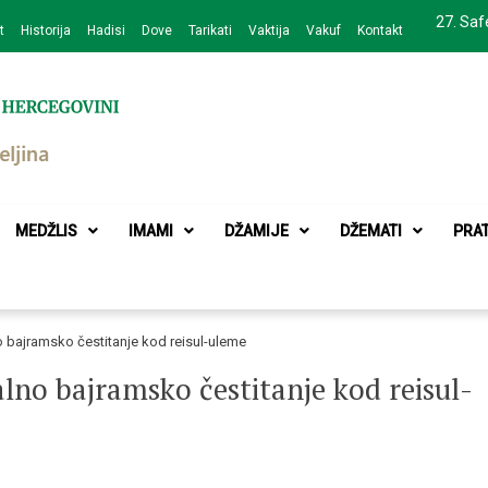
27. Saf
t
Historija
Hadisi
Dove
Tarikati
Vaktija
Vakuf
Kontakt
zajednice Bijeljina
MEDŽLIS
IMAMI
DŽAMIJE
DŽEMATI
PRA
o bajramsko čestitanje kod reisul-uleme
lno bajramsko čestitanje kod reisul-