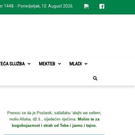
er 1448. - Ponedjeljak, 10. August 2026.
TEĆA SLUŽBA
MEKTEB
MLADI
Prenosi se da je Poslanik, sallallahu ‘alejhi we sellem,
molio Allaha, dž.š., sljedećim riječima:
Molim te za
bogobojaznost i strah od Tebe i javno i tajno.