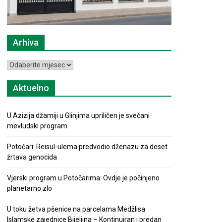
Arhiva
Arhiva
Aktuelno
U Azizija džamiji u Glinjima upriličen je svečani
mevludski program
Potočari: Reisul-ulema predvodio dženazu za deset
žrtava genocida
Vjerski program u Potočarima: Ovdje je počinjeno
planetarno zlo
U toku žetva pšenice na parcelama Medžlisa
Islamske zajednice Bijeljina – Kontinuiran i predan