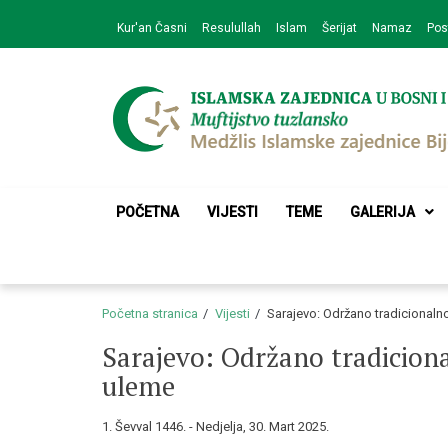
Skip
Skip
Kur'an Časni
Resulullah
Islam
Šerijat
Namaz
Pos
to
to
navigation
content
Medžlis Islamske 
Službena web prezentacija
POČETNA
VIJESTI
TEME
GALERIJA
Početna stranica
Vijesti
Sarajevo: Održano tradicionaln
Sarajevo: Održano tradiciona
uleme
1. Ševval 1446. - Nedjelja, 30. Mart 2025.