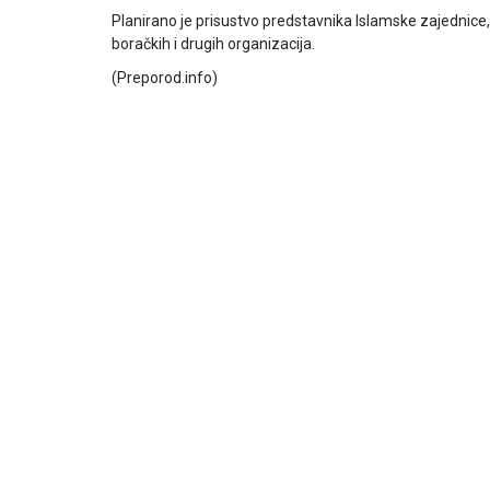
Planirano je prisustvo predstavnika Islamske zajednice, 
boračkih i drugih organizacija.
(Preporod.info)