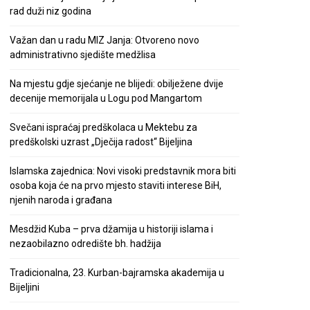
rad duži niz godina
Važan dan u radu MIZ Janja: Otvoreno novo
administrativno sjedište medžlisa
Na mjestu gdje sjećanje ne blijedi: obilježene dvije
decenije memorijala u Logu pod Mangartom
Svečani ispraćaj predškolaca u Mektebu za
predškolski uzrast „Dječija radost“ Bijeljina
Islamska zajednica: Novi visoki predstavnik mora biti
osoba koja će na prvo mjesto staviti interese BiH,
njenih naroda i građana
Mesdžid Kuba – prva džamija u historiji islama i
nezaobilazno odredište bh. hadžija
Tradicionalna, 23. Kurban-bajramska akademija u
Bijeljini