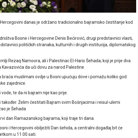
i Hercegovini danas je održano tradicionalno bajramsko čestitanje kod
dništva Bosne i Hercegovine Denis Bećirović, drugi predstavnici vlasti,
stavnici političkih stranaka, kulturnih i drugih institucija, diplomatskog
ji Rezaq Namoora, ali i Palestinac El-Haris Šehada, koji je prije dva
a Kavazovića da uči dovu za narod Palestine.
aša braća muslimani ovdje u Bosni upućuju dove i pomažu koliko god
ske zajednice.
vode, te da ni bajram nije kao prije.
 također. Želim čestitati Bajram svim Bošnjacima i reisul-ulemi
zao je Šehada.
vi dan Ramazanskog bajrama, koji traje tri dana.
i i Hercegovini obilježiti Dan šehida, a centralni događaj bit će
etkom u 11.00 sati.