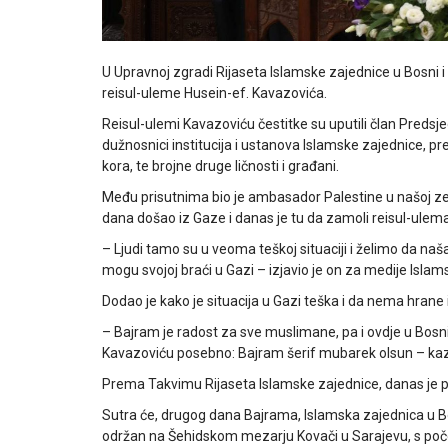
U Upravnoj zgradi Rijaseta Islamske zajednice u Bosni 
reisul-uleme Husein-ef. Kavazovića.
Reisul-ulemi Kavazoviću čestitke su uputili član Predsje
dužnosnici institucija i ustanova Islamske zajednice, pred
kora, te brojne druge ličnosti i građani.
Među prisutnima bio je ambasador Palestine u našoj zeml
dana došao iz Gaze i danas je tu da zamoli reisul-ulem
– Ljudi tamo su u veoma teškoj situaciji i želimo da n
mogu svojoj braći u Gazi – izjavio je on za medije Islam
Dodao je kako je situacija u Gazi teška i da nema hrane i 
– Bajram je radost za sve muslimane, pa i ovdje u Bosni
Kavazoviću posebno: Bajram šerif mubarek olsun – ka
Prema Takvimu Rijaseta Islamske zajednice, danas je pr
Sutra će, drugog dana Bajrama, Islamska zajednica u Bosn
održan na Šehidskom mezarju Kovači u Sarajevu, s poč