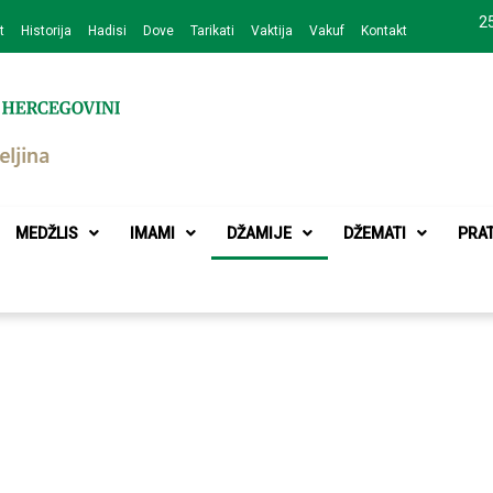
25
t
Historija
Hadisi
Dove
Tarikati
Vaktija
Vakuf
Kontakt
zajednice Bijeljina
MEDŽLIS
IMAMI
DŽAMIJE
DŽEMATI
PRA