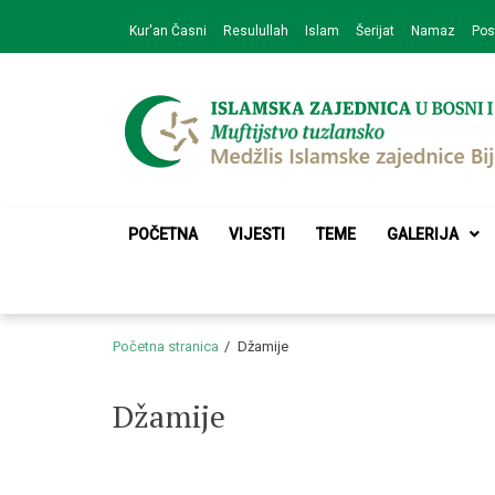
Skip
Skip
Kur'an Časni
Resulullah
Islam
Šerijat
Namaz
Pos
to
to
navigation
content
Medžlis Islamske 
Službena web prezentacija
POČETNA
VIJESTI
TEME
GALERIJA
Početna stranica
Džamije
Džamije