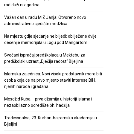
rad duži niz godina
Važan dan u radu MIZ Janja: Otvoreno novo
administrativno sjedište medžlisa
Na mjestu gdje sjećanje ne blijedi: obilježene dvije
decenije memorijala u Logu pod Mangartom
Svečani ispraćaj predškolaca u Mektebu za
predškolski uzrast „Dječija radost“ Bijeljina
Islamska zajednica: Novi visoki predstavnik mora biti
osoba koja će na prvo mjesto staviti interese BiH,
njenih naroda i građana
Mesdžid Kuba – prva džamija u historiji islama i
nezaobilazno odredište bh. hadžija
Tradicionalna, 23. Kurban-bajramska akademija u
Bijeljini