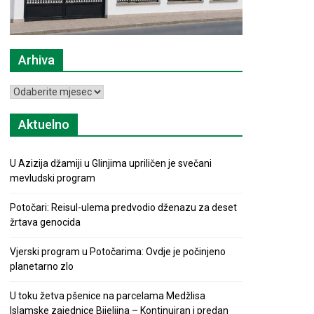
Arhiva
Arhiva
Aktuelno
U Azizija džamiji u Glinjima upriličen je svečani
mevludski program
Potočari: Reisul-ulema predvodio dženazu za deset
žrtava genocida
Vjerski program u Potočarima: Ovdje je počinjeno
planetarno zlo
U toku žetva pšenice na parcelama Medžlisa
Islamske zajednice Bijeljina – Kontinuiran i predan