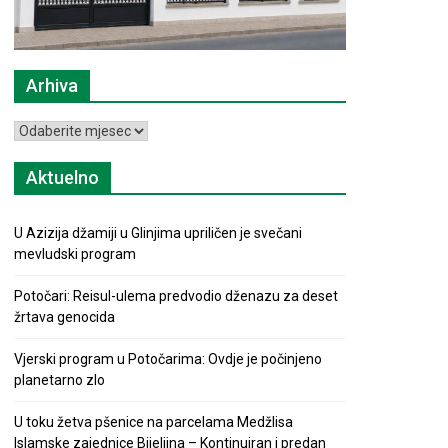
Arhiva
Arhiva
Aktuelno
U Azizija džamiji u Glinjima upriličen je svečani
mevludski program
Potočari: Reisul-ulema predvodio dženazu za deset
žrtava genocida
Vjerski program u Potočarima: Ovdje je počinjeno
planetarno zlo
U toku žetva pšenice na parcelama Medžlisa
Islamske zajednice Bijeljina – Kontinuiran i predan