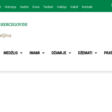
t
Historija
Hadisi
Dove
Tarikati
Vaktija
Vakuf
Kontakt
zajednice Bijeljina
MEDŽLIS
IMAMI
DŽAMIJE
DŽEMATI
PRA