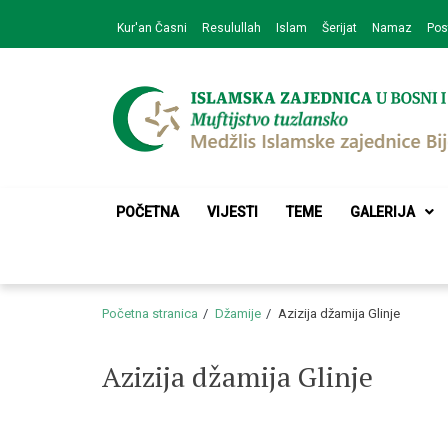
Skip
Skip
Kur'an Časni
Resulullah
Islam
Šerijat
Namaz
Pos
to
to
navigation
content
Medžlis Islamske 
Službena web prezentacija
POČETNA
VIJESTI
TEME
GALERIJA
Početna stranica
Džamije
Azizija džamija Glinje
Azizija džamija Glinje