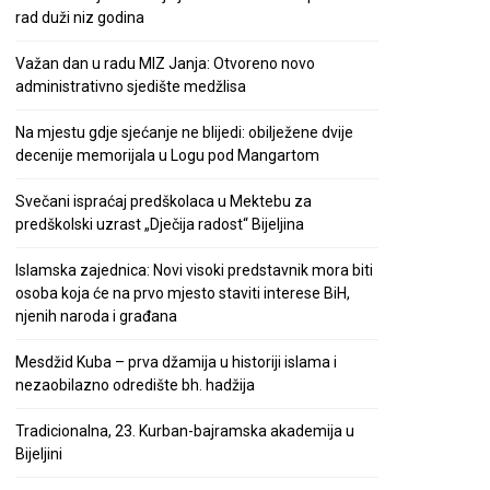
rad duži niz godina
Važan dan u radu MIZ Janja: Otvoreno novo
administrativno sjedište medžlisa
Na mjestu gdje sjećanje ne blijedi: obilježene dvije
decenije memorijala u Logu pod Mangartom
Svečani ispraćaj predškolaca u Mektebu za
predškolski uzrast „Dječija radost“ Bijeljina
Islamska zajednica: Novi visoki predstavnik mora biti
osoba koja će na prvo mjesto staviti interese BiH,
njenih naroda i građana
Mesdžid Kuba – prva džamija u historiji islama i
nezaobilazno odredište bh. hadžija
Tradicionalna, 23. Kurban-bajramska akademija u
Bijeljini