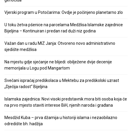
Vjerski program u Potočarima: Ovdje je počinjeno planetarno zlo
U toku žetva pšenice na parcelama Medžlisa Islamske zajednice
Bijeljina – Kontinuiran i predan rad duži niz godina
Važan dan u radu MIZ Janja: Otvoreno novo administrativno
sjedište medžlisa
Na mjestu gdje sjećanje ne blijedi: obilježene dvije decenije
memorijala u Logu pod Mangartom
Svečani ispraćaj predškolaca u Mektebu za predškolski uzrast
„Dječija radost“ Bijeljina
Islamska zajednica: Novi visoki predstavnik mora biti osoba koja će
na prvo mjesto staviti interese BiH, njenih naroda i građana
Mesdžid Kuba – prva džamija u historiji islama i nezaobilazno
odredište bh. hadžija