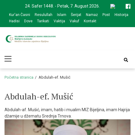
Skip
Skip
24. Safer 1448. - Petak, 7. August 2026.
to
to
Kur'an Časni
Resulullah
Islam
Šerijat
Namaz
Post
Historija
navigation
content
Hadisi
Dove
Tarikati
Vaktija
Vakuf
Kontakt
Medžlis Islamske
Službena web prezentacija
Primary
zajednice Bijeljina
Menu
Početna stranica
Abdulah-ef. Mušić
Abdulah-ef. Mušić
Abdulah-af. Mušić, imam, hatib i mualim MIZ Bijeljina, imam Hajrija
džamije u džematu Srednja Trnova.