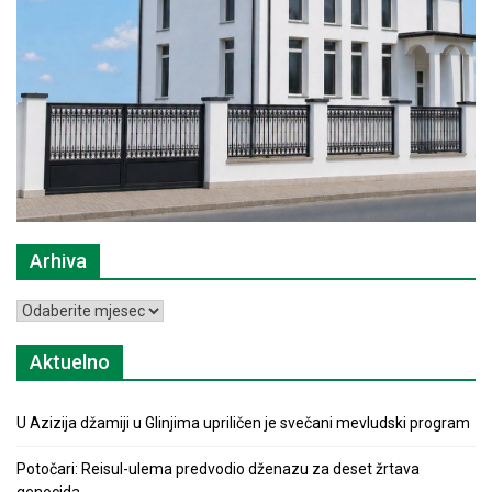
Arhiva
Arhiva
Aktuelno
U Azizija džamiji u Glinjima upriličen je svečani mevludski program
Potočari: Reisul-ulema predvodio dženazu za deset žrtava
genocida