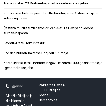
Tradicionalna, 23. Kurban-bajramska akademija u Bijeljini
Poruka reisul-uleme povodom Kurban-bajrama: Ostanimo vjerni
sebi i svojoj vjeri
Čestitka muftije tuzlanskog dr. Vahid-ef. Fazlovića povodom
Kurban-bajrama
Jevmu-Arefe i tekbiri-tešrik
Prvi dan Kurban-bajrama u srijedu, 27. maja
Zašto učenici biraju Behram-begovu medresu: 400 godina tradicije
i generacije uspjeha
Patrijarha Pavla 6
76300 Bijeljina
Bosna i
Medžlis Bijeljina je
Hercegovina
dio Islamske
zajednice u Bosni i