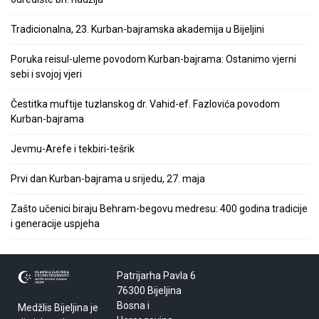
Tradicionalna, 23. Kurban-bajramska akademija u Bijeljini
Poruka reisul-uleme povodom Kurban-bajrama: Ostanimo vjerni
sebi i svojoj vjeri
Čestitka muftije tuzlanskog dr. Vahid-ef. Fazlovića povodom
Kurban-bajrama
Jevmu-Arefe i tekbiri-tešrik
Prvi dan Kurban-bajrama u srijedu, 27. maja
Zašto učenici biraju Behram-begovu medresu: 400 godina tradicije
i generacije uspjeha
Patrijarha Pavla 6
76300 Bijeljina
Bosna i
Medžlis Bijeljina je