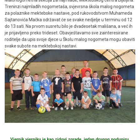
Treninzi najmlađih nogometaša, svjevrsna škola malog nogometa
za polaznike mektebske nastave, pod rukovodstvom Muhameda
Sajtanovića Mačka održavat će se svake nedjelje u terminu od 12
do 13 sati. Na prvom susretu bilo je dvadesetak mališana, a već ih
je prijavljeno preko trideset. Obavještavamo sve zainteresirane
roditelje da upis svoje djece u Školu malog nogometa mogu obaviti
svake subote na mektebskoj nastavi.
Vjernik vjerniku je kao zidovi zgrade, jedan drugog podupiru.