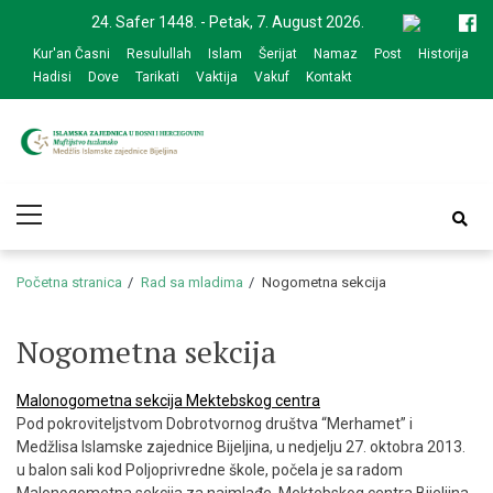
Skip
Skip
24. Safer 1448. - Petak, 7. August 2026.
to
to
Kur'an Časni
Resulullah
Islam
Šerijat
Namaz
Post
Historija
navigation
content
Hadisi
Dove
Tarikati
Vaktija
Vakuf
Kontakt
Medžlis Islamske
Službena web prezentacija
Primary
zajednice Bijeljina
Menu
Početna stranica
Rad sa mladima
Nogometna sekcija
Nogometna sekcija
Malonogometna sekcija Mektebskog centra
Pod pokroviteljstvom Dobrotvornog društva “Merhamet” i
Medžlisa Islamske zajednice Bijeljina, u nedjelju 27. oktobra 2013.
u balon sali kod Poljoprivredne škole, počela je sa radom
Malonogometna sekcija za najmlađe, Mektebskog centra Bijeljina.