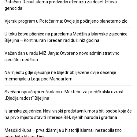
Potočari: Reisul-ulema predvodio dženazu za deset žrtava
genocida
Vjerski program u Potočarima: Ovdje je počinjeno planetarno zlo
U toku žetva pšenice na parcelama Medžlisa Islamske zajednice
Bijeljina – Kontinuiran i predan rad duži niz godina
Važan dan u radu MIZ Janja: Otvoreno novo administrativno
sjedište medžlisa
Na mjestu gdje sjećanje ne blijedi: obilježene dvije decenije
memorijala u Logu pod Mangartom
Svečani ispraćaj predškolaca u Mektebu za predškolski uzrast
„Dječija radost“ Bijeljina
Islamska zajednica: Novi visoki predstavnik mora biti osoba koja će
na prvo mjesto staviti interese BiH, njenih naroda i građana
Mesdžid Kuba – prva džamija u historiji islama i nezaobilazno
odredište bh. hadžija