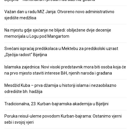
Važan dan u radu MIZ Janja: Otvoreno novo administrativno
sjedište medžlisa
Na mjestu gdje sjećanje ne blijedi: obilježene dvije decenije
memorijala u Logu pod Mangartom
Svečani ispraćaj predškolaca u Mektebu za predškolski uzrast
„Dječija radost“ Bijeljina
Islamska zajednica: Novi visoki predstavnik mora biti osoba koja će
na prvo mjesto staviti interese BiH, njenih naroda i građana
Mesdžid Kuba – prva džamija u historiji islama i nezaobilazno
odredište bh. hadžija
Tradicionalna, 23. Kurban-bajramska akademija u Bijeljini
Poruka reisul-uleme povodom Kurban-bajrama: Ostanimo vjerni
sebi i svojoj vjeri