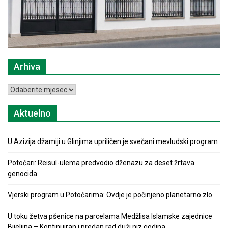
Arhiva
Arhiva
Aktuelno
U Azizija džamiji u Glinjima upriličen je svečani mevludski program
Potočari: Reisul-ulema predvodio dženazu za deset žrtava
genocida
Vjerski program u Potočarima: Ovdje je počinjeno planetarno zlo
U toku žetva pšenice na parcelama Medžlisa Islamske zajednice
Bijeljina – Kontinuiran i predan rad duži niz godina