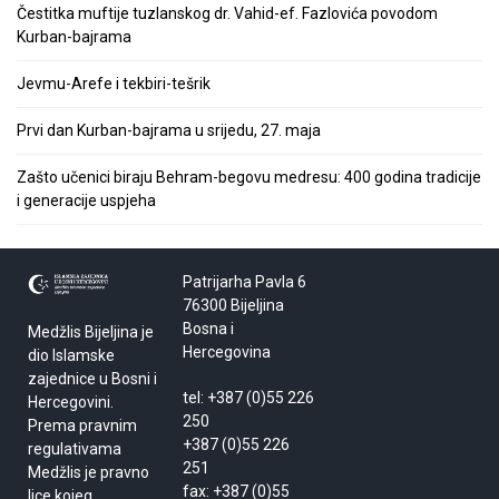
Čestitka muftije tuzlanskog dr. Vahid-ef. Fazlovića povodom
Kurban-bajrama
Jevmu-Arefe i tekbiri-tešrik
Prvi dan Kurban-bajrama u srijedu, 27. maja
Zašto učenici biraju Behram-begovu medresu: 400 godina tradicije
i generacije uspjeha
Patrijarha Pavla 6
76300 Bijeljina
Bosna i
Medžlis Bijeljina je
Hercegovina
dio Islamske
zajednice u Bosni i
tel: +387 (0)55 226
Hercegovini.
250
Prema pravnim
+387 (0)55 226
regulativama
251
Medžlis je pravno
fax: +387 (0)55
lice kojeg