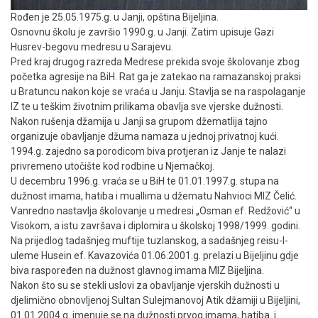
Rođen je 25.05.1975.g. u Janji, opština Bijeljina.
Osnovnu školu je završio 1990.g. u Janji. Zatim upisuje Gazi
Husrev-begovu medresu u Sarajevu.
Pred kraj drugog razreda Medrese prekida svoje školovanje zbog
početka agresije na BiH. Rat ga je zatekao na ramazanskoj praksi
u Bratuncu nakon koje se vraća u Janju. Stavlja se na raspolaganje
IZ te u teškim životnim prilikama obavlja sve vjerske dužnosti.
Nakon rušenja džamija u Janji sa grupom džematlija tajno
organizuje obavljanje džuma namaza u jednoj privatnoj kući.
1994.g. zajedno sa porodicom biva protjeran iz Janje te nalazi
privremeno utočište kod rodbine u Njemačkoj.
U decembru 1996.g. vraća se u BiH te 01.01.1997.g. stupa na
dužnost imama, hatiba i muallima u džematu Nahvioci MIZ Čelić.
Vanredno nastavlja školovanje u medresi „Osman ef. Redžović“ u
Visokom, a istu završava i diplomira u školskoj 1998/1999. godini.
Na prijedlog tadašnjeg muftije tuzlanskog, a sadašnjeg reisu-l-
uleme Husein ef. Kavazovića 01.06.2001.g. prelazi u Bijeljinu gdje
biva raspoređen na dužnost glavnog imama MIZ Bijeljina.
Nakon što su se stekli uslovi za obavljanje vjerskih dužnosti u
djelimično obnovljenoj Sultan Sulejmanovoj Atik džamiji u Bijeljini,
01.01.2004.g. imenuje se na dužnosti prvog imama, hatiba i