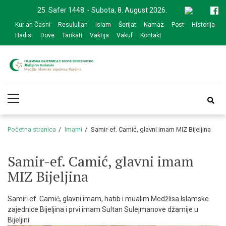
Skip
Skip
25. Safer 1448. - Subota, 8. August 2026.
to
to
Kur'an Časni
Resulullah
Islam
Šerijat
Namaz
Post
Historija
navigation
content
Hadisi
Dove
Tarikati
Vaktija
Vakuf
Kontakt
Medžlis Islamske
Službena web prezentacija
Primary
zajednice Bijeljina
Menu
Početna stranica
Imami
Samir-ef. Camić, glavni imam MIZ Bijeljina
Samir-ef. Camić, glavni imam
MIZ Bijeljina
Samir-ef. Camić, glavni imam, hatib i mualim Medžlisa Islamske
zajednice Bijeljina i prvi imam Sultan Sulejmanove džamije u
Bijeljini