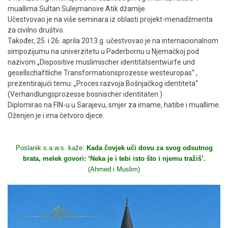
muallima Sultan Sulejmanove Atik džamije.
Učestvovao je na više seminara iz oblasti projekt-menadžmenta
za civilno društvo.
Također, 25. i 26. aprila 2013.g. učestvovao je na internacionalnom
simpozijumu na univerzitetu u Paderbornu u Njemačkoj pod
nazivom „Dispositive muslimischer identitätsentwürfe und
gesellschaftliche Transformationsprozesse westeuropas“ ,
prezentirajući temu: „Proces razvoja Bošnjačkog identiteta“
(Verhandlungsprozesse bosnischer identitäten )
Diplomirao na FIN-u u Sarajevu, smjer za imame, hatibe i muallime.
Oženjen je i ima četvoro djece.
Poslanik s.a.w.s. kaže:
Kada čovjek uči dovu za svog odsutnog
brata, melek govori: ‘Neka je i tebi isto što i njemu tražiš’.
(Ahmed i Muslim)