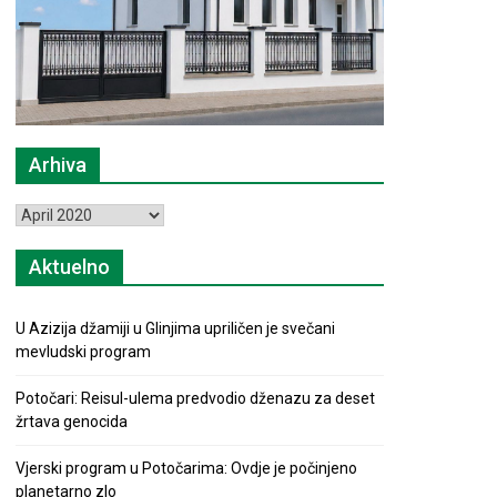
Arhiva
Arhiva
Aktuelno
U Azizija džamiji u Glinjima upriličen je svečani
mevludski program
Potočari: Reisul-ulema predvodio dženazu za deset
žrtava genocida
Vjerski program u Potočarima: Ovdje je počinjeno
planetarno zlo