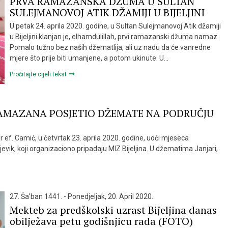
PRVA RAMAZANSKA DŽUMA U SULTAN
SULEJMANOVOJ ATIK DŽAMIJI U BIJELJINI
U petak 24. aprila 2020. godine, u Sultan Sulejmanovoj Atik džamiji
u Bijeljini klanjan je, elhamdulillah, prvi ramazanski džuma namaz.
Pomalo tužno bez naših džematlija, ali uz nadu da će vanredne
mjere što prije biti umanjene, a potom ukinute. U…
Pročitajte cijeli tekst
 RAMAZANA POSJETIO DŽEMATE NA PODRUČJU
 ef. Camić, u četvrtak 23. aprila 2020. godine, uoči mjeseca
vik, koji organizaciono pripadaju MIZ Bijeljina. U džematima Janjari,
27. Ša'ban 1441. - Ponedjeljak, 20. April 2020.
Mekteb za predškolski uzrast Bijeljina danas
obilježava petu godišnjicu rada (FOTO)