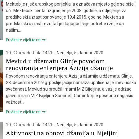
Mekteb je riječ arapskog porijekla, a označava mjesto gdje se piše i
uči. Mektebski centar izgradjen je 2008. godine, a odjeljenje za
predškolski uzrast osnovano je 19.4.2015. godine. Mekteb za
predškolski uzrast rezultat je dugogodišnje potrebe i želje da
našim…
Pročitajte cijeli tekst
10. Džumade-l-ula 1441. - Nedjelja, 5. Januar 2020.
Mevlud u džematu Glinje povodom
renoviranja enterijera Azizija džamije
Povodom renoviranja enterijera Azizija džamije u džematu Glinje,
28. decembra 2019.g. poslije jacije namaza upriličena je mevludska
svečanost. Mevlud su proučili imami MIZ Bijeljina, a vaz je održao
glavni imam MIZ Bijeljina Samir ef. Camić koji je posebno naglasio
važnost…
Pročitajte cijeli tekst
10. Džumade-l-ula 1441. - Nedjelja, 5. Januar 2020.
Aktivnosti na obnovi džamija u Bijeljini