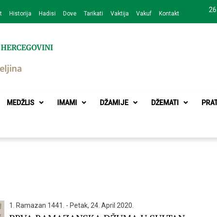
26
t
Historija
Hadisi
Dove
Tarikati
Vaktija
Vakuf
Kontakt
zajednice Bijeljina
MEDŽLIS
IMAMI
DŽAMIJE
DŽEMATI
PRA
1. Ramazan 1441. - Petak, 24. April 2020.