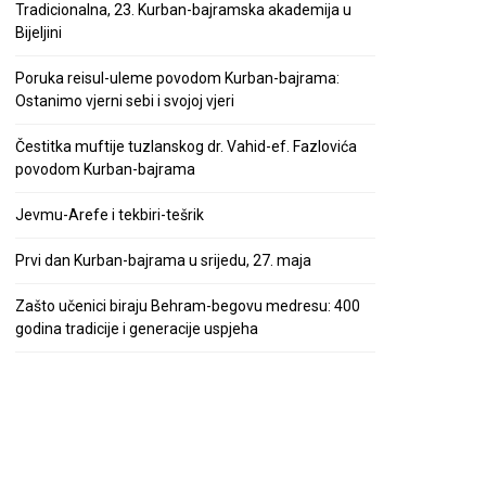
Tradicionalna, 23. Kurban-bajramska akademija u
Bijeljini
Poruka reisul-uleme povodom Kurban-bajrama:
Ostanimo vjerni sebi i svojoj vjeri
Čestitka muftije tuzlanskog dr. Vahid-ef. Fazlovića
povodom Kurban-bajrama
Jevmu-Arefe i tekbiri-tešrik
Prvi dan Kurban-bajrama u srijedu, 27. maja
Zašto učenici biraju Behram-begovu medresu: 400
godina tradicije i generacije uspjeha