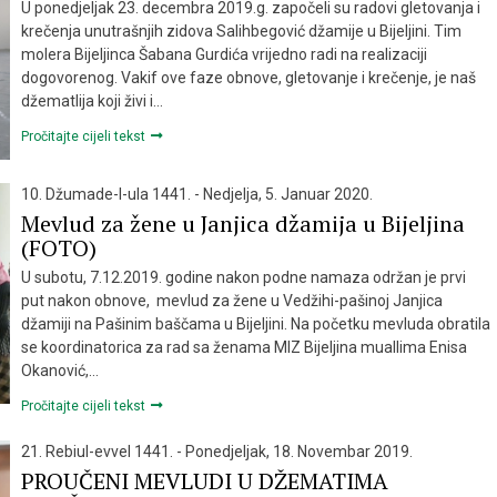
U ponedjeljak 23. decembra 2019.g. započeli su radovi gletovanja i
krečenja unutrašnjih zidova Salihbegović džamije u Bijeljini. Tim
molera Bijeljinca Šabana Gurdića vrijedno radi na realizaciji
dogovorenog. Vakif ove faze obnove, gletovanje i krečenje, je naš
džematlija koji živi i…
Pročitajte cijeli tekst
10. Džumade-l-ula 1441. - Nedjelja, 5. Januar 2020.
Mevlud za žene u Janjica džamija u Bijeljina
(FOTO)
U subotu, 7.12.2019. godine nakon podne namaza održan je prvi
put nakon obnove, mevlud za žene u Vedžihi-pašinoj Janjica
džamiji na Pašinim baščama u Bijeljini. Na početku mevluda obratila
se koordinatorica za rad sa ženama MIZ Bijeljina muallima Enisa
Okanović,…
Pročitajte cijeli tekst
21. Rebiul-evvel 1441. - Ponedjeljak, 18. Novembar 2019.
PROUČENI MEVLUDI U DŽEMATIMA