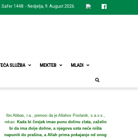
. Safer 1448. - Nedjelja, 9. August 2026.
TEĆA SLUŽBA
MEKTEB
MLADI
Ibn Abbas, r.a., prenosi da je Allahov Poslanik, s.a.v.s.,
rekao:
Kada bi čovjek imao punu dolinu zlata, zaželio
bi da ima dvije doline, a njegova usta neće ništa
napuniti do prašina, a Allah prima pokajanje od onog