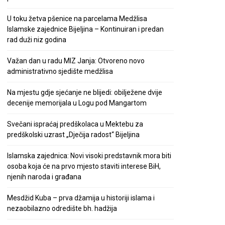
U toku žetva pšenice na parcelama Medžlisa
Islamske zajednice Bijeljina – Kontinuiran i predan
rad duži niz godina
Važan dan u radu MIZ Janja: Otvoreno novo
administrativno sjedište medžlisa
Na mjestu gdje sjećanje ne blijedi: obilježene dvije
decenije memorijala u Logu pod Mangartom
Svečani ispraćaj predškolaca u Mektebu za
predškolski uzrast „Dječija radost“ Bijeljina
Islamska zajednica: Novi visoki predstavnik mora biti
osoba koja će na prvo mjesto staviti interese BiH,
njenih naroda i građana
Mesdžid Kuba – prva džamija u historiji islama i
nezaobilazno odredište bh. hadžija