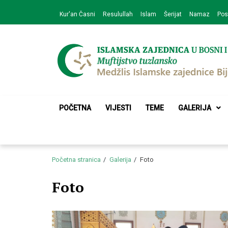
Skip
Skip
Kur'an Časni
Resulullah
Islam
Šerijat
Namaz
Pos
to
to
navigation
content
Medžlis Islamske 
Službena web prezentacija
POČETNA
VIJESTI
TEME
GALERIJA
Početna stranica
Galerija
Foto
Foto