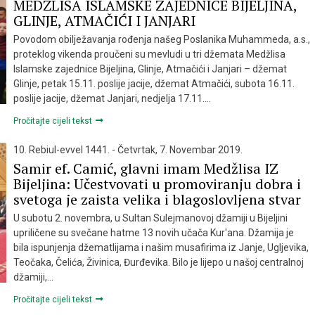
MEDŽLISA ISLAMSKE ZAJEDNICE BIJELJINA,
GLINJE, ATMAČIĆI I JANJARI
Povodom obilježavanja rođenja našeg Poslanika Muhammeda, a.s.,
proteklog vikenda proučeni su mevludi u tri džemata Medžlisa
Islamske zajednice Bijeljina, Glinje, Atmačići i Janjari – džemat
Glinje, petak 15.11. poslije jacije, džemat Atmačići, subota 16.11.
poslije jacije, džemat Janjari, nedjelja 17.11….
Pročitajte cijeli tekst
10. Rebiul-evvel 1441. - Četvrtak, 7. Novembar 2019.
Samir ef. Camić, glavni imam Medžlisa IZ
Bijeljina: Učestvovati u promoviranju dobra i
svetoga je zaista velika i blagoslovljena stvar
U subotu 2. novembra, u Sultan Sulejmanovoj džamiji u Bijeljini
upriličene su svečane hatme 13 novih učača Kur'ana. Džamija je
bila ispunjenja džematlijama i našim musafirima iz Janje, Ugljevika,
Teočaka, Čelića, Živinica, Đurđevika. Bilo je lijepo u našoj centralnoj
džamiji,…
Pročitajte cijeli tekst