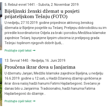
5. Rebiul-evvel 1441. - Subota, 2. Novembar 2019.
Bijeljinski ženski džemat u posjeti
prijateljskom Tešnju (FOTO)
U nedjelju, 27.10.2019. godine pripednice aktivnog ženskog
džemata iz Bijeljine posjetile su Tešanj. Prelijepu dobrodošlicu su im
priredile koordinatorice Odjela za brak i porodicu Medžlisa Islamske
zajednice Tešanj. Ispunjene lijepim utiscima iz prelijepog grada
Tešnja i toplinom njegovih dobrih ljudi,…
Pročitajte cijeli tekst
13. Ševval 1440. - Nedjelja, 16. Juni 2019.
Proučena ikrar dova u Janjarima
U džematu Janjari, Medžlis Islamske zajednice Bijeljina, u nedjelju
16.6.2019. godine u 12 sati, u Hadži Džaninoj džamiji upriličena je
ikrar dova našoj hadži hanumi Fatimi Hajdarbegović. Svečano je
danas bilo u Janjarima. Tradicionalno, hadži hanuma Fatima
Hajdarbegović do džamije…
Pročitajte cijeli tekst