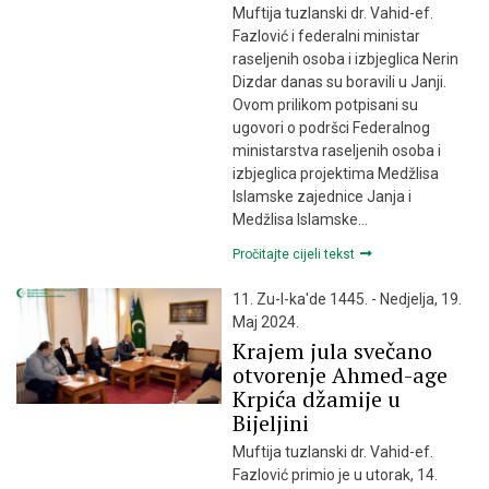
Muftija tuzlanski dr. Vahid-ef.
Fazlović i federalni ministar
raseljenih osoba i izbjeglica Nerin
Dizdar danas su boravili u Janji.
Ovom prilikom potpisani su
ugovori o podršci Federalnog
ministarstva raseljenih osoba i
izbjeglica projektima Medžlisa
Islamske zajednice Janja i
Medžlisa Islamske…
Pročitajte cijeli tekst
11. Zu-l-ka'de 1445. - Nedjelja, 19.
Maj 2024.
Krajem jula svečano
otvorenje Ahmed-age
Krpića džamije u
Bijeljini
Muftija tuzlanski dr. Vahid-ef.
Fazlović primio je u utorak, 14.