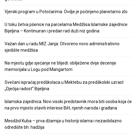
Vjerski program u Potočarima: Ovdje je počinjeno planetarno zlo
U toku žetva pšenice na parcelama Medžlisa Islamske zajednice
Bijeljina – Kontinuiran i predan rad duži niz godina
Važan dan u radu MIZ Janja: Otvoreno novo administrativno
sjedište medžlisa
Na mjestu gdje sjećanje ne blijedi: obilježene dvije decenije
memorijala u Logu pod Mangartom
Svečani ispraćaj predškolaca u Mektebu za predškolski uzrast
„Dječija radost“ Bijeljina
Islamska zajednica: Novi visoki predstavnik mora biti osoba koja će
na prvo mjesto staviti interese BiH, njenih naroda i građana
Mesdžid Kuba – prva džamija u historiji islama i nezaobilazno
odredište bh. hadžija