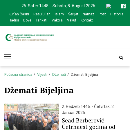
Skip
Skip
25. Safer 1448. - Subota, 8. August 2026.
to
to
Kur'an Časni
Resulullah
Islam
Šerijat
Namaz
Post
Historija
navigation
content
Hadisi
Dove
Tarikati
Vaktija
Vakuf
Kontakt
Medžlis Islamske
Službena web prezentacija
Primary
zajednice Bijeljina
Menu
Početna stranica
Vijesti
Džemati
Džemati Bijeljina
Džemati Bijeljina
2. Redžeb 1446. - Četvrtak, 2.
Januar 2025.
Sead Berberović –
Četrnaest godina od