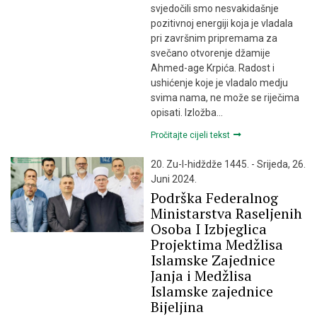
svjedočili smo nesvakidašnje
pozitivnoj energiji koja je vladala
pri završnim pripremama za
svečano otvorenje džamije
Ahmed-age Krpića. Radost i
ushićenje koje je vladalo medju
svima nama, ne može se riječima
opisati. Izložba…
Pročitajte cijeli tekst
20. Zu-l-hidždže 1445. - Srijeda, 26.
Juni 2024.
Podrška Federalnog
Ministarstva Raseljenih
Osoba I Izbjeglica
Projektima Medžlisa
Islamske Zajednice
Janja i Medžlisa
Islamske zajednice
Bijeljina