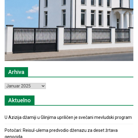
Arhiva
Arhiva
Aktuelno
U Azizija džamiji u Glinjima upriličen je svečani mevludski program
Potočari: Reisul-ulema predvodio dženazu za deset žrtava
genocida