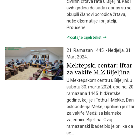
civilnih žrtava rata u Bijeljini. Kao i
svih godina do sada i danas su se
okupili članovi porodica žrtava,
naše džematlije i prijatelji.
Proučene…
Pročitajte cijeli tekst
21. Ramazan 1445. - Nedjelja, 31.
Mart 2024.
Mektepski centar: Iftar
za vakife MIZ Bijeljina
U Mektepskom centru u Bijeljini, u
subotu 30. marta 2024. godine, 20.
ramazana 1445. hidžretske
godine, koji je i Fethu-l-Mekke, Dan
oslobođenja Meke, upriličen je iftar
za vakife Medžlisa Islamske
zajednice Bijeljina. Ovaj
ramazanski ibadet bio je prilika da
se…