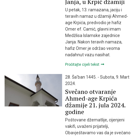
Janja, u Krpić džamiji
U petak, 13. ramazana, jaciju i
teravih namaz u džamiji Ahmed-
age Krpića, predvodio je hafiz
Omer ef. Camić, glavni imam
Medžlisa Islamske zajednice
Janja. Nakon teravih namaza,
hafiz Omer je održao veoma
nadahnut vazu nasihat.
Pročitajte cijeli tekst
28. Ša'ban 1445. - Subota, 9. Mart
2024.
Svečano otvaranje
Ahmed-age Krpića
džamije 21. jula 2024.
godine
Poštovane džematlije, cijenjeni
vakifi, uvaženi prijatelji,
Obavještavamo vas da je svečano