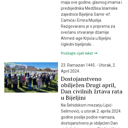
maja ove godine, glavnog imama i
predsjednika Medžlisa Islamske
zajednice Bijeljina Samir-ef.
Camića i Emira Muslija.
Razgovarano je o priprema za
svečano otvaranje džamije
Ahmed-age Krpića u Bijeljini.
Ugledni bijeljinski…
Pročitajte cijeli tekst
23. Ramazan 1445. - Utorak, 2.
April 2024.
Dostojanstveno
obilježen Drugi april,
Dan civilnih žrtava rata
u Bijeljini
Na Šehidskom mezarju Lipić-
Selimovići, u utorak 2. aprila 2024.
godine poslije podne-namaza,
dostojanstveno je obilježen Dan