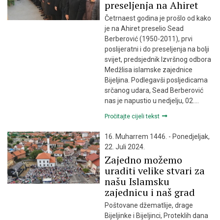
preseljenja na Ahiret
Četrnaest godina je prošlo od kako
je na Ahiret preselio Sead
Berberović (1950-2011), prvi
poslijeratni i do preseljenja na bolji
svijet, predsjednik Izvršnog odbora
Medžlisa islamske zajednice
Bijeljina. Podlegavši posljedicama
srčanog udara, Sead Berberović
nas je napustio u nedjelju, 02….
Pročitajte cijeli tekst
16. Muharrem 1446. - Ponedjeljak,
22. Juli 2024.
Zajedno možemo
uraditi velike stvari za
našu Islamsku
zajednicu i naš grad
Poštovane džematlije, drage
Bijeljinke i Bijeljinci, Proteklih dana