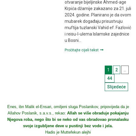
otvaranje bijeljinske Ahmed-age
Krpića džamije zakazano za 21. juli
2024. godine. Planirano je da ovom
mubarek događaju prisustvuju
muftija tuzlanski Vahid ef. Fazlović
i reisu-l-ulema Islamske zajednice
u Bosni…
Pročitajte cijeli tekst
Navigac
1
2
…
članci
44
Slijedeće
Enes, ibn Malik el-Ensari, omiljeni sluga Poslanikov, pripovijeda da je
Allahov Poslanik, s.a.v.s., rekao:
Allah se više obraduje pokajanju
Njegova roba, nego što bi se neko od vas obradovao pronalasku
svoje izgubljene deve u pustinji bez vode i jela.
Hadis je Muttefekun alejhi