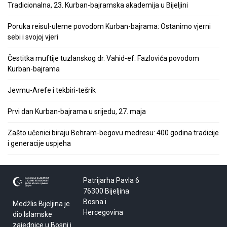
Tradicionalna, 23. Kurban-bajramska akademija u Bijeljini
Poruka reisul-uleme povodom Kurban-bajrama: Ostanimo vjerni
sebi i svojoj vjeri
Čestitka muftije tuzlanskog dr. Vahid-ef. Fazlovića povodom
Kurban-bajrama
Jevmu-Arefe i tekbiri-tešrik
Prvi dan Kurban-bajrama u srijedu, 27. maja
Zašto učenici biraju Behram-begovu medresu: 400 godina tradicije
i generacije uspjeha
Patrijarha Pavla 6
76300 Bijeljina
Bosna i
Medžlis Bijeljina je
Hercegovina
dio Islamske
zajednice u Bosni i