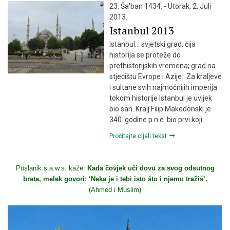
23. Ša'ban 1434. - Utorak, 2. Juli
2013.
Istanbul 2013
Istanbul… svjetski grad, čija
historija se proteže do
prethistorijskih vremena; grad na
stjecištu Evrope i Azije. Za kraljeve
i sultane svih najmoćnijih imperija
tokom historije Istanbul je uvijek
bio san. Kralj Filip Makedonski je
340. godine p.n.e. bio prvi koji…
Pročitajte cijeli tekst
Poslanik s.a.w.s. kaže:
Kada čovjek uči dovu za svog odsutnog
brata, melek govori: ‘Neka je i tebi isto što i njemu tražiš’.
(Ahmed i Muslim)