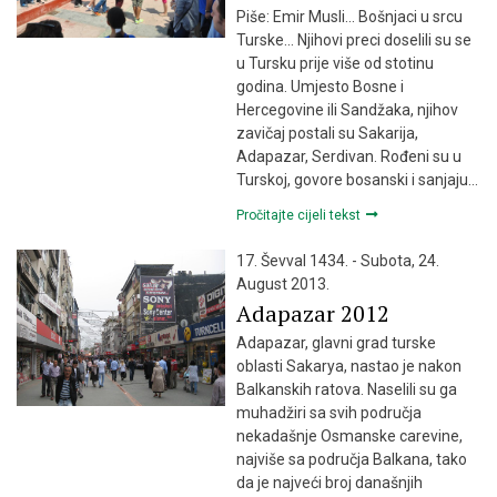
Piše: Emir Musli… Bošnjaci u srcu
Turske… Njihovi preci doselili su se
u Tursku prije više od stotinu
godina. Umjesto Bosne i
Hercegovine ili Sandžaka, njihov
zavičaj postali su Sakarija,
Adapazar, Serdivan. Rođeni su u
Turskoj, govore bosanski i sanjaju…
Pročitajte cijeli tekst
17. Ševval 1434. - Subota, 24.
August 2013.
Adapazar 2012
Adapazar, glavni grad turske
oblasti Sakarya, nastao je nakon
Balkanskih ratova. Naselili su ga
muhadžiri sa svih područja
nekadašnje Osmanske carevine,
najviše sa područja Balkana, tako
da je najveći broj današnjih