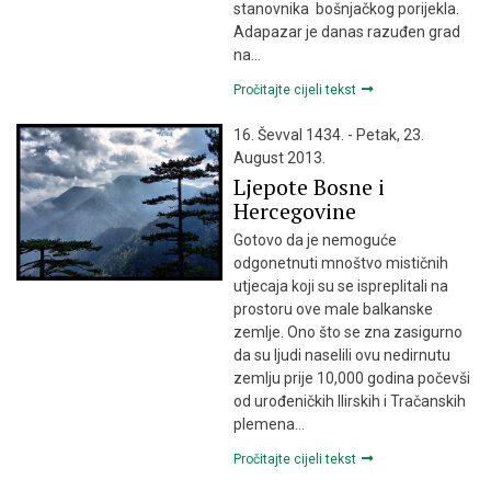
stanovnika bošnjačkog porijekla.
Adapazar je danas razuđen grad
na…
Pročitajte cijeli tekst
16. Ševval 1434. - Petak, 23.
August 2013.
Ljepote Bosne i
Hercegovine
Gotovo da je nemoguće
odgonetnuti mnoštvo mističnih
utjecaja koji su se ispreplitali na
prostoru ove male balkanske
zemlje. Ono što se zna zasigurno
da su ljudi naselili ovu nedirnutu
zemlju prije 10,000 godina počevši
od urođeničkih Ilirskih i Tračanskih
plemena…
Pročitajte cijeli tekst