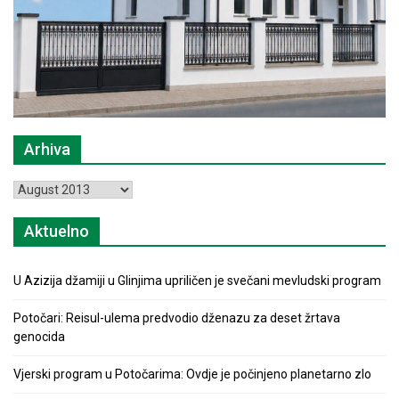
Arhiva
Arhiva
Aktuelno
U Azizija džamiji u Glinjima upriličen je svečani mevludski program
Potočari: Reisul-ulema predvodio dženazu za deset žrtava
genocida
Vjerski program u Potočarima: Ovdje je počinjeno planetarno zlo