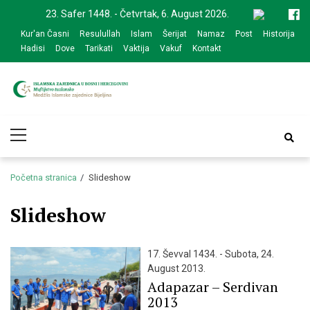
Skip
Skip
23. Safer 1448. - Četvrtak, 6. August 2026.
to
to
Kur'an Časni
Resulullah
Islam
Šerijat
Namaz
Post
Historija
navigation
content
Hadisi
Dove
Tarikati
Vaktija
Vakuf
Kontakt
Medžlis Islamske
Službena web prezentacija
Primary
zajednice Bijeljina
Menu
Početna stranica
Slideshow
Slideshow
17. Ševval 1434. - Subota, 24.
August 2013.
Adapazar – Serdivan
2013