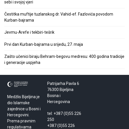
sebi i svojoj vjeri
Čestitka muftije tuzlanskog dr. Vahid-ef. Fazlovića povodom
Kurban-bajrama
Jevmu-Arefe i tekbiri-tešrik
Prvi dan Kurban-bajrama u srijedu, 27. maja
Zašto učenici biraju Behram-begovu medresu: 400 godina tradicije
i generacije uspjeha
Patrijarha Pavla 6
76300 Bijeljina
Bosna i
Medžlis Bijeljina je
Hercegovina
dio Islamske
zajednice u Bosni i
tel: +387 (0)55 226
Hercegovini.
250
Prema pravnim
+387 (0)55 226
regulativama