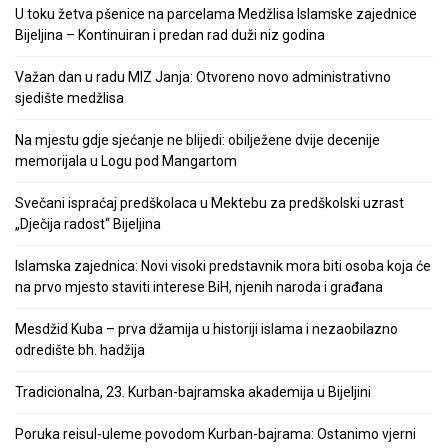
U toku žetva pšenice na parcelama Medžlisa Islamske zajednice
Bijeljina – Kontinuiran i predan rad duži niz godina
Važan dan u radu MIZ Janja: Otvoreno novo administrativno
sjedište medžlisa
Na mjestu gdje sjećanje ne blijedi: obilježene dvije decenije
memorijala u Logu pod Mangartom
Svečani ispraćaj predškolaca u Mektebu za predškolski uzrast
„Dječija radost“ Bijeljina
Islamska zajednica: Novi visoki predstavnik mora biti osoba koja će
na prvo mjesto staviti interese BiH, njenih naroda i građana
Mesdžid Kuba – prva džamija u historiji islama i nezaobilazno
odredište bh. hadžija
Tradicionalna, 23. Kurban-bajramska akademija u Bijeljini
Poruka reisul-uleme povodom Kurban-bajrama: Ostanimo vjerni