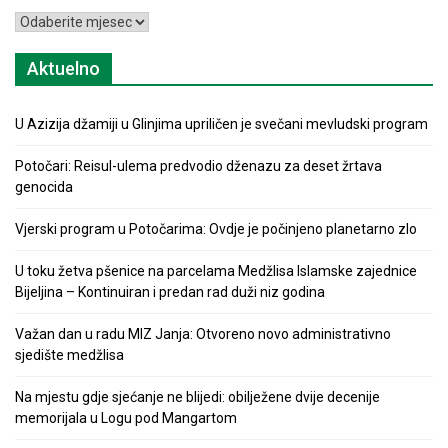
Arhiva
Aktuelno
U Azizija džamiji u Glinjima upriličen je svečani mevludski program
Potočari: Reisul-ulema predvodio dženazu za deset žrtava
genocida
Vjerski program u Potočarima: Ovdje je počinjeno planetarno zlo
U toku žetva pšenice na parcelama Medžlisa Islamske zajednice
Bijeljina – Kontinuiran i predan rad duži niz godina
Važan dan u radu MIZ Janja: Otvoreno novo administrativno
sjedište medžlisa
Na mjestu gdje sjećanje ne blijedi: obilježene dvije decenije
memorijala u Logu pod Mangartom