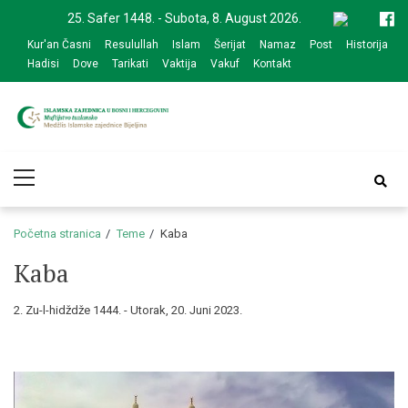
Skip
Skip
25. Safer 1448. - Subota, 8. August 2026.
to
to
Kur'an Časni
Resulullah
Islam
Šerijat
Namaz
Post
Historija
navigation
content
Hadisi
Dove
Tarikati
Vaktija
Vakuf
Kontakt
Medžlis Islamske
Službena web prezentacija
Primary
zajednice Bijeljina
Menu
Početna stranica
Teme
Kaba
Kaba
2. Zu-l-hidždže 1444. - Utorak, 20. Juni 2023.