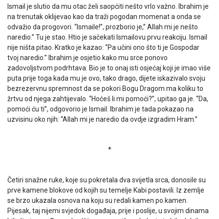
Ismail je slutio da mu otac želi saopćiti nešto vrlo važno. Ibrahim je
na trenutak oklijevao kao da traži pogodan momenat a onda se
odvažio da progovori. “Ismaile!”, prozborio je,” Allah mi je nešto
naredio.” Tu je stao. Htio je sačekati Ismailovu prvu reakciju. Ismail
nije ništa pitao. Kratko je kazao: “Pa učini ono što ti je Gospodar
tvoj naredio.” Ibrahim je osjetio kako mu srce ponovo
zadovoljstvom podrhtava. Bio je to onaj isti osjećaj koji je imao više
puta prije toga kada mu je ovo, tako drago, dijete iskazivalo svoju
bezrezervnu spremnost da se pokori Bogu Dragom ma koliku to
žrtvu od njega zahtijevalo. “Hoćeš li mi pomoći?”, upi­tao ga je. “Da,
pomoći ću ti”, odgovorio je Ismail. Ibra­him je tada pokazao na
uzvisinu oko njih: “Allah mi je naredio da ovdje izgradim Hram.”
*
Četiri snažne ruke, koje su pokretala dva svijetla srca, donosile su
prve kamene blokove od kojih su temelje Kabi postavili. Iz zemlje
se brzo ukazala osnova na koju su redali kamen po kamen.
Pijesak, taj nijemi svjedok događaja, prije i poslije, u svojim dinama