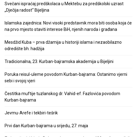
Svečani ispraćaj predškolaca u Mektebu za predškolski uzrast
„Dječija radost“ Bijeljina
Islamska zajednica: Novi visoki predstavnik mora biti osoba koja će
na prvo mjesto staviti interese BiH, njenih naroda i građana
Mesdžid Kuba – prva džamija u historiji islama i nezaobilazno
odredište bh. hadžija
Tradicionalna, 23. Kurban-bajramska akademija u Bijeljini
Poruka reisul-uleme povodom Kurban-bajrama: Ostanimo vjerni
sebi i svojoj vjeri
Čestitka muftije tuzlanskog dr. Vahid-ef. Fazlovića povodom
Kurban-bajrama
Jevmu-Arefe i tekbiri-tešrik
Prvi dan Kurban-bajrama u srijedu, 27. maja