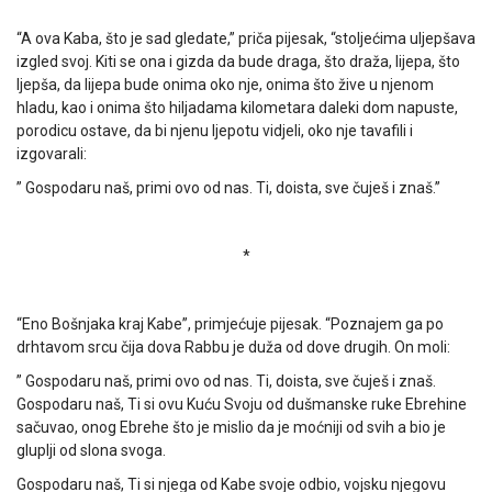
“A ova Kaba, što je sad gledate,” priča pijesak, “stoljećima uljepšava
izgled svoj. Kiti se ona i gizda da bude draga, što draža, lijepa, što
ljepša, da lijepa bude onima oko nje, onima što žive u njenom
hladu, kao i onima što hiljadama kilometara daleki dom napuste,
porodicu ostave, da bi njenu ljepotu vidjeli, oko nje tavafili i
izgovarali:
” Gospodaru naš, primi ovo od nas. Ti, doista, sve čuješ i znaš.”
*
“Eno Bošnjaka kraj Kabe”, primjećuje pijesak. “Poznajem ga po
drhtavom srcu čija dova Rabbu je duža od dove drugih. On moli:
” Gospodaru naš, primi ovo od nas. Ti, doista, sve čuješ i znaš.
Gospodaru naš, Ti si ovu Kuću Svoju od dušmanske ruke Ebrehine
sačuvao, onog Ebrehe što je mislio da je moćniji od svih a bio je
gluplji od slona svoga.
Gospodaru naš, Ti si njega od Kabe svoje odbio, vojsku njegovu