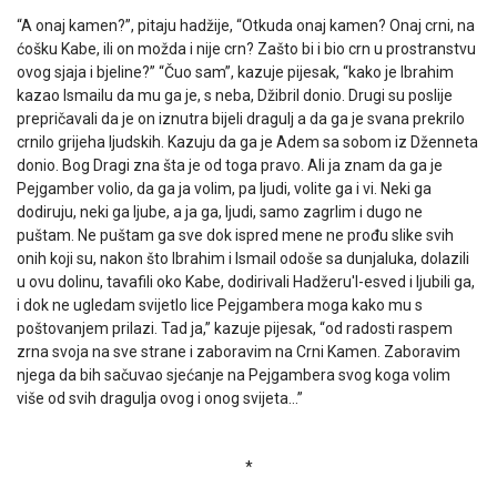
“A onaj kamen?”, pitaju hadžije, “Otkuda onaj kamen? Onaj crni, na
ćošku Kabe, ili on možda i nije crn? Zašto bi i bio crn u prostranstvu
ovog sjaja i bjeline?” “Čuo sam”, kazuje pijesak, “kako je Ibrahim
kazao Ismailu da mu ga je, s neba, Džibril donio. Drugi su poslije
prepričavali da je on iznutra bijeli dragulj a da ga je svana prekrilo
crnilo grijeha ljudskih. Kazuju da ga je Adem sa sobom iz Dženneta
donio. Bog Dragi zna šta je od toga pravo. Ali ja znam da ga je
Pejgamber volio, da ga ja volim, pa ljudi, volite ga i vi. Neki ga
dodiruju, neki ga ljube, a ja ga, ljudi, samo zagrlim i dugo ne
puštam. Ne puštam ga sve dok ispred mene ne prođu slike svih
onih koji su, nakon što Ibrahim i Ismail odoše sa dunjaluka, dolazili
u ovu dolinu, tavafili oko Kabe, dodirivali Hadžeru'l-esved i ljubili ga,
i dok ne ugledam svijetlo lice Pejgambera moga kako mu s
poštovanjem prilazi. Tad ja,” kazuje pijesak, “od radosti raspem
zrna svoja na sve strane i zaboravim na Crni Kamen. Zaboravim
njega da bih sačuvao sjećanje na Pejgambera svog koga volim
više od svih dragulja ovog i onog svijeta…”
*