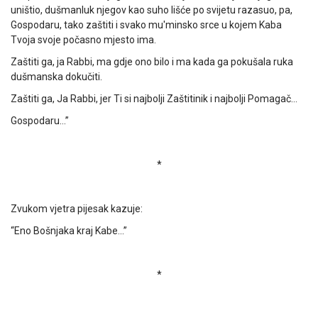
uništio, dušmanluk njegov kao suho lišće po svijetu razasuo, pa,
Gospodaru, tako zaštiti i svako mu'minsko srce u kojem Kaba
Tvoja svoje počasno mjesto ima.
Zaštiti ga, ja Rabbi, ma gdje ono bilo i ma kada ga pokušala ruka
dušmanska dokučiti.
Zaštiti ga, Ja Rabbi, jer Ti si najbolji Zaštitinik i najbolji Pomagač…
Gospodaru…”
*
Zvukom vjetra pijesak kazuje:
“Eno Bošnjaka kraj Kabe…”
*