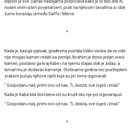
bilježio je sve. Danas hadžijama prepričava kako je to bilo dok ih,
nošen onim istim povjetarcem, prati na njihovim tavafima a i dok
žurno koračaju između Saffe i Merve.
*
Kada je, kazuje pijesak, građevina postala toliko visoka da se više
nije mogao kamen redati sa zemlje, Ibrahim je donio jedan oveći
kamen, postavio ga kraj Kabe i na njemu stajao dok je zidao, a
Ismail mu je dodavao kamenje. Stotinama godina već pustinjskim
zrakom putuju njihove riječi koje su pri tome izgovarali:
” Gospodaru naš, primi ovo od nas. Ti, doista, sve čuješ i znaš.”
Kada je Kaba bila dovršena oni su kružil oko nje još izgovarajući:
” Gospodaru naš, primi ovo od nas. Ti, doista, sve čuješ i znaš.”
*