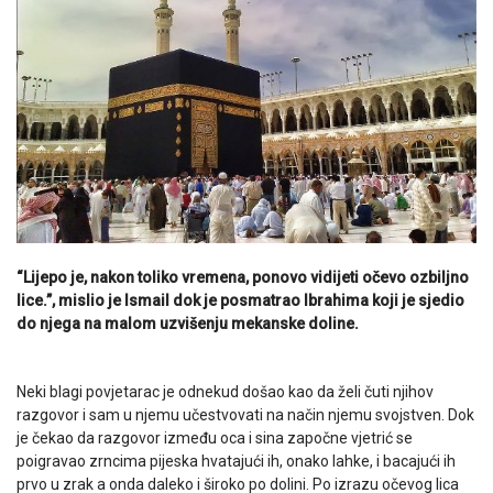
“Lijepo je, nakon toliko vremena, ponovo vidijeti očevo ozbiljno
lice.”, mislio je Ismail dok je posmatrao Ibrahima koji je sjedio
do njega na malom uzvišenju mekanske doline.
Neki blagi povjetarac je odnekud došao kao da želi čuti njihov
razgovor i sam u njemu učestvovati na način njemu svojstven. Dok
je čekao da razgovor između oca i sina započne vjetrić se
poigravao zrncima pijeska hvatajući ih, onako lahke, i bacajući ih
prvo u zrak a onda daleko i široko po dolini. Po izrazu očevog lica