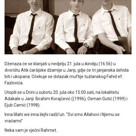
Dženaza će se klanjati u nedjelju 21. jula u ikindiju (16:56) u
dvorištu Atik čaršijske džamije u Janji, gdje će tri janjanska šehida
biti i ukopana. Očekuje se dolazak muftije tuzlanskog Fahid ef.
Fazlovića.
Utopili se u Drini u subotu 20. jula oko 15:00 sati, na lokalitetu
Adakale u Janji: Ibrahim Korajčević ((1996), Osman Gutić (1999) i
Ejub Camić (1998).
Inna lillahi we inna ilejhi radži'un. “Svi smo Allahovi i Njemu se
vraćamo”
Neka vam je vječni Rahmet.