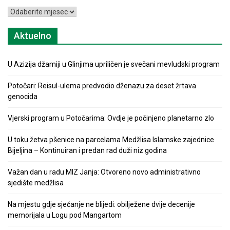
Arhiva
Aktuelno
U Azizija džamiji u Glinjima upriličen je svečani mevludski program
Potočari: Reisul-ulema predvodio dženazu za deset žrtava
genocida
Vjerski program u Potočarima: Ovdje je počinjeno planetarno zlo
U toku žetva pšenice na parcelama Medžlisa Islamske zajednice
Bijeljina – Kontinuiran i predan rad duži niz godina
Važan dan u radu MIZ Janja: Otvoreno novo administrativno
sjedište medžlisa
Na mjestu gdje sjećanje ne blijedi: obilježene dvije decenije
memorijala u Logu pod Mangartom