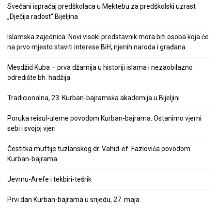
Svečani ispraćaj predškolaca u Mektebu za predškolski uzrast
„Dječija radost“ Bijeljina
Islamska zajednica: Novi visoki predstavnik mora biti osoba koja će
na prvo mjesto staviti interese BiH, njenih naroda i građana
Mesdžid Kuba – prva džamija u historiji islama i nezaobilazno
odredište bh. hadžija
Tradicionalna, 23. Kurban-bajramska akademija u Bijeljini
Poruka reisul-uleme povodom Kurban-bajrama: Ostanimo vjerni
sebi i svojoj vjeri
Čestitka muftije tuzlanskog dr. Vahid-ef. Fazlovića povodom
Kurban-bajrama
Jevmu-Arefe i tekbiri-tešrik
Prvi dan Kurban-bajrama u srijedu, 27. maja