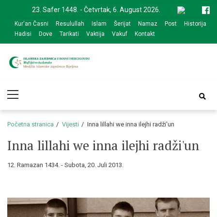
Skip
Skip
23. Safer 1448. - Četvrtak, 6. August 2026.
to
to
Kur'an Časni
Resulullah
Islam
Šerijat
Namaz
Post
Historija
navigation
content
Hadisi
Dove
Tarikati
Vaktija
Vakuf
Kontakt
Medžlis Islamske
Službena web prezentacija
Primary
zajednice Bijeljina
Menu
Početna stranica
Vijesti
Inna lillahi we inna ilejhi radži'un
Inna lillahi we inna ilejhi radži'un
12. Ramazan 1434. - Subota, 20. Juli 2013.