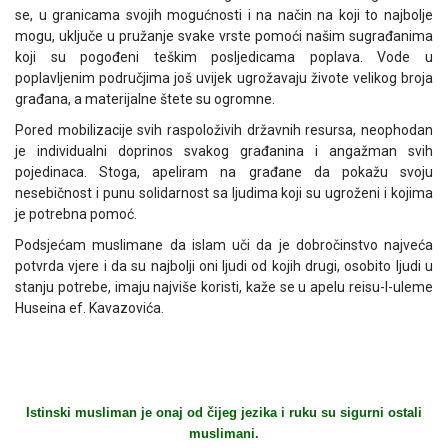
se, u granicama svojih mogućnosti i na način na koji to najbolje
mogu, uključe u pružanje svake vrste pomoći našim sugrađanima
koji su pogođeni teškim posljedicama poplava. Vode u
poplavljenim područjima još uvijek ugrožavaju živote velikog broja
građana, a materijalne štete su ogromne.
Pored mobilizacije svih raspoloživih državnih resursa, neophodan
je individualni doprinos svakog građanina i angažman svih
pojedinaca. Stoga, apeliram na građane da pokažu svoju
nesebičnost i punu solidarnost sa ljudima koji su ugroženi i kojima
je potrebna pomoć.
Podsjećam muslimane da islam uči da je dobročinstvo najveća
potvrda vjere i da su najbolji oni ljudi od kojih drugi, osobito ljudi u
stanju potrebe, imaju najviše koristi, kaže se u apelu reisu-l-uleme
Huseina ef. Kavazovića.
Istinski musliman je onaj od čijeg jezika i ruku su sigurni ostali
muslimani.