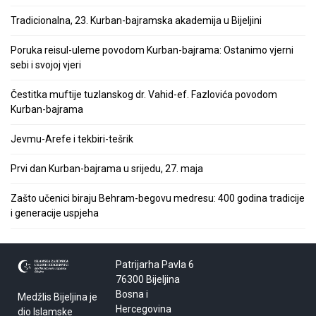
Tradicionalna, 23. Kurban-bajramska akademija u Bijeljini
Poruka reisul-uleme povodom Kurban-bajrama: Ostanimo vjerni
sebi i svojoj vjeri
Čestitka muftije tuzlanskog dr. Vahid-ef. Fazlovića povodom
Kurban-bajrama
Jevmu-Arefe i tekbiri-tešrik
Prvi dan Kurban-bajrama u srijedu, 27. maja
Zašto učenici biraju Behram-begovu medresu: 400 godina tradicije
i generacije uspjeha
Patrijarha Pavla 6
76300 Bijeljina
Bosna i
Medžlis Bijeljina je
Hercegovina
dio Islamske