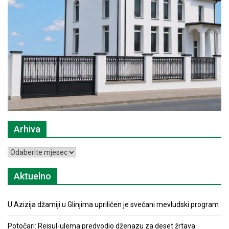
Arhiva
Arhiva
Aktuelno
U Azizija džamiji u Glinjima upriličen je svečani mevludski program
Potočari: Reisul-ulema predvodio dženazu za deset žrtava