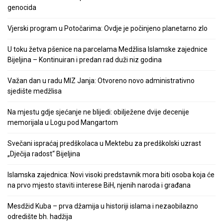
genocida
Vjerski program u Potočarima: Ovdje je počinjeno planetarno zlo
U toku žetva pšenice na parcelama Medžlisa Islamske zajednice
Bijeljina – Kontinuiran i predan rad duži niz godina
Važan dan u radu MIZ Janja: Otvoreno novo administrativno
sjedište medžlisa
Na mjestu gdje sjećanje ne blijedi: obilježene dvije decenije
memorijala u Logu pod Mangartom
Svečani ispraćaj predškolaca u Mektebu za predškolski uzrast
„Dječija radost“ Bijeljina
Islamska zajednica: Novi visoki predstavnik mora biti osoba koja će
na prvo mjesto staviti interese BiH, njenih naroda i građana
Mesdžid Kuba – prva džamija u historiji islama i nezaobilazno
odredište bh. hadžija