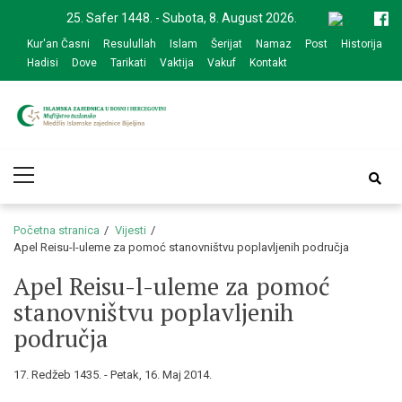
Skip
Skip
25. Safer 1448. - Subota, 8. August 2026.
to
to
Kur'an Časni
Resulullah
Islam
Šerijat
Namaz
Post
Historija
navigation
content
Hadisi
Dove
Tarikati
Vaktija
Vakuf
Kontakt
Medžlis Islamske
Službena web prezentacija
Primary
zajednice Bijeljina
Menu
Početna stranica
Vijesti
Apel Reisu-l-uleme za pomoć stanovništvu poplavljenih područja
Apel Reisu-l-uleme za pomoć
stanovništvu poplavljenih
područja
17. Redžeb 1435. - Petak, 16. Maj 2014.