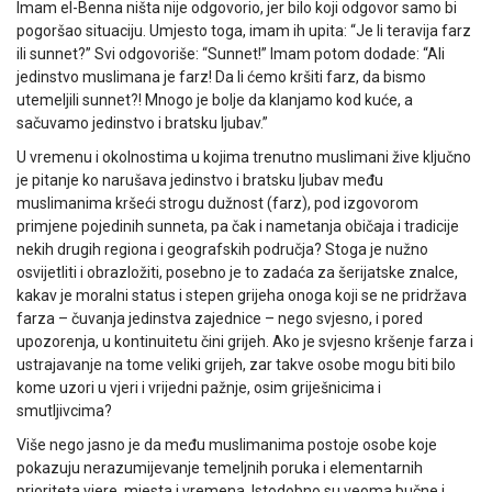
Imam el-Benna ništa nije odgovorio, jer bilo koji odgovor samo bi
pogoršao situaciju. Umjesto toga, imam ih upita: “Je li teravija farz
ili sunnet?” Svi odgovoriše: “Sunnet!” Imam potom dodade: “Ali
jedinstvo muslimana je farz! Da li ćemo kršiti farz, da bismo
utemeljili sunnet?! Mnogo je bolje da klanjamo kod kuće, a
sačuvamo jedinstvo i bratsku ljubav.”
U vremenu i okolnostima u kojima trenutno muslimani žive ključno
je pitanje ko narušava jedinstvo i bratsku ljubav među
muslimanima kršeći strogu dužnost (farz), pod izgovorom
primjene pojedinih sunneta, pa čak i nametanja običaja i tradicije
nekih drugih regiona i geografskih područja? Stoga je nužno
osvijetliti i obrazložiti, posebno je to zadaća za šerijatske znalce,
kakav je moralni status i stepen grijeha onoga koji se ne pridržava
farza – čuvanja jedinstva zajednice – nego svjesno, i pored
upozorenja, u kontinuitetu čini grijeh. Ako je svjesno kršenje farza i
ustrajavanje na tome veliki grijeh, zar takve osobe mogu biti bilo
kome uzori u vjeri i vrijedni pažnje, osim griješnicima i
smutljivcima?
Više nego jasno je da među muslimanima postoje osobe koje
pokazuju nerazumijevanje temeljnih poruka i elementarnih
prioriteta vjere, mjesta i vremena. Istodobno su veoma bučne i