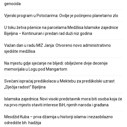
genocida
Vjerski program u Potočarima: Ovdje je počinjeno planetarno zlo
U toku žetva pšenice na parcelama Medžlisa Islamske zajednice
Bijeljina – Kontinuiran i predan rad duži niz godina
Važan dan u radu MIZ Janja: Otvoreno novo administrativno
sjedište medžlisa
Na mjestu gdje sjećanje ne blijedi: obilježene dvije decenije
memorijala u Logu pod Mangartom
Svečani ispraćaj predškolaca u Mektebu za predškolski uzrast
„Dječija radost“ Bijeljina
Islamska zajednica: Novi visoki predstavnik mora biti osoba koja će
na prvo mjesto staviti interese BiH, njenih naroda i građana
Mesdžid Kuba – prva džamija u historiji islama i nezaobilazno
odredište bh. hadžija