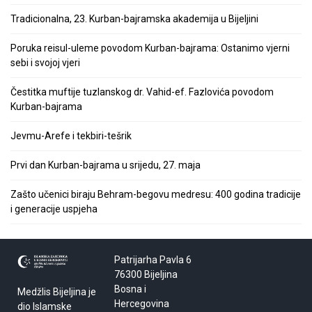
Tradicionalna, 23. Kurban-bajramska akademija u Bijeljini
Poruka reisul-uleme povodom Kurban-bajrama: Ostanimo vjerni
sebi i svojoj vjeri
Čestitka muftije tuzlanskog dr. Vahid-ef. Fazlovića povodom
Kurban-bajrama
Jevmu-Arefe i tekbiri-tešrik
Prvi dan Kurban-bajrama u srijedu, 27. maja
Zašto učenici biraju Behram-begovu medresu: 400 godina tradicije
i generacije uspjeha
Patrijarha Pavla 6
76300 Bijeljina
Bosna i
Medžlis Bijeljina je
Hercegovina
dio Islamske