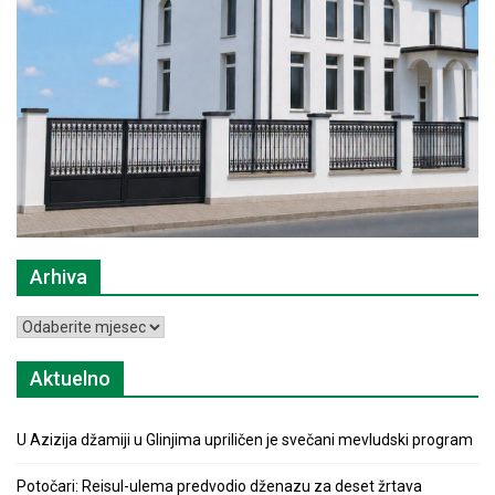
Arhiva
Arhiva
Aktuelno
U Azizija džamiji u Glinjima upriličen je svečani mevludski program
Potočari: Reisul-ulema predvodio dženazu za deset žrtava