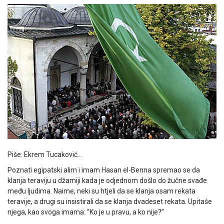
Piše: Ekrem Tucaković…
Poznati egipatski alim i imam Hasan el-Benna spremao se da
klanja teraviju u džamiji kada je odjednom došlo do žučne svađe
među ljudima. Naime, neki su htjeli da se klanja osam rekata
teravije, a drugi su insistirali da se klanja dvadeset rekata. Upitaše
njega, kao svoga imama: “Ko je u pravu, a ko nije?”