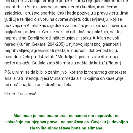
oni koji ne razumiju temeljne poruke islama i njegove elementarne
prioritete, u čijim glavama prebiva nered i kuršlus, imat ćemo
zajednicu i društvo anarhije. Čak i kada pozivaju u pravu vjeru: „Ima
ljudi čije te riječi o životu na ovome svijetu oduševljavaju i koji se
pozivaju na Allaha kao svjedoka za ono što je u srcima njihovim, a
najljući su protivnici. Čim se neki od njih dočepa položaja, nastoji
napraviti na Zemlji nered, ništeći usjeve i stoku. A Allah ne voli
nered! (Kur'an: Bekare, 204-205) U njihovoj ispraznoj glasnosti i
neprihvatljivoj agresivnosti nestaje mudrost i duhovnost koju,
navodno, žele predstavljati. “Mudri ljudi govore zato što imaju
nešto da kažu. Budale zato što moraju nešto da kažu.” (Platon)
P.S. Čini mi se da bi bilo zanimljivo i korisno iz trenutnog konteksta
analizirati intenciju riječi Muhammeda a.s. u kojima on kaže „nije
od nas“ onaj koji radi određena djela.
Ekrem Tucaković
Musliman je muslimanu brat: ne nanosi mu nepravdu, ne
uskraćuje mu njegova prava i ne ponižava ga. Čovjeku je dovoljno
zla to što nipodaštava brata muslimana.