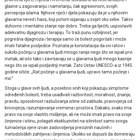
glasne u zagovaranju i nametanju, čak agresivnom, svojih
percepcija islama. Njihove riječi i djela pokazuju da je u njihovim
glavama nered i haos, koji potom isijavaju u svijet oko sebe. Takvo
duhovno i mentalno stanje nije dobro. Treba ga liječiti, uspostaviti
adekvatnu dijagnozu i terapiju. To traži punu ozbiljnost, jer
pogrešna dijagnoza i terapija samo će bolest pogoršati i može
imati fatalne posljedice. Poznata je konstatacija da svi ratovi i
sukobi počinju u glavama ljudi mnogo ranije nego što se ispali prvi
metak, ali isto tako i završavaju se u glavama ljudi mnogo kasnije
nego što se ispali posljednji metak. Zato Ustav UNESCO-a iz 1945.
godine ističe: „Rat počinje u glavama ljudi, upravo tamo počinje i
mir.“
Stoga u glave svih ljudi, a posebno onih koji pokazuju simptome
određenih bolesti, treba usađivati razboritost, moralnost, znanje,
pravdu, sposobnost razlučivanja istine od zablude, pravovjerja od
krivovjerja, razumijevanja vremena i prostora. Dakako, svako ima
pravo na svoje vlastito mišljenje, ali ne može imati pravo na svoje
činjenice i istinu, polagati ekskluzivitet na istinitost samo svoga
tumačenja vjere izvan zadovoljenja preciznih naučnih i
metodoloških zahtjeva i činjenica. Ukoliko se dopusti da dominiraju