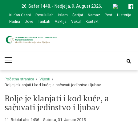
Skip
Skip
26. Safer 1448. - Nedjelja, 9. August 2026.
to
to
Kur'an Časni
Resulullah
Islam
Šerijat
Namaz
Post
Historija
navigation
content
Hadisi
Dove
Tarikati
Vaktija
Vakuf
Kontakt
Medžlis Islamske
Službena web prezentacija
Primary
zajednice Bijeljina
Menu
Početna stranica
Vijesti
Bolje je klanjati i kod kuće, a sačuvati jedinstvo i ljubav
Bolje je klanjati i kod kuće, a
sačuvati jedinstvo i ljubav
11. Rebiul-ahir 1436. - Subota, 31. Januar 2015.