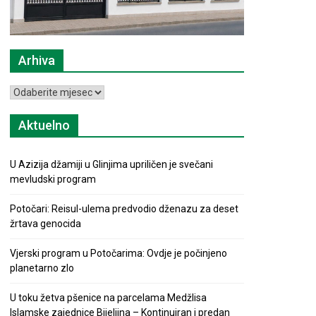
Arhiva
Arhiva
Aktuelno
U Azizija džamiji u Glinjima upriličen je svečani
mevludski program
Potočari: Reisul-ulema predvodio dženazu za deset
žrtava genocida
Vjerski program u Potočarima: Ovdje je počinjeno
planetarno zlo
U toku žetva pšenice na parcelama Medžlisa
Islamske zajednice Bijeljina – Kontinuiran i predan