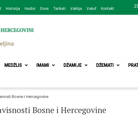
25
t
Historija
Hadisi
Dove
Tarikati
Vaktija
Vakuf
Kontakt
zajednice Bijeljina
MEDŽLIS
IMAMI
DŽAMIJE
DŽEMATI
PRA
snosti Bosne i Hercegovine
isnosti Bosne i Hercegovine