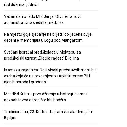
rad duži niz godina
Važan dan u radu MIZ Janja: Otvoreno novo
administrativno sjedište medžlisa
Na mjestu gdje sjećanje ne blijedi: obilježene dvije
decenije memorijala u Logu pod Mangartom
Svečani ispraćaj predškolaca u Mektebu za
predškolski uzrast „Dječija radost“ Bijeljina
Islamska zajednica: Novi visoki predstavnik mora biti
osoba koja će na prvo mjesto staviti interese BiH,
njenih naroda i građana
Mesdžid Kuba – prva džamija u historiji islama i
nezaobilazno odredište bh. hadžija
Tradicionalna, 23. Kurban-bajramska akademija u
Bijeljini