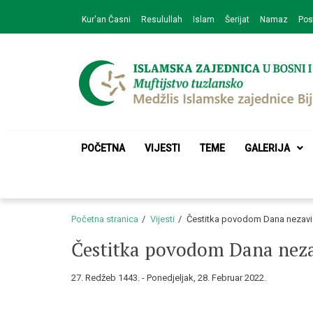
Skip
Skip
Kur'an Časni
Resulullah
Islam
Šerijat
Namaz
Pos
to
to
navigation
content
Medžlis Islamske 
Službena web prezentacija
POČETNA
VIJESTI
TEME
GALERIJA
Početna stranica
Vijesti
Čestitka povodom Dana nezavi
Čestitka povodom Dana nezav
27. Redžeb 1443. - Ponedjeljak, 28. Februar 2022.