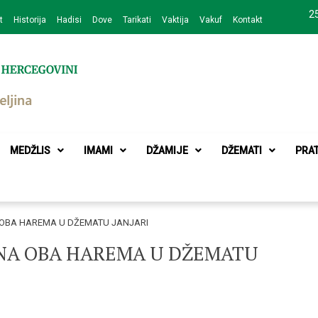
25
t
Historija
Hadisi
Dove
Tarikati
Vaktija
Vakuf
Kontakt
zajednice Bijeljina
MEDŽLIS
IMAMI
DŽAMIJE
DŽEMATI
PRA
 OBA HAREMA U DŽEMATU JANJARI
ENA OBA HAREMA U DŽEMATU