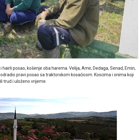
i i hairli posao, košenje oba harema. Velija, Amir, Dedaga, Senad, Emin,
 je odradio pravi posao sa traktorskom kosačicom. Koscima i onima koji
 trud i uloženo vrijeme.