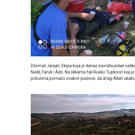
Džemat Janjari. Ekipa koja je danas završila jedan velik
Nadil, Faruk i Ado. Na slikama fali Rusko Tupković koji
prilozima pomažu ovakve poslove, da dragi Allah ukabuli