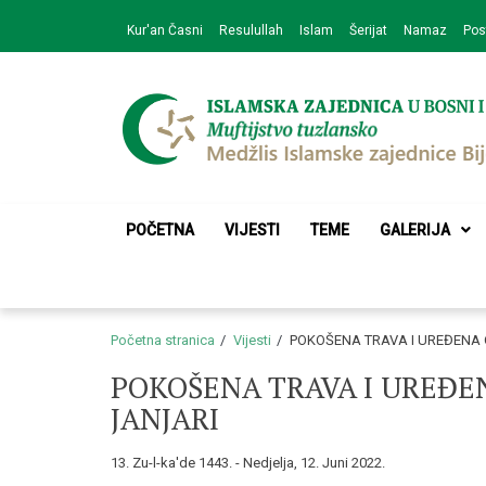
Skip
Skip
Kur'an Časni
Resulullah
Islam
Šerijat
Namaz
Pos
to
to
navigation
content
Medžlis Islamske 
Službena web prezentacija
POČETNA
VIJESTI
TEME
GALERIJA
Početna stranica
Vijesti
POKOŠENA TRAVA I UREĐENA
POKOŠENA TRAVA I UREĐ
JANJARI
13. Zu-l-ka'de 1443. - Nedjelja, 12. Juni 2022.