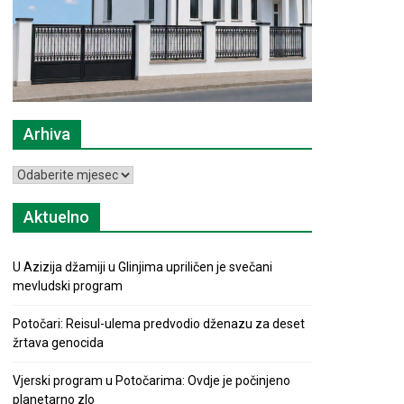
Arhiva
Arhiva
Aktuelno
U Azizija džamiji u Glinjima upriličen je svečani
mevludski program
Potočari: Reisul-ulema predvodio dženazu za deset
žrtava genocida
Vjerski program u Potočarima: Ovdje je počinjeno
planetarno zlo