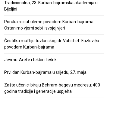
Tradicionalna, 23. Kurban-bajramska akademija u
Bijeljini
Poruka reisul-uleme povodom Kurban-bajrama:
Ostanimo vjerni sebi i svojoj vjeri
Čestitka muftije tuzlanskog dr. Vahid-ef. Fazlovića
povodom Kurban-bajrama
Jevmu-Arefe i tekbiri-tešrik
Prvi dan Kurban-bajrama u srijedu, 27. maja
Zašto učenici biraju Behram-begovu medresu: 400
godina tradicije i generacije uspjeha