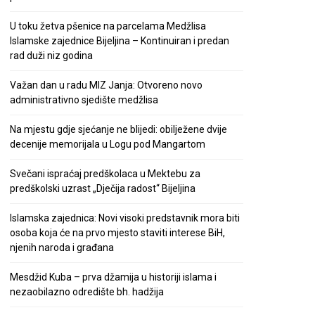
U toku žetva pšenice na parcelama Medžlisa
Islamske zajednice Bijeljina – Kontinuiran i predan
rad duži niz godina
Važan dan u radu MIZ Janja: Otvoreno novo
administrativno sjedište medžlisa
Na mjestu gdje sjećanje ne blijedi: obilježene dvije
decenije memorijala u Logu pod Mangartom
Svečani ispraćaj predškolaca u Mektebu za
predškolski uzrast „Dječija radost“ Bijeljina
Islamska zajednica: Novi visoki predstavnik mora biti
osoba koja će na prvo mjesto staviti interese BiH,
njenih naroda i građana
Mesdžid Kuba – prva džamija u historiji islama i
nezaobilazno odredište bh. hadžija