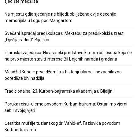
sjedište medžlisa
Na mjestu gdje sjećanje ne blijedi: obilježene dvije decenije
memorijala u Logu pod Mangartom
Svečani ispraćaj predškolaca u Mektebu za predškolski uzrast
„Dječija radost“ Bijeljina
Islamska zajednica: Novi visoki predstavnik mora biti osoba koja će
na prvo mjesto staviti interese BiH, njenih naroda i građana
Mesdžid Kuba – prva džamija u historiji islama i nezaobilazno
odredište bh. hadžija
Tradicionalna, 23. Kurban-bajramska akademija u Bijeljini
Poruka reisul-uleme povodom Kurban-bajrama: Ostanimo vjerni
sebi i svojoj vjeri
Čestitka muftije tuzlanskog dr. Vahid-ef. Fazlovića povodom
Kurban-bajrama