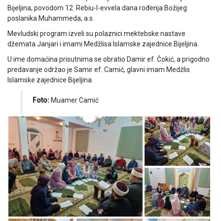
Bijeljina, povodom 12. Rebiu-l-evvela dana rođenja Božijeg
poslanika Muhammeda, a.s.
Mevludski program izveli su polaznici mektebske nastave
džemata Janjari i imami Medžlisa Islamske zajednice Bijeljina.
U ime domaćina prisutnima se obratio Damir ef. Čokić, a prigodno
predavanje održao je Samir ef. Camić, glavni imam Medžlis
Islamske zajednice Bijeljina.
Foto:
Muamer Camić