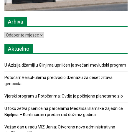
Arhiva
Arhiva
Aktuelno
U Azizija džamiji u Glinjima upriličen je svečani mevludski program
Potočari: Reisul-ulema predvodio dženazu za deset žrtava
genocida
Vjerski program u Potočarima: Ovdje je počinjeno planetarno zlo
U toku žetva pšenice na parcelama Medžlisa Islamske zajednice
Bijeljina – Kontinuiran i predan rad duži niz godina
Važan dan u radu MIZ Janja: Otvoreno novo administrativno