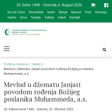
Skip
Skip
23. Safer 1448. - Četvrtak, 6. August 2026.
to
to
Kur'an Časni
Resulullah
Islam
Šerijat
Namaz
Post
Historija
navigation
content
Hadisi
Dove
Tarikati
Vaktija
Vakuf
Kontakt
Medžlis Islamske
Službena web prezentacija
Primary
zajednice Bijeljina
Menu
Početna stranica
Vijesti
Mevlud u džematu Janjari povodom rođenja Božijeg poslanika
Muhammeda, a.s.
Mevlud u džematu Janjari
povodom rođenja Božijeg
poslanika Muhammeda, a.s.
26. Rebiul-evvel 1444. - Subota, 22. Oktobar 2022.