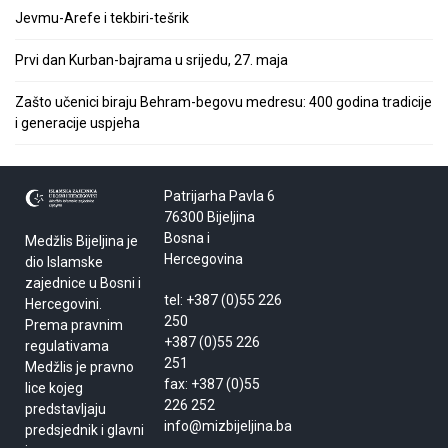
Jevmu-Arefe i tekbiri-tešrik
Prvi dan Kurban-bajrama u srijedu, 27. maja
Zašto učenici biraju Behram-begovu medresu: 400 godina tradicije
i generacije uspjeha
Patrijarha Pavla 6
76300 Bijeljina
Bosna i
Medžlis Bijeljina je
Hercegovina
dio Islamske
zajednice u Bosni i
tel: +387 (0)55 226
Hercegovini.
250
Prema pravnim
+387 (0)55 226
regulativama
251
Medžlis je pravno
fax: +387 (0)55
lice kojeg
226 252
predstavljaju
info@mizbijeljina.ba
predsjednik i glavni