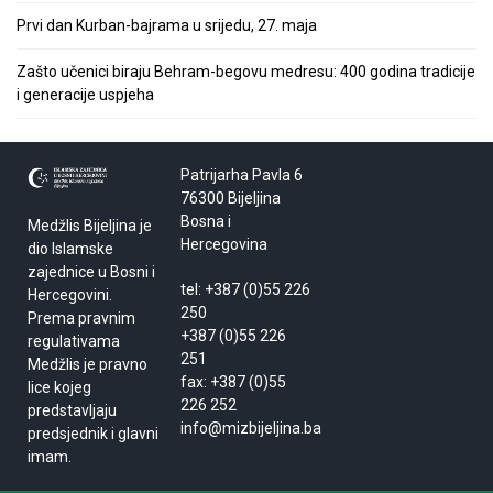
Prvi dan Kurban-bajrama u srijedu, 27. maja
Zašto učenici biraju Behram-begovu medresu: 400 godina tradicije
i generacije uspjeha
Patrijarha Pavla 6
76300 Bijeljina
Bosna i
Medžlis Bijeljina je
Hercegovina
dio Islamske
zajednice u Bosni i
tel: +387 (0)55 226
Hercegovini.
250
Prema pravnim
+387 (0)55 226
regulativama
251
Medžlis je pravno
fax: +387 (0)55
lice kojeg
226 252
predstavljaju
info@mizbijeljina.ba
predsjednik i glavni
imam.