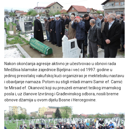
Nakon okončanja agresije aktivno je učestvovao u obnovi rada
Medžlisa Islamske zajednice Bijeljina i već od 1997. godine u
jedinoj preostaloj vakufskoj kući organizirao je mektebsku nastavu
i obavljanje namaza. Potom su stigli mladi imami Samir ef. Camić
te Mirsad ef. Okanović koji su preuzeli emanet teškog imamskog
posla i, uz članove Izvršnog i Građevinskog odbora, nosili breme
obnove džamija u ovom dijelu Bosne i Hercegovine.