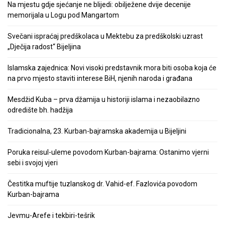
Na mjestu gdje sjećanje ne blijedi: obilježene dvije decenije
memorijala u Logu pod Mangartom
Svečani ispraćaj predškolaca u Mektebu za predškolski uzrast
„Dječija radost“ Bijeljina
Islamska zajednica: Novi visoki predstavnik mora biti osoba koja će
na prvo mjesto staviti interese BiH, njenih naroda i građana
Mesdžid Kuba – prva džamija u historiji islama i nezaobilazno
odredište bh. hadžija
Tradicionalna, 23. Kurban-bajramska akademija u Bijeljini
Poruka reisul-uleme povodom Kurban-bajrama: Ostanimo vjerni
sebi i svojoj vjeri
Čestitka muftije tuzlanskog dr. Vahid-ef. Fazlovića povodom
Kurban-bajrama
Jevmu-Arefe i tekbiri-tešrik