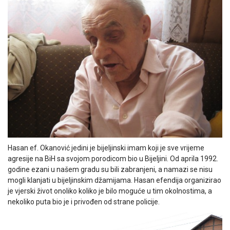
Hasan ef. Okanović jedini je bijeljinski imam koji je sve vrijeme
agresije na BiH sa svojom porodicom bio u Bijeljini. Od aprila 1992.
godine ezani u našem gradu su bili zabranjeni, a namazi se nisu
mogli klanjati u bijeljinskim džamijama. Hasan efendija organizirao
je vjerski život onoliko koliko je bilo moguće u tim okolnostima, a
nekoliko puta bio je i privođen od strane policije.