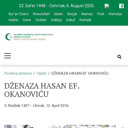
Skip
Skip
23. Safer 1448. - Četvrtak, 6. August 2026.
to
to
Kur'an Časni
Resulullah
Islam
Šerijat
Namaz
Post
Historija
navigation
content
Hadisi
Dove
Tarikati
Vaktija
Vakuf
Kontakt
Medžlis Islamske
Službena web prezentacija
Primary
zajednice Bijeljina
Menu
Početna stranica
Vijesti
DŽENAZA HASAN EF. OKANOVIĆU
DŽENAZA HASAN EF.
OKANOVIĆU
5. Redžeb 1437. - Utorak, 12. April 2016.