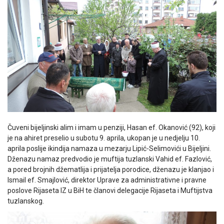
Čuveni bijeljinski alim i imam u penziji, Hasan ef. Okanović (92), koji
je na ahiret preselio u subotu 9. aprila, ukopan je u nedjelju 10.
aprila poslije ikindija namaza u mezarju Lipić-Selimovići u Bijeljini.
Dženazu namaz predvodio je muftija tuzlanski Vahid ef. Fazlović,
a pored brojnih džematlija i prijatelja porodice, dženazu je klanjao i
Ismail ef. Smajlović, direktor Uprave za administrativne i pravne
poslove Rijaseta IZ u BiH te članovi delegacije Rijaseta i Muftijstva
tuzlanskog.