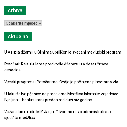
Arhiva
Arhiva
Aktuelno
U Azizija džamiji u Glinjima upriličen je svečani mevludski program
Potočari: Reisul-ulema predvodio dženazu za deset žrtava
genocida
Vjerski program u Potočarima: Ovdje je počinjeno planetarno zlo
U toku žetva pšenice na parcelama Medžlisa Islamske zajednice
Bijeljina – Kontinuiran i predan rad duži niz godina
Važan dan u radu MIZ Janja: Otvoreno novo administrativno
sjedište medžlisa