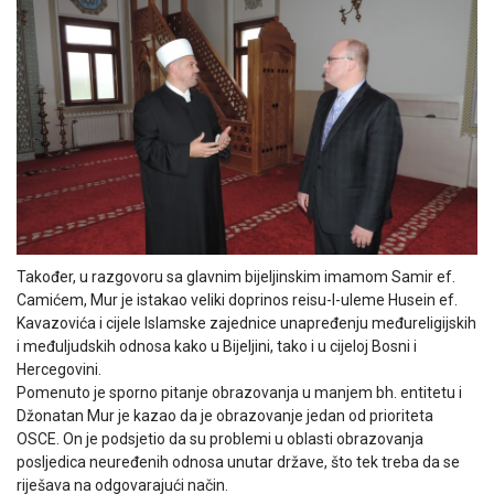
Također, u razgovoru sa glavnim bijeljinskim imamom Samir ef.
Camićem, Mur je istakao veliki doprinos reisu-l-uleme Husein ef.
Kavazovića i cijele Islamske zajednice unapređenju međureligijskih
i međuljudskih odnosa kako u Bijeljini, tako i u cijeloj Bosni i
Hercegovini.
Pomenuto je sporno pitanje obrazovanja u manjem bh. entitetu i
Džonatan Mur je kazao da je obrazovanje jedan od prioriteta
OSCE. On je podsjetio da su problemi u oblasti obrazovanja
posljedica neuređenih odnosa unutar države, što tek treba da se
riješava na odgovarajući način.