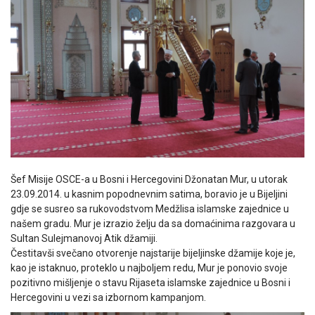
Šef Misije OSCE-a u Bosni i Hercegovini Džonatan Mur, u utorak
23.09.2014. u kasnim popodnevnim satima, boravio je u Bijeljini
gdje se susreo sa rukovodstvom Medžlisa islamske zajednice u
našem gradu. Mur je izrazio želju da sa domaćinima razgovara u
Sultan Sulejmanovoj Atik džamiji.
Čestitavši svečano otvorenje najstarije bijeljinske džamije koje je,
kao je istaknuo, proteklo u najboljem redu, Mur je ponovio svoje
pozitivno mišljenje o stavu Rijaseta islamske zajednice u Bosni i
Hercegovini u vezi sa izbornom kampanjom.