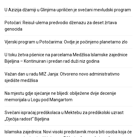
U Azizija džamiji u Glinjima upriličen je svečani mevludski program
Potočari: Reisul-ulema predvodio dženazu za deset žrtava
genocida
Vjerski program u Potočarima: Ovdje je počinjeno planetarno zlo
U toku žetva pšenice na parcelama Medžlisa Islamske zajednice
Bijeljina – Kontinuiran i predan rad duži niz godina
Važan dan u radu MIZ Janja: Otvoreno novo administrativno
sjedište medžlisa
Na mjestu gdje sjećanje ne blijedi: obilježene dvije decenije
memorijala u Logu pod Mangartom
Svečani ispraćaj predškolaca u Mektebu za predškolski uzrast
„Dječija radost“ Bijeljina
Islamska zajednica: Novi visoki predstavnik mora biti osoba koja će