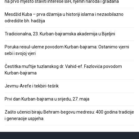
na prvo mjesto staviti interese BiH, njenih naroda i građana
Mesdžid Kuba – prva džamija u historiji islama i nezaobilazno
odredište bh. hadžija
Tradicionalna, 23. Kurban-bajramska akademija u Bijeljini
Poruka reisul-uleme povodom Kurban-bajrama: Ostanimo vjerni
sebi i svojoj vjeri
Čestitka muftije tuzlanskog dr. Vahid-ef. Fazlovića povodom
Kurban-bajrama
Jevmu-Arefe i tekbiri-tešrik
Prvi dan Kurban-bajrama u srijedu, 27. maja
Zašto učenici biraju Behram-begovu medresu: 400 godina tradicije
i generacije uspjeha