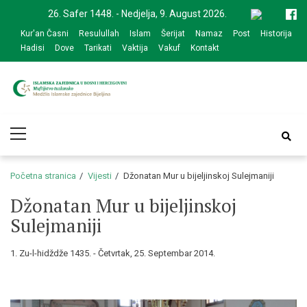
Skip
Skip
26. Safer 1448. - Nedjelja, 9. August 2026.
to
to
Kur'an Časni
Resulullah
Islam
Šerijat
Namaz
Post
Historija
navigation
content
Hadisi
Dove
Tarikati
Vaktija
Vakuf
Kontakt
Medžlis Islamske
Službena web prezentacija
Primary
zajednice Bijeljina
Menu
Početna stranica
Vijesti
Džonatan Mur u bijeljinskoj Sulejmaniji
Džonatan Mur u bijeljinskoj
Sulejmaniji
1. Zu-l-hidždže 1435. - Četvrtak, 25. Septembar 2014.