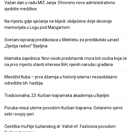
Važan dan u radu MIZ Janja: Otvoreno novo administrativno
sjedište medžlisa
Na mjestu gdje sjećanje ne blijedi: obilježene dvije decenije
memorijala u Logu pod Mangartom
Svečani ispraćaj predškolaca u Mektebu za predškolski uzrast
„Dječija radost“ Bijeljina
Islamska zajednica: Novi visoki predstavnik mora biti osoba koja će
na prvo mjesto staviti interese BiH, njenih naroda i građana
Mesdžid Kuba – prva džamija u historiji islama i nezaobilazno
odredište bh. hadžija
Tradicionalna, 23. Kurban-bajramska akademija u Bijeljini
Poruka reisul-uleme povodom Kurban-bajrama: Ostanimo vjerni
sebi i svojoj vjeri
Čestitka muftije tuzlanskog dr. Vahid-ef. Fazlovića povodom