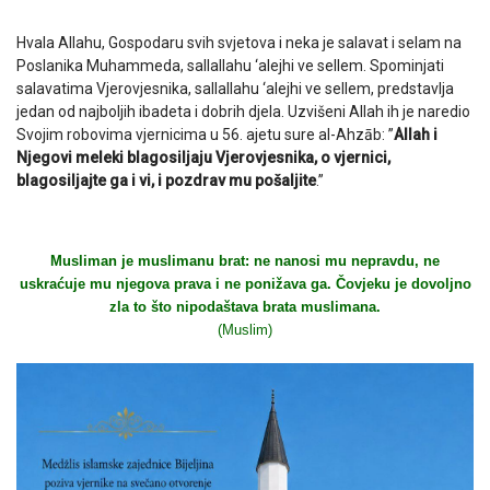
Hvala Allahu, Gospodaru svih svjetova i neka je salavat i selam na
Poslanika Muhammeda, sallallahu ‘alejhi ve sellem. Spominjati
salavatima Vjerovjesnika, sallallahu ‘alejhi ve sellem, predstavlja
jedan od najboljih ibadeta i dobrih djela. Uzvišeni Allah ih je naredio
Svojim robovima vjernicima u 56. ajetu sure al-Ahzāb: ”
Allah i
Njegovi meleki blagosiljaju Vjerovjesnika, o vjernici,
blagosiljajte ga i vi, i pozdrav mu pošaljite
.”
Musliman je muslimanu brat: ne nanosi mu nepravdu, ne
uskraćuje mu njegova prava i ne ponižava ga. Čovjeku je dovoljno
zla to što nipodaštava brata muslimana.
(Muslim)