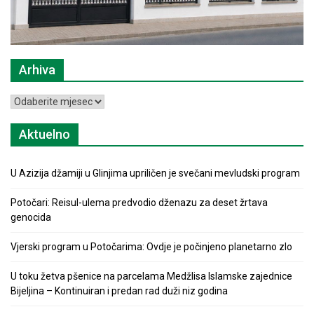
Arhiva
Arhiva
Aktuelno
U Azizija džamiji u Glinjima upriličen je svečani mevludski program
Potočari: Reisul-ulema predvodio dženazu za deset žrtava
genocida
Vjerski program u Potočarima: Ovdje je počinjeno planetarno zlo
U toku žetva pšenice na parcelama Medžlisa Islamske zajednice
Bijeljina – Kontinuiran i predan rad duži niz godina