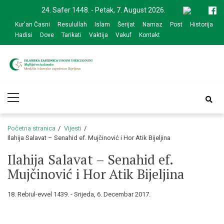
Skip
Skip
24. Safer 1448. - Petak, 7. August 2026.
to
to
Kur'an Časni
Resulullah
Islam
Šerijat
Namaz
Post
Historija
navigation
content
Hadisi
Dove
Tarikati
Vaktija
Vakuf
Kontakt
Medžlis Islamske
Službena web prezentacija
Primary
zajednice Bijeljina
Menu
Početna stranica
Vijesti
Ilahija Salavat – Senahid ef. Mujčinović i Hor Atik Bijeljina
Ilahija Salavat – Senahid ef.
Mujčinović i Hor Atik Bijeljina
18. Rebiul-evvel 1439. - Srijeda, 6. Decembar 2017.