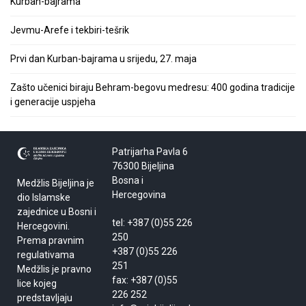
Kurban-bajrama
Jevmu-Arefe i tekbiri-tešrik
Prvi dan Kurban-bajrama u srijedu, 27. maja
Zašto učenici biraju Behram-begovu medresu: 400 godina tradicije
i generacije uspjeha
Patrijarha Pavla 6
76300 Bijeljina
Bosna i
Medžlis Bijeljina je
Hercegovina
dio Islamske
zajednice u Bosni i
tel: +387 (0)55 226
Hercegovini.
250
Prema pravnim
+387 (0)55 226
regulativama
251
Medžlis je pravno
fax: +387 (0)55
lice kojeg
226 252
predstavljaju