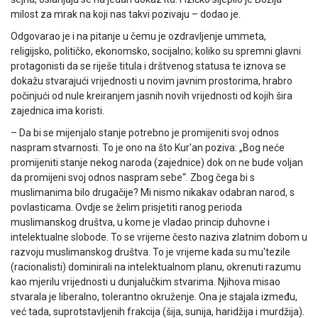
milost za mrak na koji nas takvi pozivaju – dodao je.
Odgovarao je i na pitanje u čemu je ozdravljenje ummeta,
religijsko, političko, ekonomsko, socijalno; koliko su spremni glavni
protagonisti da se riješe titula i drštvenog statusa te iznova se
dokažu stvarajući vrijednosti u novim javnim prostorima, hrabro
počinjući od nule kreiranjem jasnih novih vrijednosti od kojih šira
zajednica ima koristi.
– Da bi se mijenjalo stanje potrebno je promijeniti svoj odnos
naspram stvarnosti. To je ono na što Kur'an poziva: „Bog neće
promijeniti stanje nekog naroda (zajednice) dok on ne bude voljan
da promijeni svoj odnos naspram sebe“. Zbog čega bi s
muslimanima bilo drugačije? Mi nismo nikakav odabran narod, s
povlasticama. Ovdje se želim prisjetiti ranog perioda
muslimanskog društva, u kome je vladao princip duhovne i
intelektualne slobode. To se vrijeme često naziva zlatnim dobom u
razvoju muslimanskog društva. To je vrijeme kada su mu'tezile
(racionalisti) dominirali na intelektualnom planu, okrenuti razumu
kao mjerilu vrijednosti u dunjalučkim stvarima. Njihova misao
stvarala je liberalno, tolerantno okruženje. Ona je stajala između,
već tada, suprotstavljenih frakcija (šija, sunija, haridžija i murdžija).