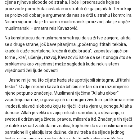
cijena njihove slobode od straha. Hoće li predrasude koje se
proizvode pomoći da savladamo strah ili će ga pojačati. Teror koji
se proizvodi dobar je argument da nas se drži u strahu i kontrolira.
Nisam siguran da je to samo muslimanski proizvod, ako je uopće
muslimanski – smatra reis Kavazović.
Na konstataciju da muslimani smatraju da su žrtve zavjere, ali da
se s druge strane, još bave pitanjima, „početnog iftitahi tekbira,
kraće ili duže pantalone, kraća ili duža brada“, zapostavljajući pri
tome „ikre“, učenje , razvoj, Kavazović ističe da se iz onoga što se
proklamira kao vrijednost može sagledati kuda neki sistem
vrijednosti želi ljude odvesti.
– Jasno mi je na što ciljate kada ste upotrijebili sintagmu „iftitahi
tekbir“. Ovdje moram kazati da bih bio sretan da mi razumijemo
njeno potpuno značenje. Muslimani riječima “Allahu ekber“
započinju namaz, izgovaraju ih u mnogim životnim prilikama sreće
i radosti, slaveći slobodu koju te riječi i čista vjera u jednoga Allaha
donose. Allah je veliki u svojoj milosti i samilosti, u stvaranju, u
svetosti održavanja života, pravde, milosrđa itd. Značenje tih riječi
je daleko iznad zabluda neznalica, koji hoće da svi muslimani nose
pantalone ili galabiju iste dužine, da svi treba da slijede jednog
šejha, oslanjaju se na jedan dokaz itd. Fizičko sljepilo je Božija