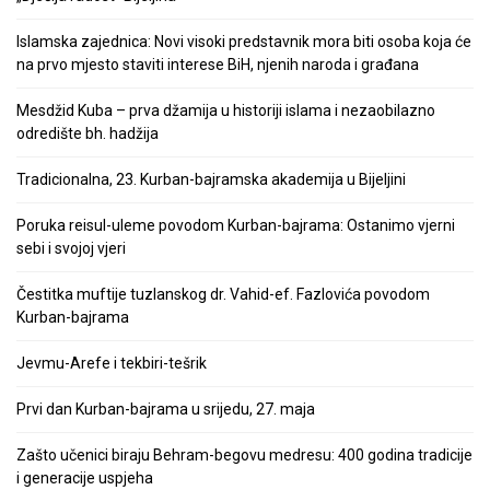
Islamska zajednica: Novi visoki predstavnik mora biti osoba koja će
na prvo mjesto staviti interese BiH, njenih naroda i građana
Mesdžid Kuba – prva džamija u historiji islama i nezaobilazno
odredište bh. hadžija
Tradicionalna, 23. Kurban-bajramska akademija u Bijeljini
Poruka reisul-uleme povodom Kurban-bajrama: Ostanimo vjerni
sebi i svojoj vjeri
Čestitka muftije tuzlanskog dr. Vahid-ef. Fazlovića povodom
Kurban-bajrama
Jevmu-Arefe i tekbiri-tešrik
Prvi dan Kurban-bajrama u srijedu, 27. maja
Zašto učenici biraju Behram-begovu medresu: 400 godina tradicije
i generacije uspjeha