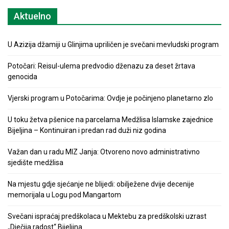
Aktuelno
U Azizija džamiji u Glinjima upriličen je svečani mevludski program
Potočari: Reisul-ulema predvodio dženazu za deset žrtava
genocida
Vjerski program u Potočarima: Ovdje je počinjeno planetarno zlo
U toku žetva pšenice na parcelama Medžlisa Islamske zajednice
Bijeljina – Kontinuiran i predan rad duži niz godina
Važan dan u radu MIZ Janja: Otvoreno novo administrativno
sjedište medžlisa
Na mjestu gdje sjećanje ne blijedi: obilježene dvije decenije
memorijala u Logu pod Mangartom
Svečani ispraćaj predškolaca u Mektebu za predškolski uzrast
„Dječija radost“ Bijeljina