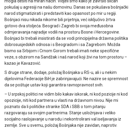
mogla desiti na miran način. Vidjeli smo kako je završio sličan
pokušaj u agresiji na našu domovinu. Danas se pokušava bošnjački
narod stigmatizirati i predstaviti kao opasnost po mir u regiji.
Bošnjaci nisu nikada nikome bili prijetnja, već isključivo žrtva
gotovo dva stoljeća. Beograd i Zagreb bi svoja međusobna
odmjeravanja najradije vodili na prostoru Bosne i Hercegovine.
Bošnjaci bi trebali insistirati da se vodi principijelna državna politika
dobrosusjedskih odnosa i s Beogradom i sa Zagrebom. Možda
bismo sa Srbijom i Crnom Gorom trebali imati neke specifične
veze, s obzirom na Sandžak i naš narod koji živi na tom prostoru –
kazao je Kavazović.
S druge strane, dodaje, položaj Bošnjaka u RS-u, ali i u nekim
dijelovima Federacije BiH je zabrinjavajući. Ne nazire se spremnost
da se poštuje ustav koji garantira ravnopravnost svih.
– U srpskoj politici ne vidim bilo kakav iskorak, ni kod pozicije ni kod
opozicije, niti kod partnera u vlasti na državnom nivou. Nije mi
poznato da li političke stranke SDA i SBB o tom pitanju
razgovaraju sa svojim partnerima. Stanje usložnjava i veliko
socijalno raslojavanje u narodu i nekontrolirani val iseljavanja iz
zemlje. Sve u svemu, položaj Bošnjaka nije zavidan, naprotiv.