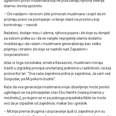
uglavnom protiv muslimana koji ne podržavaju njihova viđenja
islama i života općenito.
– Oni nasiljem i terorom žele primorati muslimane i svijet da im
priznaju pravo na postojanje i vršenje vlasti na prostoru koji
kontroliraju – navodi.
Nažalost, dodaje reisu-l-ulema, njihova pojava i zlo koje su donijeli
sa sobom prilika su i da se vanjski neprijatelji islama dodatno
mobiliziraju i da i islam i muslimane generaliziraju kao veliku
prijetnju i strašno zlo koje se nadvilo nad Zapadom i
čovječanstvom.
Izlaz iz toga ćorsokaka, smatra Kavazović, muslimani moraju
tražiti u izgradnji principa unutarnjeg jedinstva u različitosti, na koji
poziva Kur'an: “Ova vaša zajednica jedna je zajednica; Ja sam vaš
Gospodar, pa Mi pokorni budite”.
Kaže da ova generacija muslimana svoje izbavljenje može postići
ugledajući se na principijelan stav Ebu Hanife (našeg imama u
mezhebu), po kojem se ni za jednoga pripadnika Kible ne može
reći da je otpadnik od zajednice, makar bio i grešnik.
– Mržnja prema drugima i izopćavanje ljudi iz zajednice prvi su