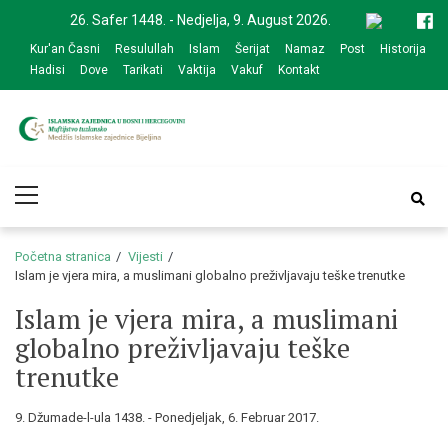
Skip
Skip
26. Safer 1448. - Nedjelja, 9. August 2026.
to
to
Kur'an Časni
Resulullah
Islam
Šerijat
Namaz
Post
Historija
navigation
content
Hadisi
Dove
Tarikati
Vaktija
Vakuf
Kontakt
Medžlis Islamske
Službena web prezentacija
Primary
zajednice Bijeljina
Menu
Početna stranica
Vijesti
Islam je vjera mira, a muslimani globalno preživljavaju teške trenutke
Islam je vjera mira, a muslimani
globalno preživljavaju teške
trenutke
9. Džumade-l-ula 1438. - Ponedjeljak, 6. Februar 2017.