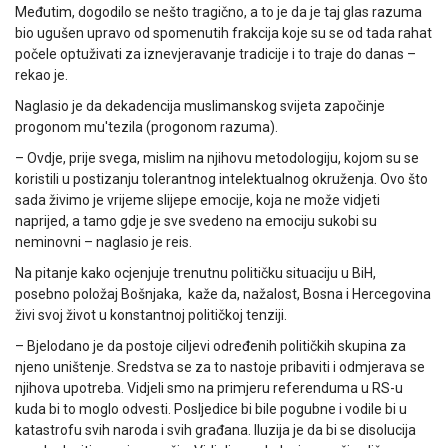
Međutim, dogodilo se nešto tragično, a to je da je taj glas razuma
bio ugušen upravo od spomenutih frakcija koje su se od tada rahat
počele optuživati za iznevjeravanje tradicije i to traje do danas –
rekao je.
Naglasio je da dekadencija muslimanskog svijeta započinje
progonom mu'tezila (progonom razuma).
– Ovdje, prije svega, mislim na njihovu metodologiju, kojom su se
koristili u postizanju tolerantnog intelektualnog okruženja. Ovo što
sada živimo je vrijeme slijepe emocije, koja ne može vidjeti
naprijed, a tamo gdje je sve svedeno na emociju sukobi su
neminovni – naglasio je reis.
Na pitanje kako ocjenjuje trenutnu političku situaciju u BiH,
posebno položaj Bošnjaka, kaže da, nažalost, Bosna i Hercegovina
živi svoj život u konstantnoj političkoj tenziji.
– Bjelodano je da postoje ciljevi određenih političkih skupina za
njeno uništenje. Sredstva se za to nastoje pribaviti i odmjerava se
njihova upotreba. Vidjeli smo na primjeru referenduma u RS-u
kuda bi to moglo odvesti. Posljedice bi bile pogubne i vodile bi u
katastrofu svih naroda i svih građana. Iluzija je da bi se disolucija