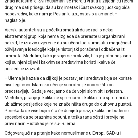
znaci katastrofe. Svi muslimani se moraju vratiti u zajednicu i jedni
drugima dati prisegu da su krv, imetak i čast svakog ljudskog bića
nepovredivi, kako nam je Poslanik, a.s., ostavio u amanet –
naglasio je.
Vjerski autoriteti su u početku smatrali da se radi o nekoj
ekstremnoj grupi koja nema izgleda da preraste u organizirani
pokret, te izrazio uvjerenje da su učeni ljudi sumnjali u mogućnost
oživljavanja ideologije koja je historijski poražena i odbačena iz
ummeta. Međutim, kako je vrijeme prolazilo, bilo je potpuno jasno
koji su njeni ciljevi i kakvim se sredstvima koristi i kakve će
posljedice izazvati.
– Ulema je kazala da cilj koji je postavljen i sredstva koja se koriste
nisu legitimni. Islamsko učenje suprotno je onome što oni
predstavljaju. Sada je već jasno da će vojni slom biti izvjestan.
Međutim, pitanje je koliko se spremamo i koliko smo spremni da
ublažimo posljedice koje ne znače ništa drugo do duhovnu pustoš.
Ponekada se više bojim šta će donijeti poraz, ukoliko ne budemo
sposobni da se praznina popuni, a teška rana očisti i previje na
pravi način – istakao je reisu-l-ulema.
Odgovarajući na pitanje kako nemuslimane u Evropi, SAD-u i