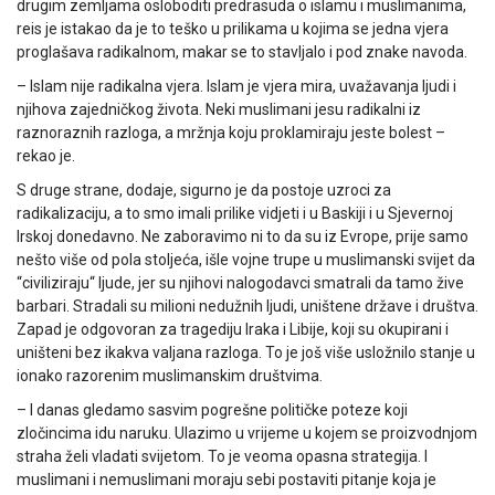
drugim zemljama osloboditi predrasuda o islamu i muslimanima,
reis je istakao da je to teško u prilikama u kojima se jedna vjera
proglašava radikalnom, makar se to stavljalo i pod znake navoda.
– Islam nije radikalna vjera. Islam je vjera mira, uvažavanja ljudi i
njihova zajedničkog života. Neki muslimani jesu radikalni iz
raznoraznih razloga, a mržnja koju proklamiraju jeste bolest –
rekao je.
S druge strane, dodaje, sigurno je da postoje uzroci za
radikalizaciju, a to smo imali prilike vidjeti i u Baskiji i u Sjevernoj
Irskoj donedavno. Ne zaboravimo ni to da su iz Evrope, prije samo
nešto više od pola stoljeća, išle vojne trupe u muslimanski svijet da
“civiliziraju“ ljude, jer su njihovi nalogodavci smatrali da tamo žive
barbari. Stradali su milioni nedužnih ljudi, uništene države i društva.
Zapad je odgovoran za tragediju Iraka i Libije, koji su okupirani i
uništeni bez ikakva valjana razloga. To je još više usložnilo stanje u
ionako razorenim muslimanskim društvima.
– I danas gledamo sasvim pogrešne političke poteze koji
zločincima idu naruku. Ulazimo u vrijeme u kojem se proizvodnjom
straha želi vladati svijetom. To je veoma opasna strategija. I
muslimani i nemuslimani moraju sebi postaviti pitanje koja je