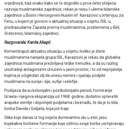
vrijednosti, baš onako kako se to dogodilo u prva četiri stoljeća
razvoja muslimanske zajednice, rekao je reisu-l-ulema Islamske
zajednice u Bosni i Hercegovini Husein ef. Kavazović u intervjuu za
Fenu, u kojem je govorio o aktualnoj situaciji u svijetu, ISIL-u,
predrasudama Zapada prema muslimanima, problemima u BiH,
Srebrenici, Islamskoj zajednici…
Razgovarala: Kanita Aliagić
Komentirajući aktualnu situaciju u svijetu i koliko je štete
muslimanima nanijela grupa ISIL, Kavazović je rekao da globalna
zajednica muslimana preživljava teške trenutke, a da su razlog
unutrašnji antagonizmi izvučeni u javni prostor, i to od neprijatelja
kojima je očigledan cilj da unesu nemire i ojačaju podjele
muslimana na sunije i šije, sufije i selefije.
Podsjeća da su kolonijalni i postkolonijalni period, formiranje
Izraela i njegova ekspanzija od 1968. godine, dodatno opteretili
arapske zemlje i doprinijeli podjelama i beznađu, te da je to bila
borba Davida i Golijata, koja još traje.
Slike koje danas iz tog svijeta dominantno idu u eter, jesu
kojekakve borbene formacije koje oštricu svoje borbe usmjeravaju