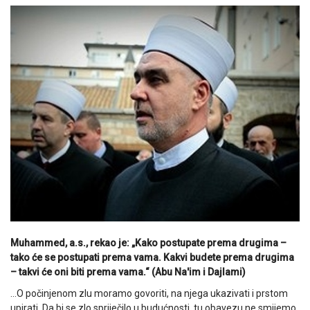
Muhammed, a.s., rekao je: „Kako postupate prema drugima –
tako će se postupati prema vama. Kakvi budete prema drugima
– takvi će oni biti prema vama.“ (Abu Na'im i Dajlami)
…O počinjenom zlu moramo govoriti, na njega ukazivati i prstom
upirati. Da bi se zlo spriječilo u budućnosti, tu obavezu ne smijemo