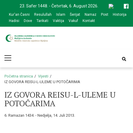
Skip
Skip
23. Safer 1448. - Četvrtak, 6. August 2026.
to
to
Kur'an Časni
Resulullah
Islam
Šerijat
Namaz
Post
Historija
navigation
content
Hadisi
Dove
Tarikati
Vaktija
Vakuf
Kontakt
Medžlis Islamske
Službena web prezentacija
Primary
zajednice Bijeljina
Menu
Početna stranica
Vijesti
IZ GOVORA REISU-L-ULEME U POTOČARIMA
IZ GOVORA REISU-L-ULEME U
POTOČARIMA
6. Ramazan 1434. - Nedjelja, 14. Juli 2013.