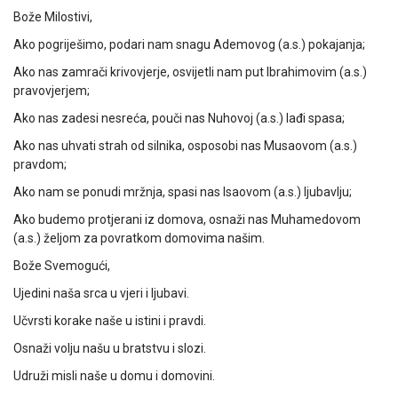
Bože Milostivi,
Ako pogriješimo, podari nam snagu Ademovog (a.s.) pokajanja;
Ako nas zamrači krivovjerje, osvijetli nam put Ibrahimovim (a.s.)
pravovjerjem;
Ako nas zadesi nesreća, pouči nas Nuhovoj (a.s.) lađi spasa;
Ako nas uhvati strah od silnika, osposobi nas Musaovom (a.s.)
pravdom;
Ako nam se ponudi mržnja, spasi nas Isaovom (a.s.) ljubavlju;
Ako budemo protjerani iz domova, osnaži nas Muhamedovom
(a.s.) željom za povratkom domovima našim.
Bože Svemogući,
Ujedini naša srca u vjeri i ljubavi.
Učvrsti korake naše u istini i pravdi.
Osnaži volju našu u bratstvu i slozi.
Udruži misli naše u domu i domovini.