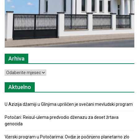
Arhiva
Arhiva
Aktuelno
U Azizija džamiji u Glinjima upriličen je svečani mevludski program
Potočari: Reisul-ulema predvodio dženazu za deset žrtava
genocida
Vjerski program u Potočarima: Ovdje je počinjeno planetarno zlo