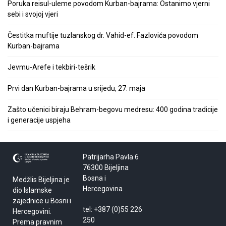
Poruka reisul-uleme povodom Kurban-bajrama: Ostanimo vjerni
sebi i svojoj vjeri
Čestitka muftije tuzlanskog dr. Vahid-ef. Fazlovića povodom
Kurban-bajrama
Jevmu-Arefe i tekbiri-tešrik
Prvi dan Kurban-bajrama u srijedu, 27. maja
Zašto učenici biraju Behram-begovu medresu: 400 godina tradicije
i generacije uspjeha
Patrijarha Pavla 6
76300 Bijeljina
Bosna i
Medžlis Bijeljina je
Hercegovina
dio Islamske
zajednice u Bosni i
tel: +387 (0)55 226
Hercegovini.
250
Prema pravnim