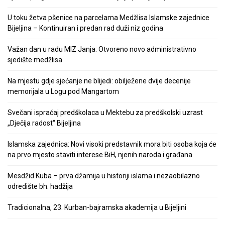
U toku žetva pšenice na parcelama Medžlisa Islamske zajednice
Bijeljina – Kontinuiran i predan rad duži niz godina
Važan dan u radu MIZ Janja: Otvoreno novo administrativno
sjedište medžlisa
Na mjestu gdje sjećanje ne blijedi: obilježene dvije decenije
memorijala u Logu pod Mangartom
Svečani ispraćaj predškolaca u Mektebu za predškolski uzrast
„Dječija radost“ Bijeljina
Islamska zajednica: Novi visoki predstavnik mora biti osoba koja će
na prvo mjesto staviti interese BiH, njenih naroda i građana
Mesdžid Kuba – prva džamija u historiji islama i nezaobilazno
odredište bh. hadžija
Tradicionalna, 23. Kurban-bajramska akademija u Bijeljini