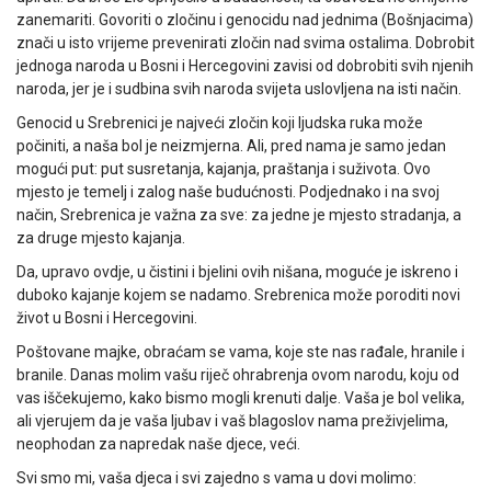
zanemariti. Govoriti o zločinu i genocidu nad jednima (Bošnjacima)
znači u isto vrijeme prevenirati zločin nad svima ostalima. Dobrobit
jednoga naroda u Bosni i Hercegovini zavisi od dobrobiti svih njenih
naroda, jer je i sudbina svih naroda svijeta uslovljena na isti način.
Genocid u Srebrenici je najveći zločin koji ljudska ruka može
počiniti, a naša bol je neizmjerna. Ali, pred nama je samo jedan
mogući put: put susretanja, kajanja, praštanja i suživota. Ovo
mjesto je temelj i zalog naše budućnosti. Podjednako i na svoj
način, Srebrenica je važna za sve: za jedne je mjesto stradanja, a
za druge mjesto kajanja.
Da, upravo ovdje, u čistini i bjelini ovih nišana, moguće je iskreno i
duboko kajanje kojem se nadamo. Srebrenica može poroditi novi
život u Bosni i Hercegovini.
Poštovane majke, obraćam se vama, koje ste nas rađale, hranile i
branile. Danas molim vašu riječ ohrabrenja ovom narodu, koju od
vas iščekujemo, kako bismo mogli krenuti dalje. Vaša je bol velika,
ali vjerujem da je vaša ljubav i vaš blagoslov nama preživjelima,
neophodan za napredak naše djece, veći.
Svi smo mi, vaša djeca i svi zajedno s vama u dovi molimo: