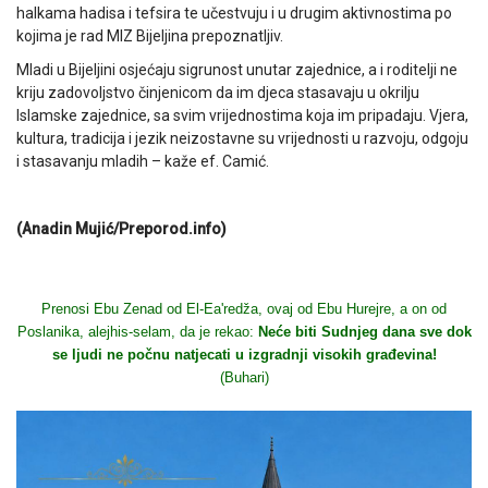
halkama hadisa i tefsira te učestvuju i u drugim aktivnostima po
kojima je rad MIZ Bijeljina prepoznatljiv.
Mladi u Bijeljini osjećaju sigrunost unutar zajednice, a i roditelji ne
kriju zadovoljstvo činjenicom da im djeca stasavaju u okrilju
Islamske zajednice, sa svim vrijednostima koja im pripadaju. Vjera,
kultura, tradicija i jezik neizostavne su vrijednosti u razvoju, odgoju
i stasavanju mladih – kaže ef. Camić.
(Anadin Mujić/Preporod.info)
Prenosi Ebu Zenad od El-Ea'redža, ovaj od Ebu Hurejre, a on od
Poslanika, alejhis-selam, da je rekao:
Neće biti Sudnjeg dana sve dok
se ljudi ne počnu natjecati u izgradnji visokih građevina!
(Buhari)