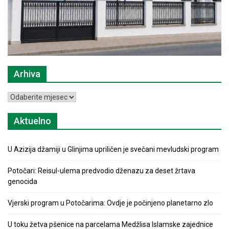
Arhiva
Arhiva
Aktuelno
U Azizija džamiji u Glinjima upriličen je svečani mevludski program
Potočari: Reisul-ulema predvodio dženazu za deset žrtava
genocida
Vjerski program u Potočarima: Ovdje je počinjeno planetarno zlo
U toku žetva pšenice na parcelama Medžlisa Islamske zajednice