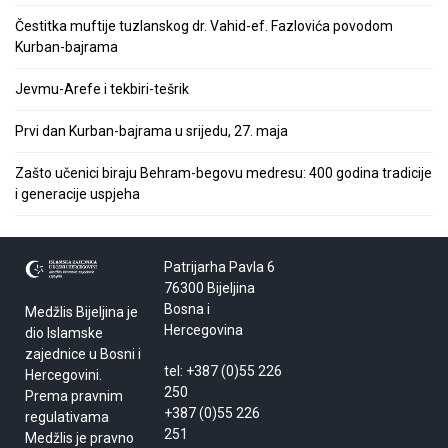
Čestitka muftije tuzlanskog dr. Vahid-ef. Fazlovića povodom
Kurban-bajrama
Jevmu-Arefe i tekbiri-tešrik
Prvi dan Kurban-bajrama u srijedu, 27. maja
Zašto učenici biraju Behram-begovu medresu: 400 godina tradicije
i generacije uspjeha
Patrijarha Pavla 6
76300 Bijeljina
Bosna i
Medžlis Bijeljina je
Hercegovina
dio Islamske
zajednice u Bosni i
tel: +387 (0)55 226
Hercegovini.
250
Prema pravnim
+387 (0)55 226
regulativama
251
Medžlis je pravno