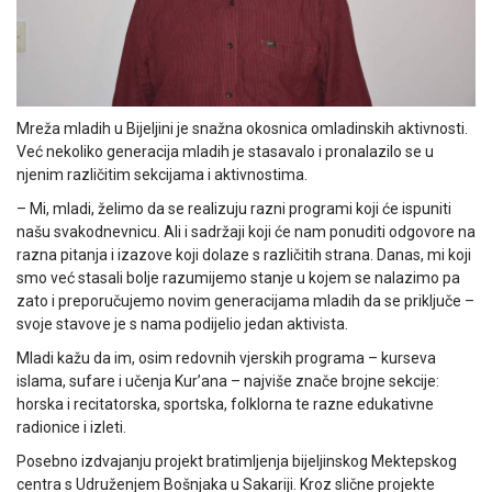
Mreža mladih u Bijeljini je snažna okosnica omladinskih aktivnosti.
Već nekoliko generacija mladih je stasavalo i pronalazilo se u
njenim različitim sekcijama i aktivnostima.
– Mi, mladi, želimo da se realizuju razni programi koji će ispuniti
našu svakodnevnicu. Ali i sadržaji koji će nam ponuditi odgovore na
razna pitanja i izazove koji dolaze s različitih strana. Danas, mi koji
smo već stasali bolje razumijemo stanje u kojem se nalazimo pa
zato i preporučujemo novim generacijama mladih da se priključe –
svoje stavove je s nama podijelio jedan aktivista.
Mladi kažu da im, osim redovnih vjerskih programa – kurseva
islama, sufare i učenja Kur’ana – najviše znače brojne sekcije:
horska i recitatorska, sportska, folklorna te razne edukativne
radionice i izleti.
Posebno izdvajanju projekt bratimljenja bijeljinskog Mektepskog
centra s Udruženjem Bošnjaka u Sakariji. Kroz slične projekte