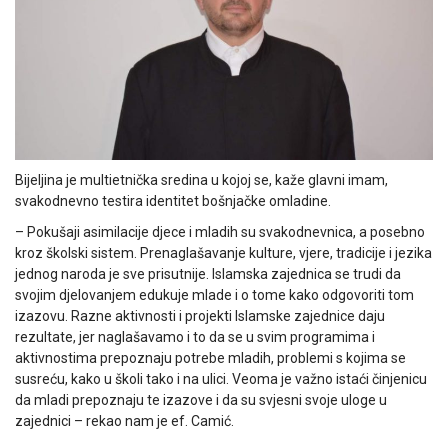
Bijeljina je multietnička sredina u kojoj se, kaže glavni imam,
svakodnevno testira identitet bošnjačke omladine.
– Pokušaji asimilacije djece i mladih su svakodnevnica, a posebno
kroz školski sistem. Prenaglašavanje kulture, vjere, tradicije i jezika
jednog naroda je sve prisutnije. Islamska zajednica se trudi da
svojim djelovanjem edukuje mlade i o tome kako odgovoriti tom
izazovu. Razne aktivnosti i projekti Islamske zajednice daju
rezultate, jer naglašavamo i to da se u svim programima i
aktivnostima prepoznaju potrebe mladih, problemi s kojima se
susreću, kako u školi tako i na ulici. Veoma je važno istaći činjenicu
da mladi prepoznaju te izazove i da su svjesni svoje uloge u
zajednici – rekao nam je ef. Camić.