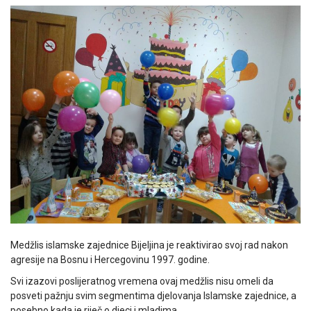
Medžlis islamske zajednice Bijeljina je reaktivirao svoj rad nakon
agresije na Bosnu i Hercegovinu 1997. godine.
Svi izazovi poslijeratnog vremena ovaj medžlis nisu omeli da
posveti pažnju svim segmentima djelovanja Islamske zajednice, a
posebno kada je riječ o djeci i mladima.