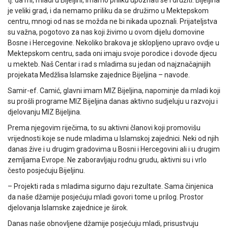
je veliki grad, i da nemamo priliku da se družimo u Mektepskom
centru, mnogi od nas se možda ne bi nikada upoznali. Prijateljstva
su važna, pogotovo za nas koji živimo u ovom dijelu domovine
Bosne i Hercegovine. Nekoliko brakova je sklopljeno upravo ovdje u
Mektepskom centru, sada oni imaju svoje porodice i dovode djecu
u mekteb. Naš Centar i rad s mladima su jedan od najznačajnijih
projekata Medžlisa Islamske zajednice Bijeljina – navode.
Samir-ef. Camić, glavni imam MIZ Bijeljina, napominje da mladi koji
su prošli programe MIZ Bijeljina danas aktivno sudjeluju u razvoju i
djelovanju MIZ Bijeljina.
Prema njegovim riječima, to su aktivni članovi koji promovišu
vrijednosti koje se nude mladima u Islamskoj zajednici. Neki od njih
danas žive i u drugim gradovima u Bosni i Hercegovini ali i u drugim
zemljama Evrope. Ne zaboravljaju rodnu grudu, aktivni su i vrlo
često posjećuju Bijeljinu.
– Projekti rada s mladima sigurno daju rezultate. Sama činjenica
da naše džamije posjećuju mladi govori tome u prilog. Prostor
djelovanja Islamske zajednice je širok.
Danas naše obnovljene džamije posjećuju mladi, prisustvuju