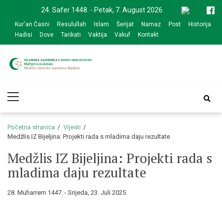
Skip
Skip
24. Safer 1448. - Petak, 7. August 2026.
to
to
Kur'an Časni
Resulullah
Islam
Šerijat
Namaz
Post
Historija
navigation
content
Hadisi
Dove
Tarikati
Vaktija
Vakuf
Kontakt
Medžlis Islamske
Službena web prezentacija
Primary
zajednice Bijeljina
Menu
Početna stranica
Vijesti
Medžlis IZ Bijeljina: Projekti rada s mladima daju rezultate
Medžlis IZ Bijeljina: Projekti rada s
mladima daju rezultate
28. Muharrem 1447. - Srijeda, 23. Juli 2025.