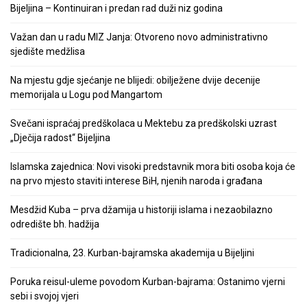
Bijeljina – Kontinuiran i predan rad duži niz godina
Važan dan u radu MIZ Janja: Otvoreno novo administrativno
sjedište medžlisa
Na mjestu gdje sjećanje ne blijedi: obilježene dvije decenije
memorijala u Logu pod Mangartom
Svečani ispraćaj predškolaca u Mektebu za predškolski uzrast
„Dječija radost“ Bijeljina
Islamska zajednica: Novi visoki predstavnik mora biti osoba koja će
na prvo mjesto staviti interese BiH, njenih naroda i građana
Mesdžid Kuba – prva džamija u historiji islama i nezaobilazno
odredište bh. hadžija
Tradicionalna, 23. Kurban-bajramska akademija u Bijeljini
Poruka reisul-uleme povodom Kurban-bajrama: Ostanimo vjerni
sebi i svojoj vjeri