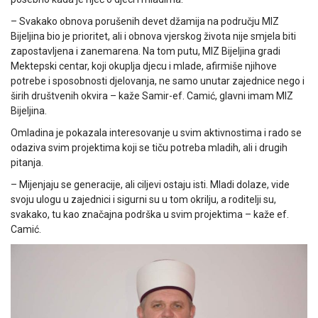
– Svakako obnova porušenih devet džamija na području MIZ
Bijeljina bio je prioritet, ali i obnova vjerskog života nije smjela biti
zapostavljena i zanemarena. Na tom putu, MIZ Bijeljina gradi
Mektepski centar, koji okuplja djecu i mlade, afirmiše njihove
potrebe i sposobnosti djelovanja, ne samo unutar zajednice nego i
širih društvenih okvira – kaže Samir-ef. Camić, glavni imam MIZ
Bijeljina.
Omladina je pokazala interesovanje u svim aktivnostima i rado se
odaziva svim projektima koji se tiču potreba mladih, ali i drugih
pitanja.
– Mijenjaju se generacije, ali ciljevi ostaju isti. Mladi dolaze, vide
svoju ulogu u zajednici i sigurni su u tom okrilju, a roditelji su,
svakako, tu kao značajna podrška u svim projektima – kaže ef.
Camić.