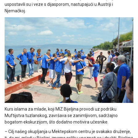
uspostavili su i veze s dijasporom, nastupajući u Austriji i
Njemačkoj.
Kurs islama za mlade, koji MIZ Bijeljina provodi uz podršku
Muftijstva tuzlanskog, završava se zanimljivom, sadržajno
bogatom ekskurzijom, što dodatno motivira učesnike.
– Cilj našeg okupljanja u Mektepskom centru je svakako druženje,
tj. da mi, mladi u Bijeljini, imamo priliku upoznati se i družiti. Bijeljina