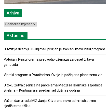
Arhiva
Arhiva
Aktuelno
U Azizija džamiji u Glinjima upriličen je svečani mevludski program
Potočari: Reisul-ulema predvodio dženazu za deset žrtava
genocida
Vjerski program u Potočarima: Ovdje je počinjeno planetarno zlo
U toku žetva pšenice na parcelama Medžlisa Islamske zajednice
Bijeljina – Kontinuiran i predan rad duži niz godina
Važan dan u radu MIZ Janja: Otvoreno novo administrativno
sjedište medžlisa