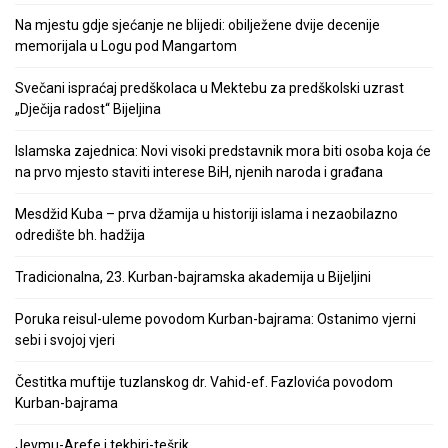
Na mjestu gdje sjećanje ne blijedi: obilježene dvije decenije
memorijala u Logu pod Mangartom
Svečani ispraćaj predškolaca u Mektebu za predškolski uzrast
„Dječija radost“ Bijeljina
Islamska zajednica: Novi visoki predstavnik mora biti osoba koja će
na prvo mjesto staviti interese BiH, njenih naroda i građana
Mesdžid Kuba – prva džamija u historiji islama i nezaobilazno
odredište bh. hadžija
Tradicionalna, 23. Kurban-bajramska akademija u Bijeljini
Poruka reisul-uleme povodom Kurban-bajrama: Ostanimo vjerni
sebi i svojoj vjeri
Čestitka muftije tuzlanskog dr. Vahid-ef. Fazlovića povodom
Kurban-bajrama
Jevmu-Arefe i tekbiri-tešrik