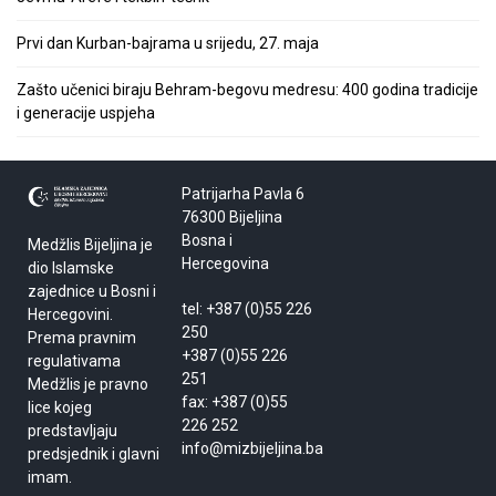
Prvi dan Kurban-bajrama u srijedu, 27. maja
Zašto učenici biraju Behram-begovu medresu: 400 godina tradicije
i generacije uspjeha
Patrijarha Pavla 6
76300 Bijeljina
Bosna i
Medžlis Bijeljina je
Hercegovina
dio Islamske
zajednice u Bosni i
tel: +387 (0)55 226
Hercegovini.
250
Prema pravnim
+387 (0)55 226
regulativama
251
Medžlis je pravno
fax: +387 (0)55
lice kojeg
226 252
predstavljaju
info@mizbijeljina.ba
predsjednik i glavni
imam.