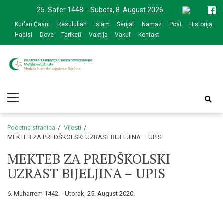
Skip
Skip
25. Safer 1448. - Subota, 8. August 2026.
to
to
Kur'an Časni
Resulullah
Islam
Šerijat
Namaz
Post
Historija
navigation
content
Hadisi
Dove
Tarikati
Vaktija
Vakuf
Kontakt
Medžlis Islamske
Službena web prezentacija
Primary
zajednice Bijeljina
Menu
Početna stranica
Vijesti
MEKTEB ZA PREDŠKOLSKI UZRAST BIJELJINA – UPIS
MEKTEB ZA PREDŠKOLSKI
UZRAST BIJELJINA – UPIS
6. Muharrem 1442. - Utorak, 25. August 2020.