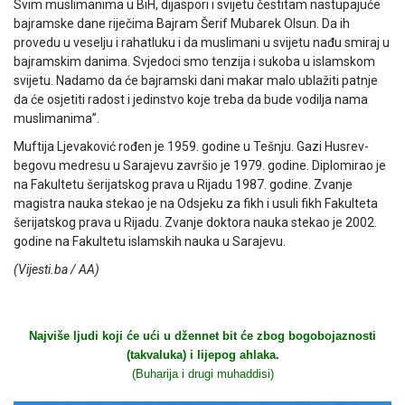
Svim muslimanima u BiH, dijaspori i svijetu čestitam nastupajuće
bajramske dane riječima Bajram Šerif Mubarek Olsun. Da ih
provedu u veselju i rahatluku i da muslimani u svijetu nađu smiraj u
bajramskim danima. Svjedoci smo tenzija i sukoba u islamskom
svijetu. Nadamo da će bajramski dani makar malo ublažiti patnje
da će osjetiti radost i jedinstvo koje treba da bude vodilja nama
muslimanima”.
Muftija Ljevaković rođen je 1959. godine u Tešnju. Gazi Husrev-
begovu medresu u Sarajevu završio je 1979. godine. Diplomirao je
na Fakultetu šerijatskog prava u Rijadu 1987. godine. Zvanje
magistra nauka stekao je na Odsjeku za fikh i usuli fikh Fakulteta
šerijatskog prava u Rijadu. Zvanje doktora nauka stekao je 2002.
godine na Fakultetu islamskih nauka u Sarajevu.
(Vijesti.ba / AA)
Najviše ljudi koji će ući u džennet bit će zbog bogobojaznosti
(takvaluka) i lijepog ahlaka.
(Buharija i drugi muhaddisi)