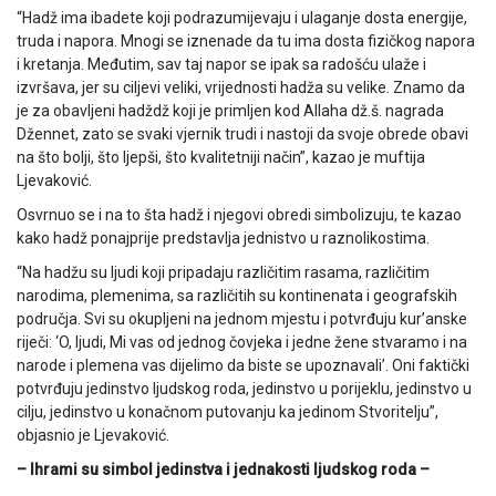
“Hadž ima ibadete koji podrazumijevaju i ulaganje dosta energije,
truda i napora. Mnogi se iznenade da tu ima dosta fizičkog napora
i kretanja. Međutim, sav taj napor se ipak sa radošću ulaže i
izvršava, jer su ciljevi veliki, vrijednosti hadža su velike. Znamo da
je za obavljeni hadždž koji je primljen kod Allaha dž.š. nagrada
Džennet, zato se svaki vjernik trudi i nastoji da svoje obrede obavi
na što bolji, što ljepši, što kvalitetniji način”, kazao je muftija
Ljevaković.
Osvrnuo se i na to šta hadž i njegovi obredi simbolizuju, te kazao
kako hadž ponajprije predstavlja jednistvo u raznolikostima.
“Na hadžu su ljudi koji pripadaju različitim rasama, različitim
narodima, plemenima, sa različitih su kontinenata i geografskih
područja. Svi su okupljeni na jednom mjestu i potvrđuju kur’anske
riječi: ‘O, ljudi, Mi vas od jednog čovjeka i jedne žene stvaramo i na
narode i plemena vas dijelimo da biste se upoznavali’. Oni faktički
potvrđuju jedinstvo ljudskog roda, jedinstvo u porijeklu, jedinstvo u
cilju, jedinstvo u konačnom putovanju ka jedinom Stvoritelju”,
objasnio je Ljevaković.
– Ihrami su simbol jedinstva i jednakosti ljudskog roda –