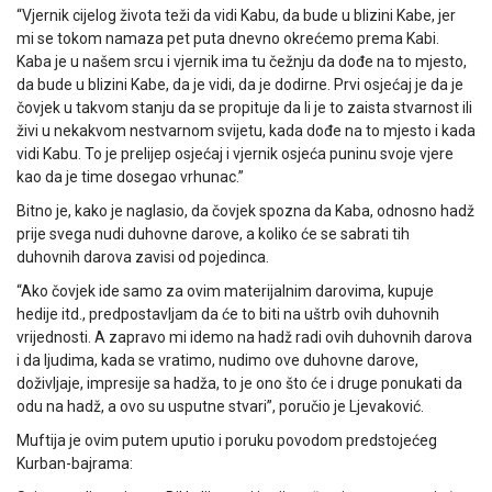
“Vjernik cijelog života teži da vidi Kabu, da bude u blizini Kabe, jer
mi se tokom namaza pet puta dnevno okrećemo prema Kabi.
Kaba je u našem srcu i vjernik ima tu čežnju da dođe na to mjesto,
da bude u blizini Kabe, da je vidi, da je dodirne. Prvi osjećaj je da je
čovjek u takvom stanju da se propituje da li je to zaista stvarnost ili
živi u nekakvom nestvarnom svijetu, kada dođe na to mjesto i kada
vidi Kabu. To je prelijep osjećaj i vjernik osjeća puninu svoje vjere
kao da je time dosegao vrhunac.”
Bitno je, kako je naglasio, da čovjek spozna da Kaba, odnosno hadž
prije svega nudi duhovne darove, a koliko će se sabrati tih
duhovnih darova zavisi od pojedinca.
“Ako čovjek ide samo za ovim materijalnim darovima, kupuje
hedije itd., predpostavljam da će to biti na uštrb ovih duhovnih
vrijednosti. A zapravo mi idemo na hadž radi ovih duhovnih darova
i da ljudima, kada se vratimo, nudimo ove duhovne darove,
doživljaje, impresije sa hadža, to je ono što će i druge ponukati da
odu na hadž, a ovo su usputne stvari”, poručio je Ljevaković.
Muftija je ovim putem uputio i poruku povodom predstojećeg
Kurban-bajrama: