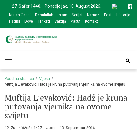
Skip
Skip
27. Safer 1448. - Ponedjeljak, 10. August 2026.
to
to
Kur'an Časni
Resulullah
Islam
Šerijat
Namaz
Post
Historija
navigation
content
Hadisi
Dove
Tarikati
Vaktija
Vakuf
Kontakt
Medžlis Islamske
Službena web prezentacija
Primary
zajednice Bijeljina
Menu
Početna stranica
Vijesti
Muftija Ljevaković: Hadž je kruna putovanja vjernika na ovome svijetu
Muftija Ljevaković: Hadž je kruna
putovanja vjernika na ovome
svijetu
12. Zu-l-hidždže 1437. - Utorak, 13. Septembar 2016.