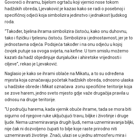
Govoreći o ihramu, bijelom ogrtaču koji vjernici nose tokom
hadžskih obreda, Ljevaković je kazao kako se radi o posebnoj i
specifičnoj odjeći koja simbolizira jedinstvo i jednakost ljudskog
roda.
“Također, bjelina ihrama simbolizira čistoću, kako onu duhovnu,
tako i fizičku i tjelesnu čistoću. Simbolizira i jednostavnost, jer je to
jednostavna odjeća. Podsjeća također i na onu odjeću u kojoj
čovjek putuje sa ovoga svijeta, na kefine. U tom smislu možemo
kazati da hadž objedinjuje dunjalučke i ahiretske vrijednosti i
ciljeve”, rekao je Ljevaković.
Naglasio je kako se ihrami oblače na Mikatu, a to su određena
mjesta koja označavaju početak hadžskih obreda, odnosno ulaska
u hadžske obrede i Mikat označava zonu specifične teritorije koja
se zove harem, jedno sveto mjesto gdje važe drugačija pravila u
odnosu na druge teritorije.
“U području harema, kada vjernik obuče ihrame, tada se mora biti
sigurno od njegove ruke uključujući travu, biljke i životinje i druge
ljude. Nema uznemiravanja drugih ljudi, nema uznemiravanja biljki,
nije čak ni dozvoljeno čupati to bilje koje raste prirodno niti
uznemiravati životinje. Znači, ulazi se u jednu atmosferu mira i