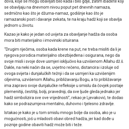
dova, koje se mogu obavljati bilo kada i bilo gdje, zatim ibadete koji
se obavljaju na dnevnom nivou poput pet dnevnih namaza,
sedmično kao što je džuma-namaz, godišnje kao što je
ramazanski post i davanje zekata, te na kraju hadž koji se obavlja
jednom u životu.
Kazao je kako je jedan od uvijeta za obavljanje hadža da osoba
mora biti materijalno i imovinski situirana.
“Drugim riječima, osoba kada krene na put, ne treba misliti da li je
njegova porodica materijalno obezbijeđena i osigurana, nego da
svoje misli i svoje dove usmjeri isključivo ka uzvišenom Allahu dž.š.
Dakle, na neki način da se, uvjetno rečeno, distancira i izoluje od
ovoga svijeta i dunjalučkih težnji i da se usmjeri ka uzvišenijim
ciljevima, uzvišenom Allahu, približavanju Bogu, a to približavanje
ima zapravo svoje dunjalučke refleksije u smislu da čovjek postaje
plemenitiji, čestitiji, bolji, pravedniji, da sve ljude gleda jednako jer
hadž simbolizira sve ove vrijednosti”, rekao je Ljevaković, te dodao
kako se podrazumjeva mentalno, duhovno i tjelesno zdravlje.
Istakao je kako je u tom smislu mnogo bolje da osoba, ako je u
mogućnosti, još u mladosti obavi obred hadža, jer kad dođe u
poznije godine obaviti hadž može biti i teže.