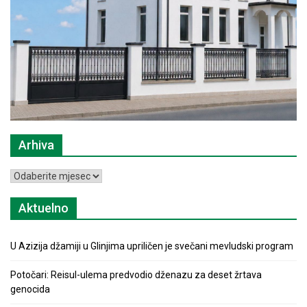
Arhiva
Arhiva
Aktuelno
U Azizija džamiji u Glinjima upriličen je svečani mevludski program
Potočari: Reisul-ulema predvodio dženazu za deset žrtava
genocida