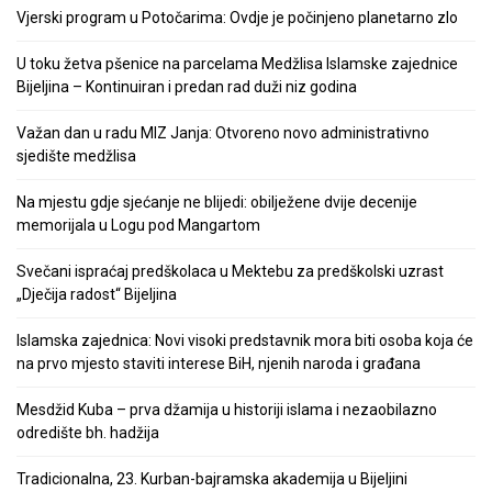
Vjerski program u Potočarima: Ovdje je počinjeno planetarno zlo
U toku žetva pšenice na parcelama Medžlisa Islamske zajednice
Bijeljina – Kontinuiran i predan rad duži niz godina
Važan dan u radu MIZ Janja: Otvoreno novo administrativno
sjedište medžlisa
Na mjestu gdje sjećanje ne blijedi: obilježene dvije decenije
memorijala u Logu pod Mangartom
Svečani ispraćaj predškolaca u Mektebu za predškolski uzrast
„Dječija radost“ Bijeljina
Islamska zajednica: Novi visoki predstavnik mora biti osoba koja će
na prvo mjesto staviti interese BiH, njenih naroda i građana
Mesdžid Kuba – prva džamija u historiji islama i nezaobilazno
odredište bh. hadžija
Tradicionalna, 23. Kurban-bajramska akademija u Bijeljini