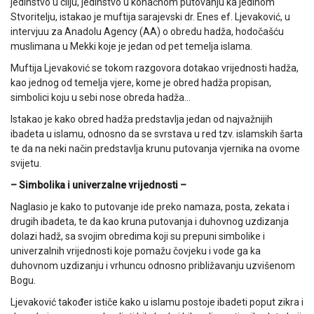
jedinstvo u cilju, jedinstvo u konačnom putovanju ka jedinom
Stvoritelju, istakao je muftija sarajevski dr. Enes ef. Ljevaković, u
intervjuu za Anadolu Agency (AA) o obredu hadža, hodočašću
muslimana u Mekki koje je jedan od pet temelja islama.
Muftija Ljevaković se tokom razgovora dotakao vrijednosti hadža,
kao jednog od temelja vjere, kome je obred hadža propisan,
simbolici koju u sebi nose obreda hadža…
Istakao je kako obred hadža predstavlja jedan od najvažnijih
ibadeta u islamu, odnosno da se svrstava u red tzv. islamskih šarta
te da na neki način predstavlja krunu putovanja vjernika na ovome
svijetu.
– Simbolika i univerzalne vrijednosti –
Naglasio je kako to putovanje ide preko namaza, posta, zekata i
drugih ibadeta, te da kao kruna putovanja i duhovnog uzdizanja
dolazi hadž, sa svojim obredima koji su prepuni simbolike i
univerzalnih vrijednosti koje pomažu čovjeku i vode ga ka
duhovnom uzdizanju i vrhuncu odnosno približavanju uzvišenom
Bogu.
Ljevaković također ističe kako u islamu postoje ibadeti poput zikra i