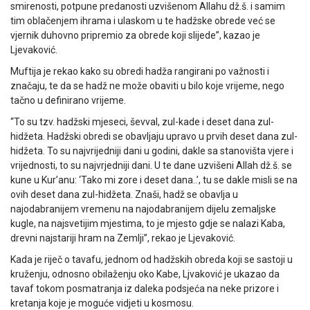
smirenosti, potpune predanosti uzvišenom Allahu dž.š. i samim
tim oblačenjem ihrama i ulaskom u te hadžske obrede već se
vjernik duhovno pripremio za obrede koji slijede”, kazao je
Ljevaković.
Muftija je rekao kako su obredi hadža rangirani po važnosti i
značaju, te da se hadž ne može obaviti u bilo koje vrijeme, nego
tačno u definirano vrijeme.
“To su tzv. hadžski mjeseci, ševval, zul-kade i deset dana zul-
hidžeta. Hadžski obredi se obavljaju upravo u prvih deset dana zul-
hidžeta. To su najvrijedniji dani u godini, dakle sa stanovišta vjere i
vrijednosti, to su najvrjedniji dani. U te dane uzvišeni Allah dž.š. se
kune u Kur’anu: ‘Tako mi zore i deset dana..’, tu se dakle misli se na
ovih deset dana zul-hidžeta. Znaši, hadž se obavlja u
najodabranijem vremenu na najodabranijem dijelu zemaljske
kugle, na najsvetijim mjestima, to je mjesto gdje se nalazi Kaba,
drevni najstariji hram na Zemlji”, rekao je Ljevaković.
Kada je riječ o tavafu, jednom od hadžskih obreda koji se sastoji u
kruženju, odnosno obilaženju oko Kabe, Ljvaković je ukazao da
tavaf tokom posmatranja iz daleka podsjeća na neke prizore i
kretanja koje je moguće vidjeti u kosmosu.