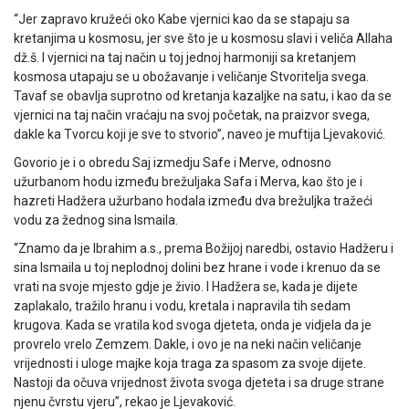
“Jer zapravo kružeći oko Kabe vjernici kao da se stapaju sa
kretanjima u kosmosu, jer sve što je u kosmosu slavi i veliča Allaha
dž.š. I vjernici na taj način u toj jednoj harmoniji sa kretanjem
kosmosa utapaju se u obožavanje i veličanje Stvoritelja svega.
Tavaf se obavlja suprotno od kretanja kazaljke na satu, i kao da se
vjernici na taj način vraćaju na svoj početak, na praizvor svega,
dakle ka Tvorcu koji je sve to stvorio”, naveo je muftija Ljevaković.
Govorio je i o obredu Saj izmedju Safe i Merve, odnosno
užurbanom hodu između brežuljaka Safa i Merva, kao što je i
hazreti Hadžera užurbano hodala između dva brežuljka tražeći
vodu za žednog sina Ismaila.
“Znamo da je Ibrahim a.s., prema Božijoj naredbi, ostavio Hadžeru i
sina Ismaila u toj neplodnoj dolini bez hrane i vode i krenuo da se
vrati na svoje mjesto gdje je živio. I Hadžera se, kada je dijete
zaplakalo, tražilo hranu i vodu, kretala i napravila tih sedam
krugova. Kada se vratila kod svoga djeteta, onda je vidjela da je
provrelo vrelo Zemzem. Dakle, i ovo je na neki način veličanje
vrijednosti i uloge majke koja traga za spasom za svoje dijete.
Nastoji da očuva vrijednost života svoga djeteta i sa druge strane
njenu čvrstu vjeru”, rekao je Ljevaković.