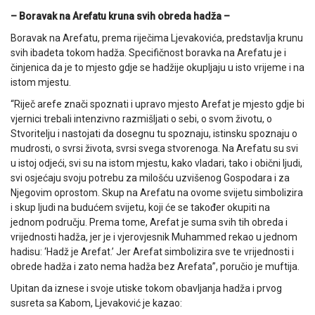
– Boravak na Arefatu kruna svih obreda hadža –
Boravak na Arefatu, prema riječima Ljevakovića, predstavlja krunu
svih ibadeta tokom hadža. Specifičnost boravka na Arefatu je i
činjenica da je to mjesto gdje se hadžije okupljaju u isto vrijeme i na
istom mjestu.
“Riječ arefe znači spoznati i upravo mjesto Arefat je mjesto gdje bi
vjernici trebali intenzivno razmišljati o sebi, o svom životu, o
Stvoritelju i nastojati da dosegnu tu spoznaju, istinsku spoznaju o
mudrosti, o svrsi života, svrsi svega stvorenoga. Na Arefatu su svi
u istoj odjeći, svi su na istom mjestu, kako vladari, tako i obični ljudi,
svi osjećaju svoju potrebu za milošću uzvišenog Gospodara i za
Njegovim oprostom. Skup na Arefatu na ovome svijetu simbolizira
i skup ljudi na budućem svijetu, koji će se također okupiti na
jednom području. Prema tome, Arefat je suma svih tih obreda i
vrijednosti hadža, jer je i vjerovjesnik Muhammed rekao u jednom
hadisu: ‘Hadž je Arefat.’ Jer Arefat simbolizira sve te vrijednosti i
obrede hadža i zato nema hadža bez Arefata”, poručio je muftija.
Upitan da iznese i svoje utiske tokom obavljanja hadža i prvog
susreta sa Kabom, Ljevaković je kazao: