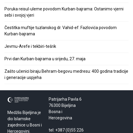
Poruka reisul-uleme povodom Kurban-bajrama: Ostanimo vjerni
sebi i svojoj vjeri
Čestitka muftije tuzlanskog dr. Vahid-ef. Fazlovića povodom
Kurban-bajrama
Jevmu-Arefe i tekbiri-tešrik
Prvi dan Kurban-bajrama u srijedu, 27. maja
Zašto učenici biraju Behram-begovu medresu: 400 godina tradicije
i generacije uspjeha
Patrijarha Pavla 6
76300 Bijeljina
Bosna i
Medžlis Bijeljina je
Hercegovina
dio Islamske
zajednice u Bosni i
tel: +387 (0)55 226
Hercegovini.