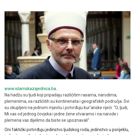
www.islamskazajednica.ba
…
Na hadžu su ljudi koji pripadaju različitim rasama, narodima,
plemenima, sa različitih su kontinenata i geografskih područja. Svi
su okupljeni na jednom mjestu i potvrđuju kur’anske riječi: “O, ljudi,
Mi vas od jednog čovjeka i jedne žene stvaramo i na narode i
plemena vas dijelimo da biste se upoznavali”.
Oni faktički potvrđuju jedinstvo ljudskog roda, jedinstvo u porijeklu,