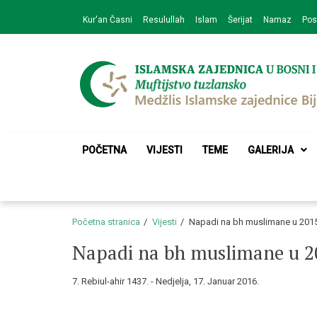
Skip
Skip
Kur'an Časni
Resulullah
Islam
Šerijat
Namaz
Pos
to
to
navigation
content
Medžlis Islamske 
Službena web prezentacija
POČETNA
VIJESTI
TEME
GALERIJA
Početna stranica
Vijesti
Napadi na bh muslimane u 2015.
Napadi na bh muslimane u 201
7. Rebiul-ahir 1437. - Nedjelja, 17. Januar 2016.