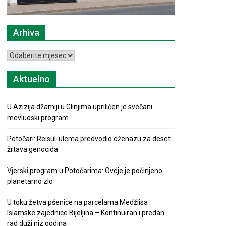
Arhiva
Arhiva
Aktuelno
U Azizija džamiji u Glinjima upriličen je svečani
mevludski program
Potočari: Reisul-ulema predvodio dženazu za deset
žrtava genocida
Vjerski program u Potočarima: Ovdje je počinjeno
planetarno zlo
U toku žetva pšenice na parcelama Medžlisa
Islamske zajednice Bijeljina – Kontinuiran i predan
rad duži niz godina