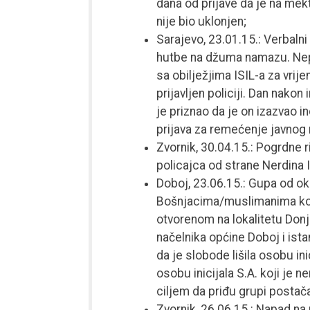
dana od prijave da je na mekte
nije bio uklonjen;
Sarajevo, 23.01.15.: Verbal
hutbe na džuma namazu. Nepo
sa obilježjima ISIL-a za vrij
prijavljen policiji. Dan nakon
je priznao da je on izazvao i
prijava za remećenje javnog r
Zvornik, 30.04.15.: Pogrdne 
policajca od strane Nerdina I
Doboj, 23.06.15.: Gupa od o
Bošnjacima/muslimanima koji s
otvorenom na lokalitetu Donj
načelnika općine Doboj i ist
da je slobode lišila osobu in
osobu inicijala S.A. koji je 
ciljem da priđu grupi postač
Zvornik, 26.06.15.: Napad na