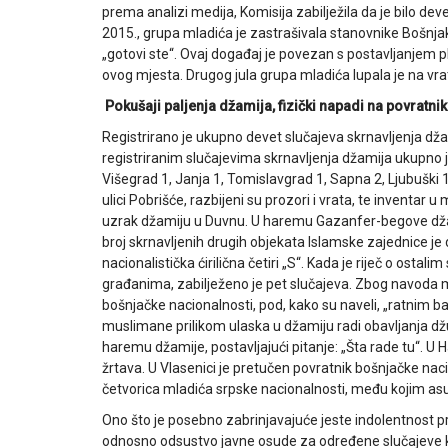
prema analizi medija, Komisija zabilježila da je bilo d
2015., grupa mladića je zastrašivala stanovnike Bošnjake
„gotovi ste“. Ovaj događaj je povezan s postavljanjem 
ovog mjesta. Drugog jula grupa mladića lupala je na vrata
Pokušaji paljenja džamija, fizički napadi na povratni
Registrirano je ukupno devet slučajeva skrnavljenja dža
registriranim slučajevima skrnavljenja džamija ukupno je
Višegrad 1, Janja 1, Tomislavgrad 1, Sapna 2, Ljubuški
ulici Pobrišće, razbijeni su prozori i vrata, te inventa
uzrak džamiju u Duvnu. U haremu Gazanfer-begove dža
broj skrnavljenih drugih objekata Islamske zajednice j
nacionalistička ćirilična četiri „S“. Kada je riječ o ostalim
građanima, zabilježeno je pet slučajeva. Zbog navoda 
bošnjačke nacionalnosti, pod, kako su naveli, „ratnim ba
muslimane prilikom ulaska u džamiju radi obavljanja džu
haremu džamije, postavljajući pitanje: „Šta rade tu“. 
žrtava. U Vlasenici je pretučen povratnik bošnjačke na
četvorica mladića srpske nacionalnosti, među kojim asu b
Ono što je posebno zabrinjavajuće jeste indolentnost pr
odnosno odsustvo javne osude za određene slučajeve k