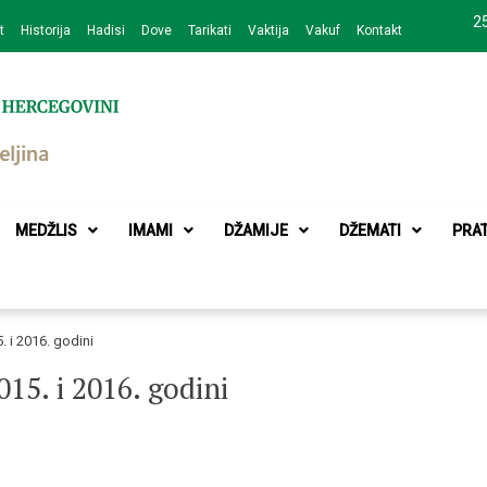
25
t
Historija
Hadisi
Dove
Tarikati
Vaktija
Vakuf
Kontakt
zajednice Bijeljina
MEDŽLIS
IMAMI
DŽAMIJE
DŽEMATI
PRA
 i 2016. godini
5. i 2016. godini