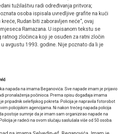
dani tužilaštvu radi određivanja pritvora;
oznata osoba ispisala uvredljive grafite na kući
 kreće, Rudan biti zaboravljen neće“, ovaj
e mjeseca Ramazana. U ispisanom tekstu se
ratnog zločinca koji je osuđen za ratni zločin
 avgustu 1993. godine. Nije poznato da li je
vić
izička napada na imama Beganovića. Sve napade imam je prijavio
agu radi pronalaženja počinioca. Prema opisu događaja imama
e pripadnik selefijskog pokreta. Policija je napravila fotorobot
svim policijskim agencijama. Ni nakon trećeg napada policija
iču da postoje sumnje da je imam sam organizirao napade na
licija je radeći na ovom slučaju saslušala više od 50 osoba.
Napad na imama Selvedin-ef. Beganovića. Imam je