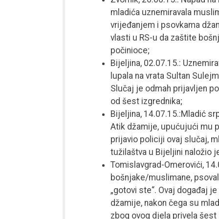
mladića uznemiravala musli
vrijeđanjem i psovkama džami
vlasti u RS-u da zaštite bošn
počinioce;
Bijeljina, 02.07.15.: Uznemi
lupala na vrata Sultan Sulejm
Slučaj je odmah prijavljen poli
od šest izgrednika;
Bijeljina, 14.07.15.:Mladić sr
Atik džamije, upućujući mu po
prijavio policiji ovaj slučaj,
tužilaštva u Bijeljini naloži
Tomislavgrad-Omerovići, 14.0
bošnjake/muslimane, psovali B
„gotovi ste“. Ovaj događaj j
džamije, nakon čega su mladi
zbog ovog djela privela šest