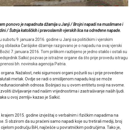
m ponovo je napadnuta džamija u Janji / Brojni napadi na muslimane i
dini / Šutnja katoličkih i pravoslavnih vjerskih lica na određene napade.
 subotu 9. januara 2016. godine u Janji sa političkim i vjerskim
g obilaska Čaršijske džamije razgovano je o napadu na ovaj vjerski
Božić 7. januara 2016. Tom prilikom razbijeno je jedno staklo i ostali su
edsjednik Salkić pozvao je istražne organe da što prije provedu istragu
, prenosi bh. novinska agencija Patria.
rgana. Nažalost, neki sigurnosni organi požurili su i prije provedene
zalutali metak. Ovdje se radi o smišljenom napadu koji se može
ja međunacionalnih odnosa. Bošnjaci su u ovom entitetu svoji na svome.
oliti iživljavanje nad našim vrijednostima i zastrašivanje naših ljudi.
ka u ovoj zemlji» kazao je Salkić.
a krajem 2015. godine izvještaj o verbalnim i fizičkim napadima na
e. S obzirom da su praćeni samo napadi koje su tretirali mediji, broj
na cijelom području BiH, najčešće u povratničkim područjima. Tako je,