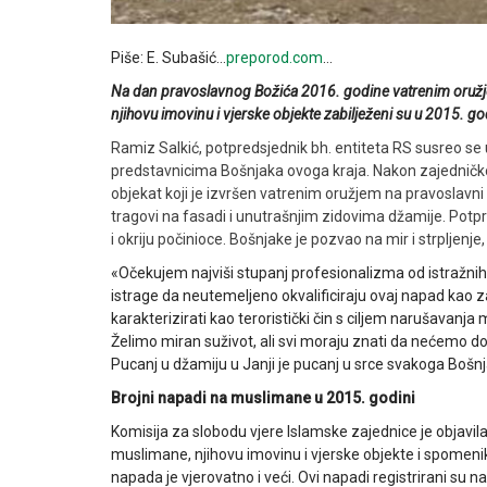
Piše: E. Subašić…
preporod.com
…
Na dan pravoslavnog Božića 2016. godine vatrenim oružje
njihovu imovinu i vjerske objekte zabilježeni su u 2015. go
Ramiz Salkić, potpredsjednik bh. entiteta RS susreo se u
predstavnicima Bošnjaka ovoga kraja. Nakon zajedničko
objekat koji je izvršen vatrenim oružjem na pravoslavni 
tragovi na fasadi i unutrašnjim zidovima džamije. Potpr
i okriju počinioce. Bošnjake je pozvao na mir i strpljenje
«Očekujem najviši stupanj profesionalizma od istražnih o
istrage da neutemeljeno okvalificiraju ovaj napad kao 
karakterizirati kao teroristički čin s ciljem narušavan
Želimo miran suživot, ali svi moraju znati da nećemo dozv
Pucanj u džamiju u Janji je pucanj u srce svakoga Bošnja
Brojni napadi na muslimane u 2015. godini
Komisija za slobodu vjere Islamske zajednice je objavil
muslimane, njihovu imovinu i vjerske objekte i spomenik
napada je vjerovatno i veći. Ovi napadi registrirani su 