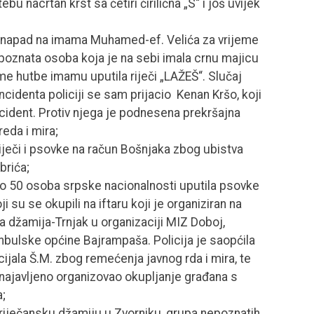
bu nacrtan krst sa četiri ćirilična „S“ i još uvijek
ni napad na imama Muhamed-ef. Velića za vrijeme
znata osoba koja je na sebi imala crnu majicu
eme hutbe imamu uputila riječi „LAŽEŠ“. Slučaj
 incidenta policiji se sam prijacio Kenan Kršo, koji
ncident. Protiv njega je podnesena prekršajna
eda i mira;
riječi i psovke na račun Bošnjaka zbog ubistva
brića;
ko 50 osoba srpske nacionalnosti uputila psovke
u se okupili na iftaru koji je organiziran na
a džamija-Trnjak u organizaciji MIZ Doboj,
anbulske općine Bajrampaša. Policija je saopćila
icijala Š.M. zbog remećenja javnog rda i mira, te
nenajavljeno organizovao okupljanje građana s
a;
 riječansku džamiju u Zvorniku, grupa nepoznatih