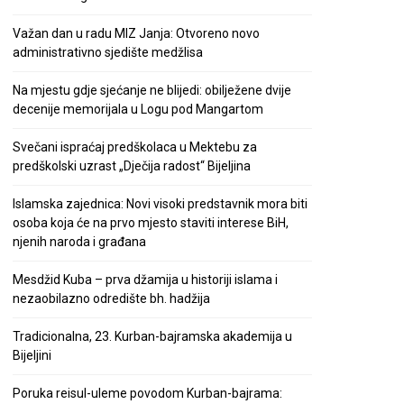
Važan dan u radu MIZ Janja: Otvoreno novo
administrativno sjedište medžlisa
Na mjestu gdje sjećanje ne blijedi: obilježene dvije
decenije memorijala u Logu pod Mangartom
Svečani ispraćaj predškolaca u Mektebu za
predškolski uzrast „Dječija radost“ Bijeljina
Islamska zajednica: Novi visoki predstavnik mora biti
osoba koja će na prvo mjesto staviti interese BiH,
njenih naroda i građana
Mesdžid Kuba – prva džamija u historiji islama i
nezaobilazno odredište bh. hadžija
Tradicionalna, 23. Kurban-bajramska akademija u
Bijeljini
Poruka reisul-uleme povodom Kurban-bajrama: