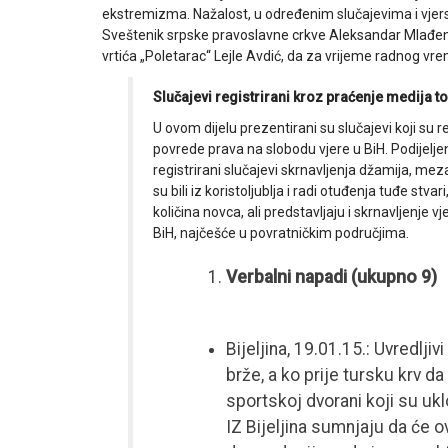
ekstremizma. Nažalost, u određenim slučajevima i vjersk
Sveštenik srpske pravoslavne crkve Aleksandar Mlađenović 
vrtića „Poletarac“ Lejle Avdić, da za vrijeme radnog vr
Slučajevi registrirani kroz praćenje medija 
U ovom dijelu prezentirani su slučajevi koji su 
povrede prava na slobodu vjere u BiH. Podijeljeni 
registrirani slučajevi skrnavljenja džamija, mez
su bili iz koristoljublja i radi otuđenja tuđe st
količina novca, ali predstavljaju i skrnavljenje 
BiH, najčešće u povratničkim područjima.
Verbalni napadi (ukupno 9)
Bijeljina, 19.01.15.: Uvredljiv
brže, a ko prije tursku krv da 
sportskoj dvorani koji su uk
IZ Bijeljina sumnjaju da će ov