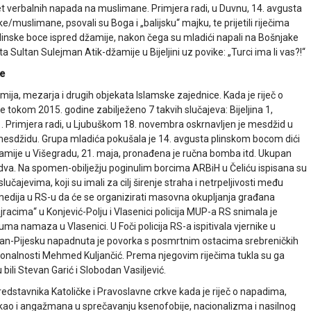
evet verbalnih napada na muslimane. Primjera radi, u Duvnu, 14. avgusta
/muslimane, psovali su Boga i „balijsku“ majku, te prijetili riječima
plinske boce ispred džamije, nakon čega su mladići napali na Bošnjake
 Sultan Sulejman Atik-džamije u Bijeljini uz povike: „Turci ima li vas?!“
ke
mija, mezarja i drugih objekata Islamske zajednice. Kada je riječ o
 tokom 2015. godine zabilježeno 7 takvih slučajeva: Bijeljina 1,
 1. Primjera radi, u Ljubuškom 18. novembra oskrnavljen je mesdžid u
r u mesdžidu. Grupa mladića pokušala je 14. avgusta plinskom bocom dići
mije u Višegradu, 21. maja, pronađena je ručna bomba itd. Ukupan
e dva. Na spomen-obilježju poginulim borcima ARBiH u Čeliću ispisana su
 slučajevima, koji su imali za cilj širenje straha i netrpeljivosti među
medija u RS-u da će se organizirati masovna okupljanja građana
jracima“ u Konjević-Polju i Vlasenici policija MUP-a RS snimala je
ma namaza u Vlasenici. U Foči policija RS-a ispitivala vjernike u
U Han-Pijesku napadnuta je povorka s posmrtnim ostacima srebreničkih
cionalnosti Mehmed Kuljančić. Prema njegovim riječima tukla su ga
ili Stevan Garić i Slobodan Vasiljević.
edstavnika Katoličke i Pravoslavne crkve kada je riječ o napadima,
ao i angažmana u sprečavanju ksenofobije, nacionalizma i nasilnog