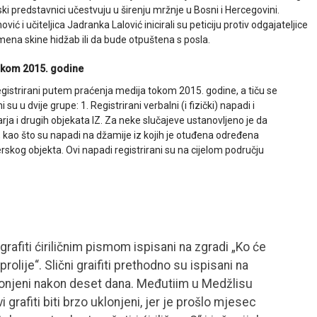
i predstavnici učestvuju u širenju mržnje u Bosni i Hercegovini.
i učiteljica Jadranka Lalović inicirali su peticiju protiv odgajateljice
emena skine hidžab ili da bude otpuštena s posla.
tokom 2015. godine
registrirani putem praćenja medija tokom 2015. godine, a tiču se
su u dvije grupe: 1. Registrirani verbalni (i fizički) napadi i
arja i drugih objekata IZ. Za neke slučajeve ustanovljeno je da
vari, kao što su napadi na džamije iz kojih je otuđena određena
vjerskog objekta. Ovi napadi registrirani su na cijelom području
i grafiti ćiriličnim pismom ispisani na zgradi „Ko će
prolije“. Slični graifiti prethodno su ispisani na
lonjeni nakon deset dana. Međutiim u Medžlisu
i grafiti biti brzo uklonjeni, jer je prošlo mjesec