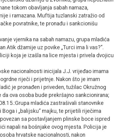
mane tokom obavljanja sabah namaza,
je i ramazana. Muftija tuzlanski zatražio od
jačke povratnike, te pronađu i sankcionišu
ravanje vjernika na sabah namazu, grupa mladića
an Atik džamije uz povike „Turci ima li vas?“.
ciji koja je izašla na lice mjesta i privela dvojicu
pske nacionalnosti inicijala J.J. vrijeđao imama
grdne riječi i prijetnje. Nakon što je imam
 mladić je pronađen i priveden, tužilac Okružnog
o je da ova osoba bude prekršajno sankcionirana;
8.15.:Grupa mladića zastrašivali stanovnike
oga i „balijsku“ majku, te prijetili riječima
e povezan sa postavljanjem plinske boce ispred
ći napali na bošnjake ovog mjesta. Policija je
 osoba hrvatske nacionalnosti, nakon