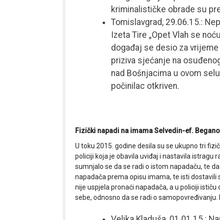
kriminalističke obrade su pre
Tomislavgrad, 29.06.15.: Nep
Izeta Tire „Opet Vlah se noću
događaj se desio za vrijem
priziva sjećanje na osuđenog 
nad Bošnjacima u ovom selu u
počinilac otkriven.
Fizički napadi na imama Selvedin-ef. Begano
U toku 2015. godine desila su se ukupno tri f
policiji koja je obavila uviđaj i nastavila istr
sumnjalo se da se radi o istom napadaču, te da j
napadača prema opisu imama, te isti dostavili 
nije uspjela pronaći napadača, a u policiji ist
sebe, odnosno da se radi o samopovređivanju. Po
Velika Kladuša, 01.01.15.: 