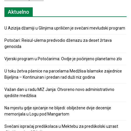
Aktuelno
U Azizija džamiji u Glinjima upriličen je svečani mevludski program
Potočari: Reisul-ulema predvodio dženazu za deset žrtava
genocida
Vjerski program u Potočarima: Ovdje je počinjeno planetarno zlo
U toku žetva pšenice na parcelama Medžlisa Islamske zajednice
Bijeljina – Kontinuiran i predan rad duži niz godina
Važan dan u radu MIZ Janja: Otvoreno novo administrativno
sjedište medžlisa
Na mjestu gdje sjećanje ne blijedi: obilježene dvije decenije
memorijala u Logu pod Mangartom
Svečani ispraćaj predškolaca u Mektebu za predškolski uzrast