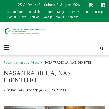
Skip
Skip
25. Safer 1448. - Subota, 8. August 2026.
to
to
Kur'an Časni
Resulullah
Islam
Šerijat
Namaz
Post
Historija
navigation
content
Hadisi
Dove
Tarikati
Vaktija
Vakuf
Kontakt
Medžlis Islamske
Službena web prezentacija
Primary
zajednice Bijeljina
Menu
Početna stranica
Vijesti
NAŠA TRADICIJA, NAŠ IDENTITET
NAŠA TRADICIJA, NAŠ
IDENTITET
7. Ša'ban 1447. - Ponedjeljak, 26. Januar 2026.