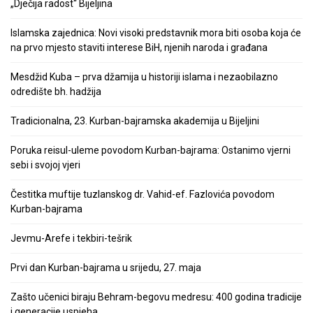
„Dječija radost“ Bijeljina
Islamska zajednica: Novi visoki predstavnik mora biti osoba koja će
na prvo mjesto staviti interese BiH, njenih naroda i građana
Mesdžid Kuba – prva džamija u historiji islama i nezaobilazno
odredište bh. hadžija
Tradicionalna, 23. Kurban-bajramska akademija u Bijeljini
Poruka reisul-uleme povodom Kurban-bajrama: Ostanimo vjerni
sebi i svojoj vjeri
Čestitka muftije tuzlanskog dr. Vahid-ef. Fazlovića povodom
Kurban-bajrama
Jevmu-Arefe i tekbiri-tešrik
Prvi dan Kurban-bajrama u srijedu, 27. maja
Zašto učenici biraju Behram-begovu medresu: 400 godina tradicije
i generacije uspjeha