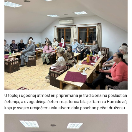
U toploj i ugodnoj atmosferi pripremana je tradicionalna poslastica
ćetenija, a ovogodišnja ćeten-majstorica bila je Ramiza Hamidović,
koja je svojim umijećem i iskustvom dala poseban pečat druženju.