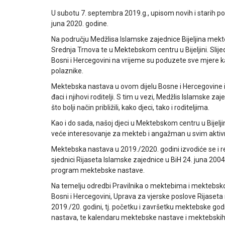
U subotu 7. septembra 2019.g., upisom novih i starih p
juna 2020. godine.
Na području Medžlisa Islamske zajednice Bijeljina mekte
Srednja Trnova te u Mektebskom centru u Bijeljini. Slij
Bosni i Hercegovini na vrijeme su poduzete sve mjere k
polaznike.
Mektebska nastava u ovom dijelu Bosne i Hercegovine i
đaci i njihovi roditelji. S tim u vezi, Medžlis Islamske 
što bolji način približili, kako djeci, tako i roditeljima.
Kao i do sada, našoj djeci u Mektebskom centru u Bijeljin
veće interesovanje za mekteb i angažman u svim aktivno
Mektebska nastava u 2019./2020. godini izvodiće se i
sjednici Rijaseta Islamske zajednice u BiH 24. juna 200
program mektebske nastave.
Na temelju odredbi Pravilnika o mektebima i mektebskoj
Bosni i Hercegovini, Uprava za vjerske poslove Rijaseta 
2019./20. godini, tj. početku i završetku mektebske g
nastava, te kalendaru mektebske nastave i mektebskih