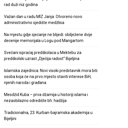
rad duži niz godina
Važan dan u radu MIZ Janja: Otvoreno novo
administrativno sjedište medžlisa
Na mjestu gdje sjećanje ne blijedi: obilježene dvije
decenije memorijala u Logu pod Mangartom
Svečani ispraćaj predškolaca u Mektebu za
predškolski uzrast „Dječija radost“ Bijeljina
Islamska zajednica: Novi visoki predstavnik mora biti
osoba koja će na prvo mjesto staviti interese BiH,
njenih naroda i građana
Mesdžid Kuba – prva džamija u historiji islama i
nezaobilazno odredište bh. hadžija
Tradicionalna, 23. Kurban-bajramska akademija u
Bijeljini