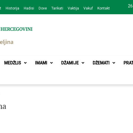
26
t
Historija
Hadisi
Dove
Tarikati
Vaktija
Vakuf
Kontakt
zajednice Bijeljina
MEDŽLIS
IMAMI
DŽAMIJE
DŽEMATI
PRA
a
na