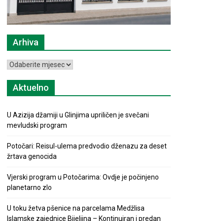
Arhiva
Arhiva
Aktuelno
U Azizija džamiji u Glinjima upriličen je svečani
mevludski program
Potočari: Reisul-ulema predvodio dženazu za deset
žrtava genocida
Vjerski program u Potočarima: Ovdje je počinjeno
planetarno zlo
U toku žetva pšenice na parcelama Medžlisa
Islamske zajednice Bijeljina – Kontinuiran i predan