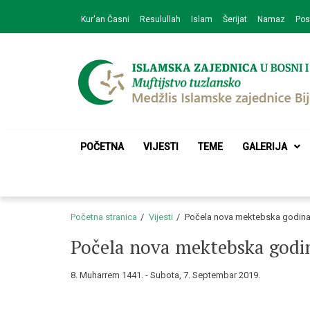
Skip
Skip
Kur'an Časni
Resulullah
Islam
Šerijat
Namaz
Pos
to
to
navigation
content
Medžlis Islamske 
Službena web prezentacija
POČETNA
VIJESTI
TEME
GALERIJA
Početna stranica
Vijesti
Počela nova mektebska godin
Počela nova mektebska godi
8. Muharrem 1441. - Subota, 7. Septembar 2019.