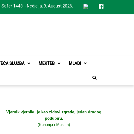
. Safer 1448. - Nedjelja, 9. August 2026.
TEĆA SLUŽBA
MEKTEB
MLADI
Vjernik vjerniku je kao zidovi zgrade, jedan drugog
podupiru.
(Buharija i Muslim)