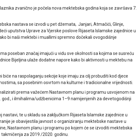
olaznika zvanično je počela nova mektebska godina koja se završava 7.
bska nastava se izvodi u pet džemata, Janjari, Atmačići, Glinje,
edeći uputstva Uprave za Vjerske poslove Rijaseta Islamske zajednice u
ako bi naši mektebi i muallimi spremno dočekali ovogodišnje
ma poseban značaj imajući u vidu sve okolnosti sa kojima se susreću
zajednice Bijeljina ulaže dodatne napore kako bi aktivnosti u mektebu na
i biće na raspolaganju sekcije koje imaju za cilj probuditi kod djece
stima, sa posebnim osvrtom na kulturne i tradicionalne vrijednosti.
 realizirati prema važećem Nastavnom planu i programu usvojenom na
4. god., i ilmihalima/udžbenicima 1–9 namijenjenih za devetogodišnji
 nastavi, te u skladu sa zaključkom Rijaseta Islamske zajednice u
ranije je obavijestila javnost o organiziranju mektebske nastave u
odine, Nastavnom planu i programu po kojem će se izvoditi mektebska
 takmičenja za 2019./2020. godinu.