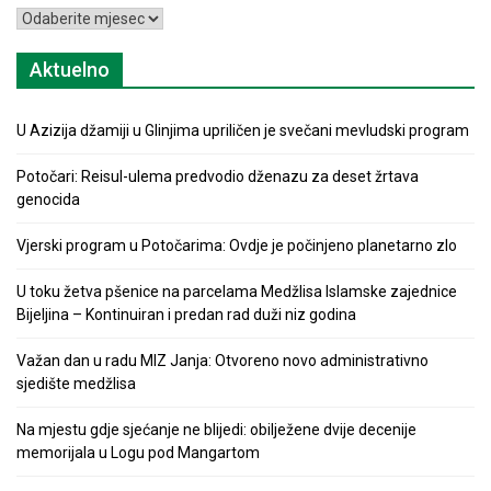
Arhiva
Aktuelno
U Azizija džamiji u Glinjima upriličen je svečani mevludski program
Potočari: Reisul-ulema predvodio dženazu za deset žrtava
genocida
Vjerski program u Potočarima: Ovdje je počinjeno planetarno zlo
U toku žetva pšenice na parcelama Medžlisa Islamske zajednice
Bijeljina – Kontinuiran i predan rad duži niz godina
Važan dan u radu MIZ Janja: Otvoreno novo administrativno
sjedište medžlisa
Na mjestu gdje sjećanje ne blijedi: obilježene dvije decenije
memorijala u Logu pod Mangartom