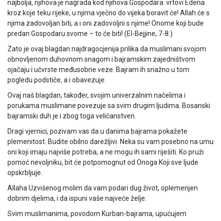
najbolja, njihova je nagrada kod njihova Gospodara: vrtovi Edena
kroz koje teku rijeke, u njima vječno do vijeka boravit će! Allah će s
njima zadovoljan biti, a i oni zadovoljni s njime! Onome koji bude
predan Gospodaru svome – to će biti! (El-Bejjine, 7-8.)
Zato je ovaj blagdan najdragocjenija prilika da muslimani svojom
obnovljenom duhovnom snagom i bajramskim zajedništvom
ojačaju i učvrste međusobne veze. Bajram ih snažno u tom
pogledu podstiče, a i obavezuje.
Ovaj naš blagdan, također, svojim univerzalnim načelima i
porukama muslimane povezuje sa svim drugim ljudima. Bosanski
bajramski duh je i zbog toga veličanstven.
Dragi vjernici, pozivam vas da u danima bajrama pokažete
plemenitost. Budite obilno darežljivi. Neka su vam posebno na umu
oni koji imaju najviše potreba, a ne mogu ih sami riješiti. Ko pruži
pomoć nevoljniku, bit će potpomognut od Onoga Koji sve ljude
opskrbljuje.
Allaha Uzvišenog molim da vam podari dug život, oplemenjen
dobrim djelima, i da ispuni vaše najveće želje.
Svim muslimanima, povodom Kurban-bajrama, upućujem