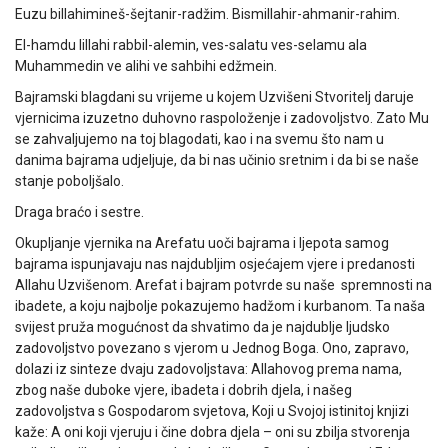
Euzu billahimineš-šejtanir-radžim. Bismillahir-ahmanir-rahim.
El-hamdu lillahi rabbil-alemin, ves-salatu ves-selamu ala
Muhammedin ve alihi ve sahbihi edžmein.
Bajramski blagdani su vrijeme u kojem Uzvišeni Stvoritelj daruje
vjernicima izuzetno duhovno raspoloženje i zadovoljstvo. Zato Mu
se zahvaljujemo na toj blagodati, kao i na svemu što nam u
danima bajrama udjeljuje, da bi nas učinio sretnim i da bi se naše
stanje poboljšalo.
Draga braćo i sestre.
Okupljanje vjernika na Arefatu uoči bajrama i ljepota samog
bajrama ispunjavaju nas najdubljim osjećajem vjere i predanosti
Allahu Uzvišenom. Arefat i bajram potvrde su naše spremnosti na
ibadete, a koju najbolje pokazujemo hadžom i kurbanom. Ta naša
svijest pruža mogućnost da shvatimo da je najdublje ljudsko
zadovoljstvo povezano s vjerom u Jednog Boga. Ono, zapravo,
dolazi iz sinteze dvaju zadovoljstava: Allahovog prema nama,
zbog naše duboke vjere, ibadeta i dobrih djela, i našeg
zadovoljstva s Gospodarom svjetova, Koji u Svojoj istinitoj knjizi
kaže: A oni koji vjeruju i čine dobra djela – oni su zbilja stvorenja