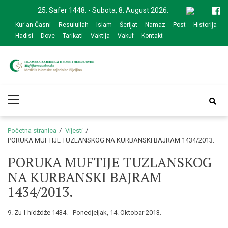
Skip
Skip
25. Safer 1448. - Subota, 8. August 2026.
to
to
Kur'an Časni
Resulullah
Islam
Šerijat
Namaz
Post
Historija
navigation
content
Hadisi
Dove
Tarikati
Vaktija
Vakuf
Kontakt
Medžlis Islamske
Službena web prezentacija
Primary
zajednice Bijeljina
Menu
Početna stranica
Vijesti
PORUKA MUFTIJE TUZLANSKOG NA KURBANSKI BAJRAM 1434/2013.
PORUKA MUFTIJE TUZLANSKOG
NA KURBANSKI BAJRAM
1434/2013.
9. Zu-l-hidždže 1434. - Ponedjeljak, 14. Oktobar 2013.