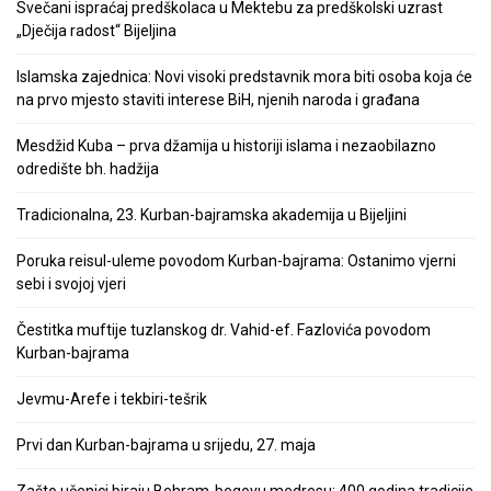
Svečani ispraćaj predškolaca u Mektebu za predškolski uzrast
„Dječija radost“ Bijeljina
Islamska zajednica: Novi visoki predstavnik mora biti osoba koja će
na prvo mjesto staviti interese BiH, njenih naroda i građana
Mesdžid Kuba – prva džamija u historiji islama i nezaobilazno
odredište bh. hadžija
Tradicionalna, 23. Kurban-bajramska akademija u Bijeljini
Poruka reisul-uleme povodom Kurban-bajrama: Ostanimo vjerni
sebi i svojoj vjeri
Čestitka muftije tuzlanskog dr. Vahid-ef. Fazlovića povodom
Kurban-bajrama
Jevmu-Arefe i tekbiri-tešrik
Prvi dan Kurban-bajrama u srijedu, 27. maja
Zašto učenici biraju Behram-begovu medresu: 400 godina tradicije