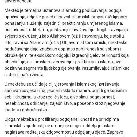
savremenosti.
Mekteb je temeljna ustanova islamskog podučavanja, odgoja i
upućivanja, gdje se pored osnovnih islamskih propisa uči lijepom
ponašanju, služenju zajednici, prakticiranju umjerenog islama,
poslušnosti roditeljima, poštivanju i uvažavanju drugih, razvijanju
svijesti o okruženju kao Allahovom (dž.š.) stvorenju, koje stoji u
istoj ravni sa Allahovim (dž.š.) Objavom. U tom smislu, mektesko
podučavanje daje značajan doprinos pomirenosti sa sobom i
okruženjem, te ekološkom odgoju i izgradnji cjelovite ličnosti koja
objedinjuje, u islamskom vjerovanju i prakticiranju islama, sve
pozitivne segmente ljudskog djelovanja, razumijevajući islam kao
sistem i način života.
U mektebu se uči da je cilj vjerovanja i islamskog izvršavanja
sačuvati čovjeka u najljepšem skladu manira, učiniti ga korisinim
sebi i drugima, a kroz red, čistoću, disciplinu, odgovornost,
nesebičnost, odricanje, zajedništvo, a posebno kroz njegovanje
ibadeta i dobročinstva.
Uloga mekteba u profiliranju odgojene ličnosti na principima
islamskih vrijednosti, ne umanjuje ulogu roditelja jer islam
naglašava roditeljsku odgovornost u odgajanju djece. Zapravo