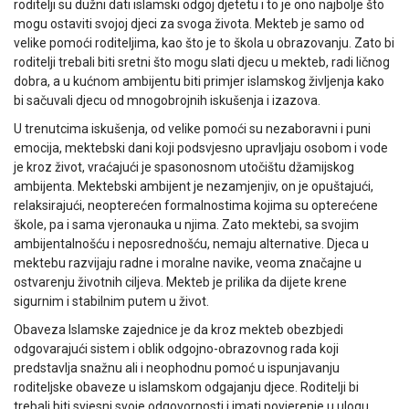
roditelji su dužni dati islamski odgoj djetetu i to je ono najbolje što
mogu ostaviti svojoj djeci za svoga života. Mekteb je samo od
velike pomoći roditeljima, kao što je to škola u obrazovanju. Zato bi
roditelji trebali biti sretni što mogu slati djecu u mekteb, radi ličnog
dobra, a u kućnom ambijentu biti primjer islamskog življenja kako
bi sačuvali djecu od mnogobrojnih iskušenja i izazova.
U trenutcima iskušenja, od velike pomoći su nezaboravni i puni
emocija, mektebski dani koji podsvjesno upravljaju osobom i vode
je kroz život, vraćajući je spasonosnom utočištu džamijskog
ambijenta. Mektebski ambijent je nezamjenjiv, on je opuštajući,
relaksirajući, neopterećen formalnostima kojima su opterećene
škole, pa i sama vjeronauka u njima. Zato mektebi, sa svojim
ambijentalnošću i neposrednošću, nemaju alternative. Djeca u
mektebu razvijaju radne i moralne navike, veoma značajne u
ostvarenju životnih ciljeva. Mekteb je prilika da dijete krene
sigurnim i stabilnim putem u život.
Obaveza Islamske zajednice je da kroz mekteb obezbjedi
odgovarajući sistem i oblik odgojno-obrazovnog rada koji
predstavlja snažnu ali i neophodnu pomoć u ispunjavanju
roditeljske obaveze u islamskom odgajanju djece. Roditelji bi
trebali biti svjesni svoje odgovornosti i imati povjerenje u ulogu