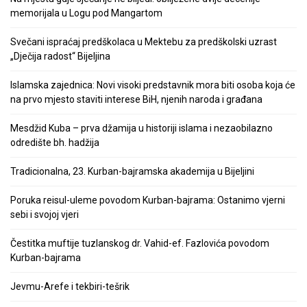
memorijala u Logu pod Mangartom
Svečani ispraćaj predškolaca u Mektebu za predškolski uzrast
„Dječija radost“ Bijeljina
Islamska zajednica: Novi visoki predstavnik mora biti osoba koja će
na prvo mjesto staviti interese BiH, njenih naroda i građana
Mesdžid Kuba – prva džamija u historiji islama i nezaobilazno
odredište bh. hadžija
Tradicionalna, 23. Kurban-bajramska akademija u Bijeljini
Poruka reisul-uleme povodom Kurban-bajrama: Ostanimo vjerni
sebi i svojoj vjeri
Čestitka muftije tuzlanskog dr. Vahid-ef. Fazlovića povodom
Kurban-bajrama
Jevmu-Arefe i tekbiri-tešrik