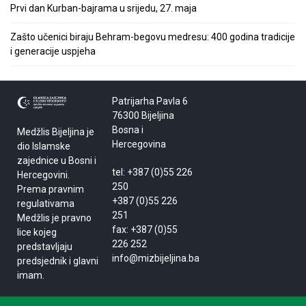
Prvi dan Kurban-bajrama u srijedu, 27. maja
Zašto učenici biraju Behram-begovu medresu: 400 godina tradicije
i generacije uspjeha
Patrijarha Pavla 6
76300 Bijeljina
Bosna i
Medžlis Bijeljina je
Hercegovina
dio Islamske
zajednice u Bosni i
tel: +387 (0)55 226
Hercegovini.
250
Prema pravnim
+387 (0)55 226
regulativama
251
Medžlis je pravno
fax: +387 (0)55
lice kojeg
226 252
predstavljaju
info@mizbijeljina.ba
predsjednik i glavni
imam.