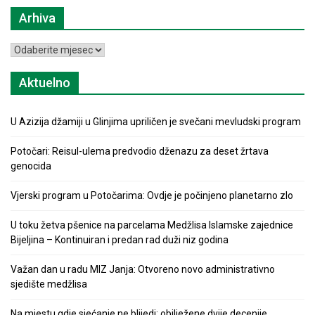
Arhiva
Arhiva
Aktuelno
U Azizija džamiji u Glinjima upriličen je svečani mevludski program
Potočari: Reisul-ulema predvodio dženazu za deset žrtava
genocida
Vjerski program u Potočarima: Ovdje je počinjeno planetarno zlo
U toku žetva pšenice na parcelama Medžlisa Islamske zajednice
Bijeljina – Kontinuiran i predan rad duži niz godina
Važan dan u radu MIZ Janja: Otvoreno novo administrativno
sjedište medžlisa
Na mjestu gdje sjećanje ne blijedi: obilježene dvije decenije