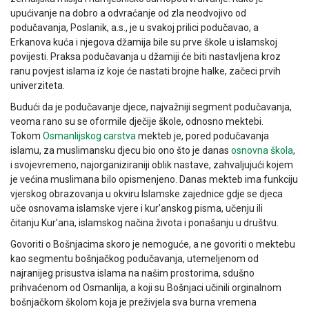
upućivanje na dobro a odvraćanje od zla neodvojivo od
podučavanja, Poslanik, a.s., je u svakoj prilici podučavao, a
Erkanova kuća i njegova džamija bile su prve škole u islamskoj
povijesti. Praksa podučavanja u džamiji će biti nastavljena kroz
ranu povjest islama iz koje će nastati brojne halke, začeci prvih
univerziteta.
Budući da je podučavanje djece, najvažniji segment podučavanja,
veoma rano su se oformile dječije škole, odnosno mektebi.
Tokom
Osmanlijskog carstva
mekteb je, pored podučavanja
islamu, za muslimansku djecu bio ono što je danas
osnovna škola
,
i svojevremeno, najorganiziraniji oblik nastave, zahvaljujući kojem
je većina muslimana bilo opismenjeno. Danas mekteb ima funkciju
vjerskog obrazovanja u okviru Islamske zajednice gdje se djeca
uče osnovama islamske vjere i kur'anskog pisma, učenju ili
čitanju Kur'ana, islamskog načina života i ponašanju u društvu.
Govoriti o Bošnjacima skoro je nemoguće, a ne govoriti o mektebu
kao segmentu bošnjačkog podučavanja, utemeljenom od
najranijeg prisustva islama na našim prostorima, sdušno
prihvaćenom od Osmanlija, a koji su Bošnjaci učinili orginalnom
bošnjačkom školom koja je preživjela sva burna vremena