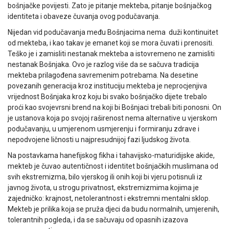
bošnjačke povijesti. Zato je pitanje mekteba, pitanje bošnjačkog
identiteta i obaveze čuvanja ovog podučavanja.
Nijedan vid podučavanja među Bošnjacima nema duži kontinuitet
od mekteba, i kao takav je emanet koji se mora čuvati i prenositi.
Teško je i zamisliti nestanak mekteba a istovremeno ne zamisliti
nestanak Bošnjaka. Ovo je razlog više da se sačuva tradicija
mekteba prilagođena savremenim potrebama. Na desetine
povezanih generacija kroz instituciju mekteba je neprocjenjiva
vrijednost Bošnjaka kroz koju bi svako bošnjačko dijete trebalo
proći kao svojevrsni brend na koji bi Bošnjaci trebali biti ponosni. On
je ustanova koja po svojoj raširenost nema alternative u vjerskom
podučavanju, u umjerenom usmjerenju i formiranju zdrave i
nepodvojene ličnosti u najpresudnijoj fazi ljudskog života.
Na postavkama hanefijskog fikha i tahavijsko-maturidijske akide,
mekteb je čuvao autentičnost i identitet bošnjačkih muslimana od
svih ekstremizma, bilo vjerskog ili onih koji bi vjeru potisnuli iz
javnog života, u strogu privatnost, ekstremizmima kojima je
zajedničko: krajnost, netolerantnost i ekstremni mentalni sklop.
Mekteb je prilika koja se pruža djeci da budu normalnih, umjerenih,
tolerantnih pogleda, i da se sačuvaju od opasnih izazova