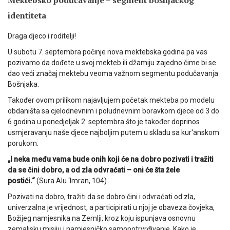
Mektebsko podučavanje – segment bošnjačkog
identiteta
Draga djeco i roditelji!
U subotu 7. septembra počinje nova mektebska godina pa vas
pozivamo da dođete u svoj mekteb ili džamiju zajedno čime bi se
dao veći značaj mektebu veoma važnom segmentu podučavanja
Bošnjaka.
Također ovom prilikom najavljujem početak mekteba po modelu
obdaništa sa cjelodnevnim i poludnevnim boravkom djece od 3 do
6 godina u ponedjeljak 2. septembra što je također doprinos
usmjeravanju naše djece najboljim putem u skladu sa kur'anskom
porukom:
„I neka među vama bude onih koji će na dobro pozivati i tražiti
da se čini dobro, a od zla odvraćati – oni će šta žele
postići.“
(Sura Alu ‘Imran, 104)
Pozivati na dobro, tražiti da se dobro čini i odvraćati od zla,
univerzalna je vrijednost, a participirati u njoj je obaveza čovjeka,
Božijeg namjesnika na Zemlji, kroz koju ispunjava osnovnu
zemaljsku misiju i namjesničko samopotrvrđivanje. Kako je