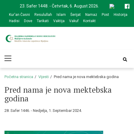
Skip
Skip
23. Safer 1448. - Četvrtak, 6. August 2026.
to
to
Kur'an Časni
Resulullah
Islam
Šerijat
Namaz
Post
Historija
navigation
content
Hadisi
Dove
Tarikati
Vaktija
Vakuf
Kontakt
Medžlis Islamske
Službena web prezentacija
Primary
zajednice Bijeljina
Menu
Početna stranica
Vijesti
Pred nama je nova mektebska godina
Pred nama je nova mektebska
godina
28. Safer 1446. - Nedjelja, 1. Septembar 2024.