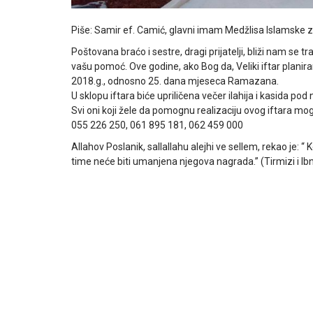
Piše: Samir ef. Camić, glavni imam Medžlisa Islamske za
Poštovana braćo i sestre, dragi prijatelji, bliži nam se 
vašu pomoć. Ove godine, ako Bog da, Veliki iftar plani
2018.g., odnosno 25. dana mjeseca Ramazana.
U sklopu iftara biće upriličena večer ilahija i kasida p
Svi oni koji žele da pomognu realizaciju ovog iftara mog
055 226 250, 061 895 181, 062 459 000
Allahov Poslanik, sallallahu alejhi ve sellem, rekao je: 
time neće biti umanjena njegova nagrada.” (Tirmizi i I