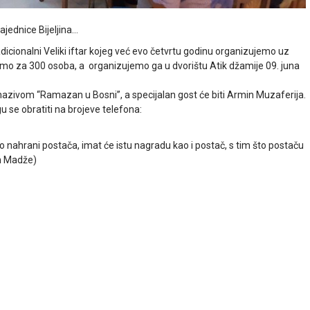
jednice Bijeljina…
tradicionalni Veliki iftar kojeg već evo četvrtu godinu organizujemo uz
ramo za 300 osoba, a organizujemo ga u dvorištu Atik džamije 09.
juna
od nazivom “Ramazan u Bosni”, a specijalan gost će biti Armin Muzaferija.
u se obratiti na brojeve telefona:
“ Ko nahrani postača, imat će istu nagradu kao i postač, s tim što postaču
bn Madže)