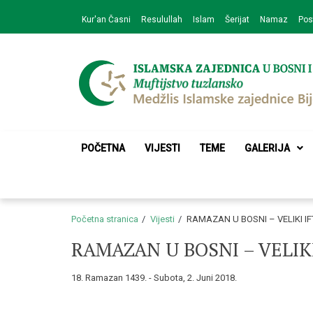
Skip
Skip
Kur'an Časni
Resulullah
Islam
Šerijat
Namaz
Pos
to
to
navigation
content
Medžlis Islamske 
Službena web prezentacija
POČETNA
VIJESTI
TEME
GALERIJA
Početna stranica
Vijesti
RAMAZAN U BOSNI – VELIKI IFT
RAMAZAN U BOSNI – VELIKI 
18. Ramazan 1439. - Subota, 2. Juni 2018.