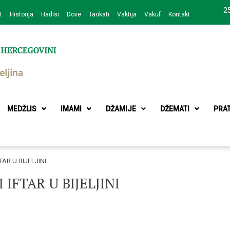
25
t
Historija
Hadisi
Dove
Tarikati
Vaktija
Vakuf
Kontakt
zajednice Bijeljina
MEDŽLIS
IMAMI
DŽAMIJE
DŽEMATI
PRA
AR U BIJELJINI
IFTAR U BIJELJINI