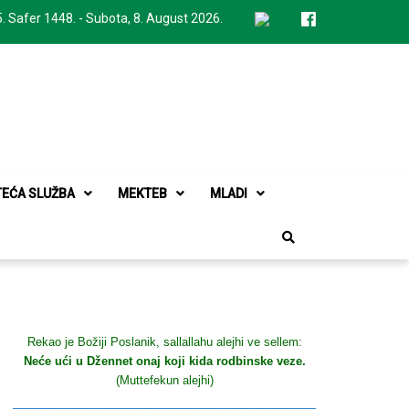
. Safer 1448. - Subota, 8. August 2026.
TEĆA SLUŽBA
MEKTEB
MLADI
Rekao je Božiji Poslanik, sallallahu alejhi ve sellem:
Neće ući u Džennet onaj koji kida rodbinske veze.
(Muttefekun alejhi)