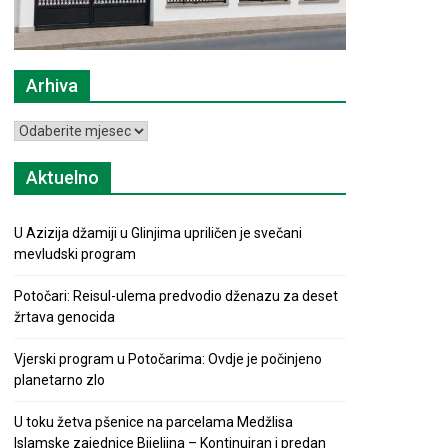
Arhiva
Arhiva
Aktuelno
U Azizija džamiji u Glinjima upriličen je svečani
mevludski program
Potočari: Reisul-ulema predvodio dženazu za deset
žrtava genocida
Vjerski program u Potočarima: Ovdje je počinjeno
planetarno zlo
U toku žetva pšenice na parcelama Medžlisa
Islamske zajednice Bijeljina – Kontinuiran i predan