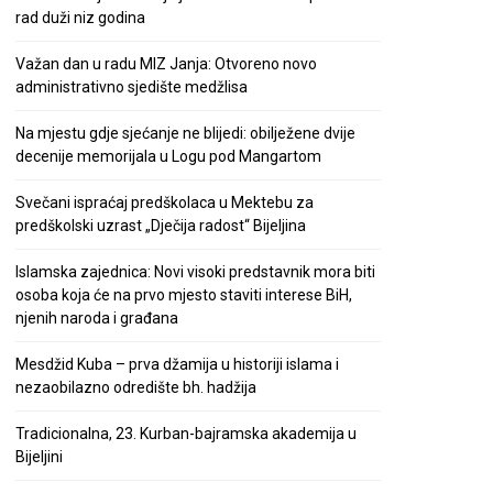
rad duži niz godina
Važan dan u radu MIZ Janja: Otvoreno novo
administrativno sjedište medžlisa
Na mjestu gdje sjećanje ne blijedi: obilježene dvije
decenije memorijala u Logu pod Mangartom
Svečani ispraćaj predškolaca u Mektebu za
predškolski uzrast „Dječija radost“ Bijeljina
Islamska zajednica: Novi visoki predstavnik mora biti
osoba koja će na prvo mjesto staviti interese BiH,
njenih naroda i građana
Mesdžid Kuba – prva džamija u historiji islama i
nezaobilazno odredište bh. hadžija
Tradicionalna, 23. Kurban-bajramska akademija u
Bijeljini