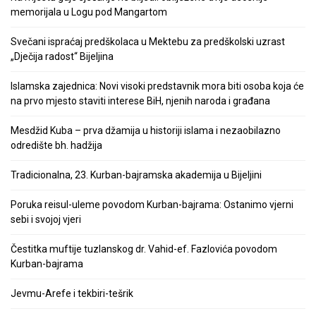
memorijala u Logu pod Mangartom
Svečani ispraćaj predškolaca u Mektebu za predškolski uzrast
„Dječija radost“ Bijeljina
Islamska zajednica: Novi visoki predstavnik mora biti osoba koja će
na prvo mjesto staviti interese BiH, njenih naroda i građana
Mesdžid Kuba – prva džamija u historiji islama i nezaobilazno
odredište bh. hadžija
Tradicionalna, 23. Kurban-bajramska akademija u Bijeljini
Poruka reisul-uleme povodom Kurban-bajrama: Ostanimo vjerni
sebi i svojoj vjeri
Čestitka muftije tuzlanskog dr. Vahid-ef. Fazlovića povodom
Kurban-bajrama
Jevmu-Arefe i tekbiri-tešrik