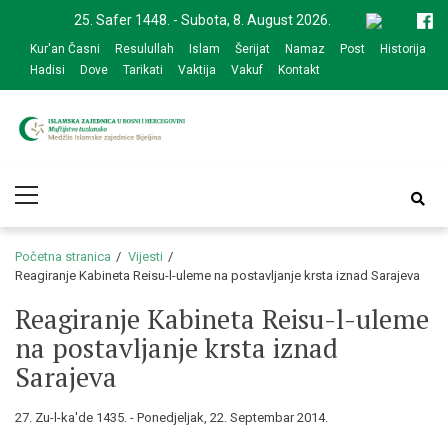
Skip
Skip
25. Safer 1448. - Subota, 8. August 2026.
to
to
Kur'an Časni
Resulullah
Islam
Šerijat
Namaz
Post
Historija
navigation
content
Hadisi
Dove
Tarikati
Vaktija
Vakuf
Kontakt
Medžlis Islamske
Službena web prezentacija
Primary
zajednice Bijeljina
Menu
Početna stranica
Vijesti
Reagiranje Kabineta Reisu-l-uleme na postavljanje krsta iznad Sarajeva
Reagiranje Kabineta Reisu-l-uleme
na postavljanje krsta iznad
Sarajeva
27. Zu-l-ka'de 1435. - Ponedjeljak, 22. Septembar 2014.