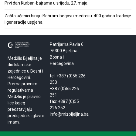
Prvi dan Kurban-bajrama u srijedu, 27. maja
Zašto učenici biraju Behram-begovu medresu: 400 godina tradicije
i generacije uspjeha
Patrijarha Pavla 6
76300 Bijeljina
Bosna i
Medžlis Bijeljina je
Hercegovina
dio Islamske
zajednice u Bosni i
tel: +387 (0)55 226
Hercegovini.
250
Prema pravnim
+387 (0)55 226
regulativama
251
Medžlis je pravno
fax: +387 (0)55
lice kojeg
226 252
predstavljaju
info@mizbijeljina.ba
predsjednik i glavni
imam.