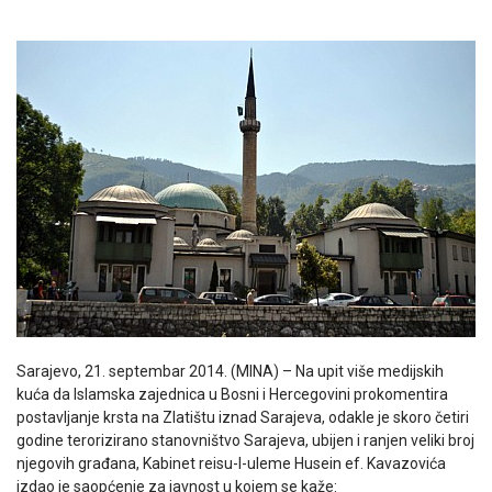
Sarajevo, 21. septembar 2014. (MINA) – Na upit više medijskih
kuća da Islamska zajednica u Bosni i Hercegovini prokomentira
postavljanje krsta na Zlatištu iznad Sarajeva, odakle je skoro četiri
godine terorizirano stanovništvo Sarajeva, ubijen i ranjen veliki broj
njegovih građana, Kabinet reisu-l-uleme Husein ef. Kavazovića
izdao je saopćenje za javnost u kojem se kaže: