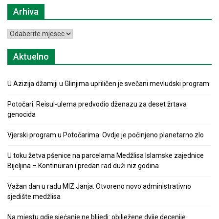
Arhiva
Arhiva
Aktuelno
U Azizija džamiji u Glinjima upriličen je svečani mevludski program
Potočari: Reisul-ulema predvodio dženazu za deset žrtava
genocida
Vjerski program u Potočarima: Ovdje je počinjeno planetarno zlo
U toku žetva pšenice na parcelama Medžlisa Islamske zajednice
Bijeljina – Kontinuiran i predan rad duži niz godina
Važan dan u radu MIZ Janja: Otvoreno novo administrativno
sjedište medžlisa
Na mjestu gdje sjećanje ne blijedi: obilježene dvije decenije