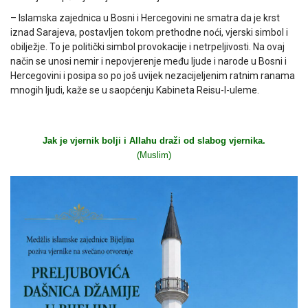
– Islamska zajednica u Bosni i Hercegovini ne smatra da je krst
iznad Sarajeva, postavljen tokom prethodne noći, vjerski simbol i
obilježje. To je politički simbol provokacije i netrpeljivosti. Na ovaj
način se unosi nemir i nepovjerenje među ljude i narode u Bosni i
Hercegovini i posipa so po još uvijek nezacijeljenim ratnim ranama
mnogih ljudi, kaže se u saopćenju Kabineta Reisu-l-uleme.
Jak je vjernik bolji i Allahu draži od slabog vjernika.
(Muslim)